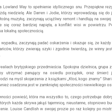
 Lowland Way to spełnienie idyllicznego snu. Przepiękne rez
żdą niedzielę. Ale Darren i Jodie, którzy wprowadzają się do
łośną muzykę, zaczynają uciążliwy remont i handlują na swojej
się coraz bardziej napięta, a konflikt wisi w powietrzu. 
sa lokalną społecznością.
 wypadku, zaczynają padać oskarżenia i okazuje się, że każd
ańców, którzy zwierają szyki i zgodnie twierdzą, że winny jes
.
realiach brytyjskiego przedmieścia. Spokojna dzielnica, grupa 
 by utrzymać panujący na osiedlu porządek, oraz śmierć 
dzi na myśl skojarzenia z książkami „Ktoś, kogo znamy” Shar
ównież osadzona jest w zamkniętej społeczności niewielkiego osi
wności powieść, która ma wszystko to, czego potrzebuje dobry 
których każda skrywa jakąś tajemnicę, nieustanne, stopniowo 
enie. Louise Candlish w swojej prozie po raz kolejny po mis