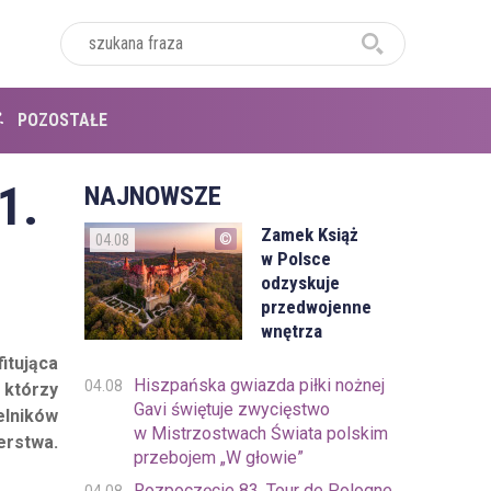
POZOSTAŁE
1.
NAJNOWSZE
Zamek Książ
04.08
w Polsce
odzyskuje
przedwojenne
wnętrza
itująca
Hiszpańska gwiazda piłki nożnej
04.08
 którzy
Gavi świętuje zwycięstwo
elników
w Mistrzostwach Świata polskim
erstwa.
przebojem „W głowie”
Rozpoczęcie 83. Tour de Pologne