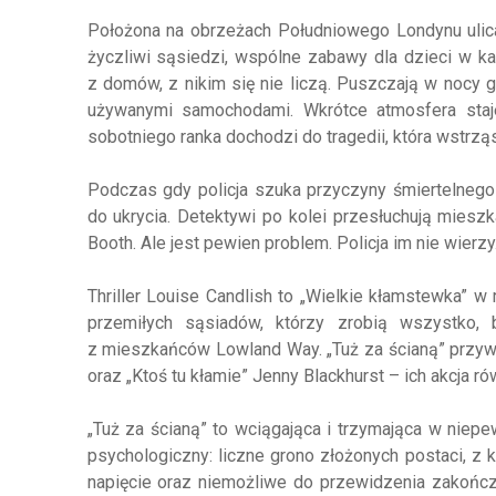
Położona na obrzeżach Południowego Londynu ulica
życzliwi sąsiedzi, wspólne zabawy dla dzieci w ka
z domów, z nikim się nie liczą. Puszczają w nocy g
używanymi samochodami. Wkrótce atmosfera staje 
sobotniego ranka dochodzi do tragedii, która wstrzą
Podczas gdy policja szuka przyczyny śmiertelnego
do ukrycia. Detektywi po kolei przesłuchują mieszk
Booth. Ale jest pewien problem. Policja im nie wierzy
Thriller Louise Candlish to „Wielkie kłamstewka” w 
przemiłych sąsiadów, którzy zrobią wszystko,
z mieszkańców Lowland Way. „Tuż za ścianą” przywo
oraz „Ktoś tu kłamie” Jenny Blackhurst – ich akcja r
„Tuż za ścianą” to wciągająca i trzymająca w niepe
psychologiczny: liczne grono złożonych postaci, z 
napięcie oraz niemożliwe do przewidzenia zakończ