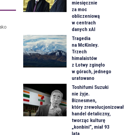
miesięcznie
za moc
obliczeniową
w centrach
ako
danych xAI
Tragedia
na McKinley.
Trzech
himalaistów
z Łotwy zginęło
w górach, jednego
uratowano
Toshifumi Suzuki
nie żyje.
Biznesmen,
który zrewolucjonizował
handel detaliczny,
tworząc kulturę
„konbini”, miał 93
lata