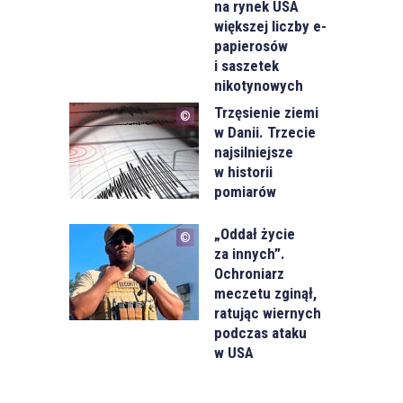
na rynek USA
większej liczby e-
papierosów
i saszetek
nikotynowych
Trzęsienie ziemi
w Danii. Trzecie
najsilniejsze
w historii
pomiarów
„Oddał życie
za innych”.
Ochroniarz
meczetu zginął,
ratując wiernych
podczas ataku
w USA