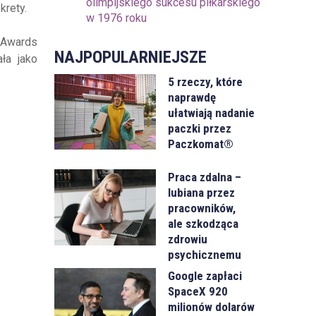
olimpijskiego sukcesu piłkarskiego
krety.
w 1976 roku
 Awards
NAJPOPULARNIEJSZE
ała jako
5 rzeczy, które
naprawdę
ułatwiają nadanie
paczki przez
Paczkomat®
Praca zdalna –
lubiana przez
pracowników,
ale szkodząca
zdrowiu
psychicznemu
Google zapłaci
SpaceX 920
milionów dolarów