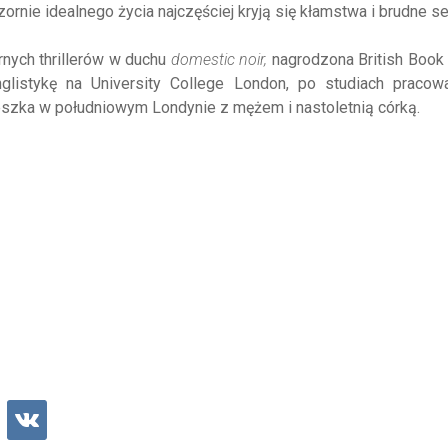
ornie idealnego życia najczęściej kryją się kłamstwa i brudne se
rnych thrillerów w duchu
domestic noir
,
nagrodzona British Book
anglistykę na University College London, po studiach pracow
ieszka w południowym Londynie z mężem i nastoletnią córką.