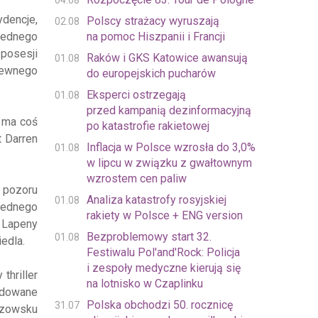
04.08
ydencje,
Polscy strażacy wyruszają
02.08
 jednego
na pomoc Hiszpanii i Francji
 posesji
Raków i GKS Katowice awansują
01.08
Pewnego
do europejskich pucharów
Eksperci ostrzegają
01.08
przed kampanią dezinformacyjną
y ma coś
po katastrofie rakietowej
t Darren
Inflacja w Polsce wzrosła do 3,0%
01.08
w lipcu w związku z gwałtownym
wzrostem cen paliw
z pozoru
Analiza katastrofy rosyjskiej
01.08
jednego
rakiety w Polsce + ENG version
i Lapeny
Bezproblemowy start 32.
01.08
edla.
Festiwalu Pol'and'Rock: Policja
i zespoły medyczne kierują się
thriller
na lotnisko w Czaplinku
budowane
Polska obchodzi 50. rocznicę
31.07
trzowsku