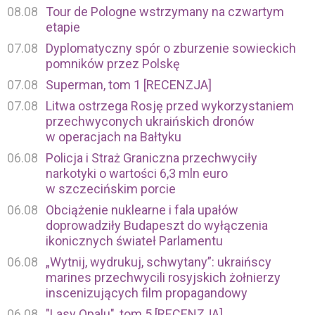
08.08
Tour de Pologne wstrzymany na czwartym
etapie
07.08
Dyplomatyczny spór o zburzenie sowieckich
pomników przez Polskę
07.08
Superman, tom 1 [RECENZJA]
07.08
Litwa ostrzega Rosję przed wykorzystaniem
przechwyconych ukraińskich dronów
w operacjach na Bałtyku
06.08
Policja i Straż Graniczna przechwyciły
narkotyki o wartości 6,3 mln euro
w szczecińskim porcie
06.08
Obciążenie nuklearne i fala upałów
doprowadziły Budapeszt do wyłączenia
ikonicznych świateł Parlamentu
06.08
„Wytnij, wydrukuj, schwytany”: ukraińscy
marines przechwycili rosyjskich żołnierzy
inscenizujących film propagandowy
06.08
"Lasy Opalu", tom 5 [RECENZJA]