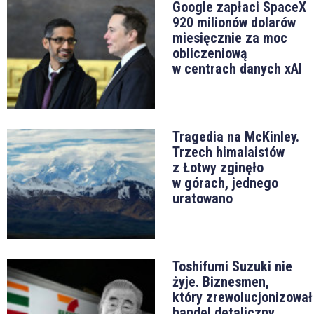
Google zapłaci SpaceX
920 milionów dolarów
miesięcznie za moc
obliczeniową
w centrach danych xAI
Tragedia na McKinley.
Trzech himalaistów
z Łotwy zginęło
w górach, jednego
uratowano
Toshifumi Suzuki nie
żyje. Biznesmen,
który zrewolucjonizował
handel detaliczny,