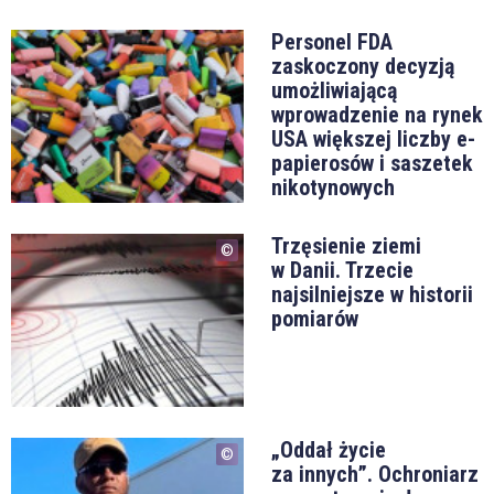
Personel FDA
zaskoczony decyzją
umożliwiającą
wprowadzenie na rynek
USA większej liczby e-
papierosów i saszetek
nikotynowych
Trzęsienie ziemi
w Danii. Trzecie
najsilniejsze w historii
pomiarów
„Oddał życie
za innych”. Ochroniarz