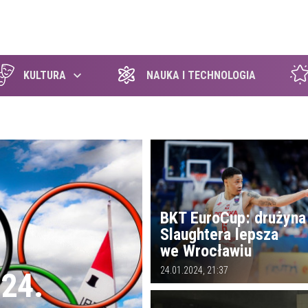
szukaj
KULTURA
NAUKA I TECHNOLOGIA
BKT EuroCup: drużyna
Slaughtera lepsza
we Wrocławiu
24.01.2024, 21:37
024.