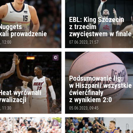
EBL: King Szczecin
Nuggets
z trzecim
kali prowadzenie
zwycięstwem w finale
, 12:00
07.06.2023, 21:57
Podsumowanie lig:
w Hiszpanii wszystkie
Heat wyrównali
ćwierćfinały
ywalizacji
z wynikiem 2:0
, 11:30
05.06.2023, 09:45