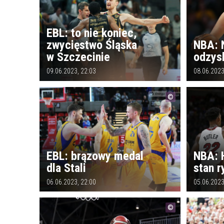
EBL: to nie koniec,
zwycięstwo Śląska
NBA: 
w Szczecinie
odzys
09.06.2023, 22:03
08.06.2023
EBL: brązowy medal
NBA: 
dla Stali
stan r
06.06.2023, 22:00
05.06.2023