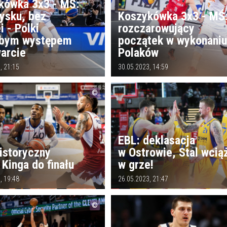
kówka 3x3 - MŚ:
ysku, bez
Koszykówka 3x3 - MŚ
i - Polki
rozczarowujący
abym występem
początek w wykonani
warcie
Polaków
, 21:15
30.05.2023, 14:59
EBL: deklasacja
istoryczny
w Ostrowie, Stal wcią
Kinga do finału
w grze!
, 19:48
26.05.2023, 21:47