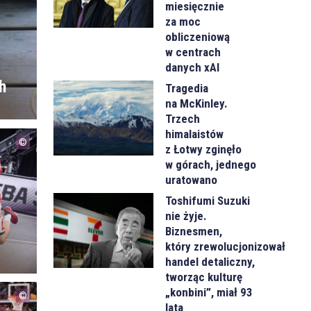
miesięcznie
za moc
obliczeniową
w centrach
danych xAI
h
Tragedia
na McKinley.
Trzech
himalaistów
z Łotwy zginęło
w górach, jednego
uratowano
Toshifumi Suzuki
nie żyje.
Biznesmen,
który zrewolucjonizował
handel detaliczny,
tworząc kulturę
„konbini”, miał 93
lata