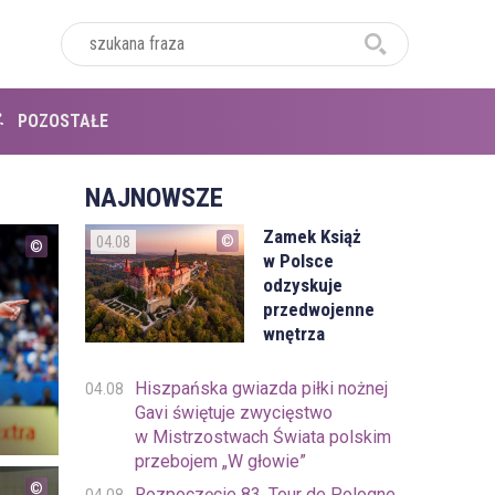
POZOSTAŁE
NAJNOWSZE
Zamek Książ
04.08
w Polsce
odzyskuje
przedwojenne
wnętrza
Hiszpańska gwiazda piłki nożnej
04.08
Gavi świętuje zwycięstwo
w Mistrzostwach Świata polskim
przebojem „W głowie”
Rozpoczęcie 83. Tour de Pologne