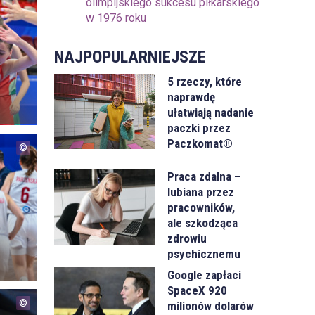
olimpijskiego sukcesu piłkarskiego
w 1976 roku
NAJPOPULARNIEJSZE
5 rzeczy, które
naprawdę
ułatwiają nadanie
paczki przez
Paczkomat®
Praca zdalna –
lubiana przez
pracowników,
ale szkodząca
zdrowiu
psychicznemu
Google zapłaci
SpaceX 920
milionów dolarów