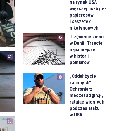
na rynek USA
większej liczby e-
papierosów
i saszetek
nikotynowych
Trzęsienie ziemi
w Danii. Trzecie
najsilniejsze
w historii
pomiarów
„Oddał życie
za innych”.
Ochroniarz
meczetu zginął,
ratując wiernych
podczas ataku
w USA