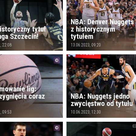
NBA: Denver Nuggets
istoryczny tytuł
z historycznym
nga Szczecin!
tytułem
, 22:08
13.06.2023, 09:20
mowanie lig:
zygnięcia coraz
NBA: Nuggets jedno
zwycięstwo od tytułu
, 09:53
10.06.2023, 12:30