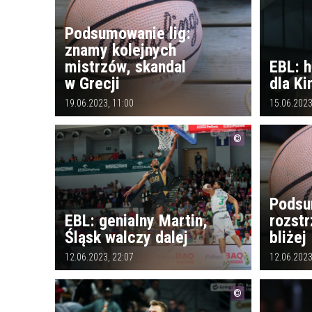
Podsumowanie lig:
znamy kolejnych
mistrzów, skandal
EBL: h
w Grecji
dla Ki
19.06.2023, 11:00
15.06.2023
Podsu
EBL: genialny Martin,
rozstr
Śląsk walczy dalej
bliżej
12.06.2023, 22:07
12.06.2023