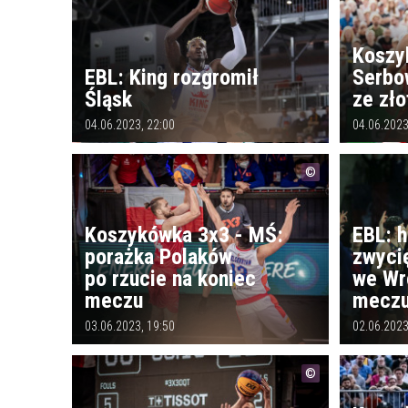
Koszy
EBL: King rozgromił
Serbo
Śląsk
ze zł
04.06.2023, 22:00
04.06.2023
Koszykówka 3x3 - MŚ:
EBL: h
porażka Polaków
zwyci
po rzucie na koniec
we Wr
meczu
meczu
03.06.2023, 19:50
02.06.2023