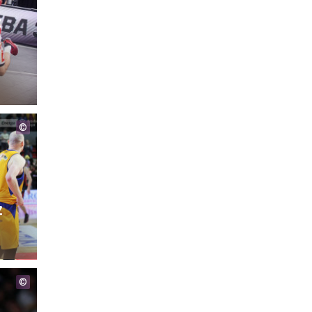
:
u
ż