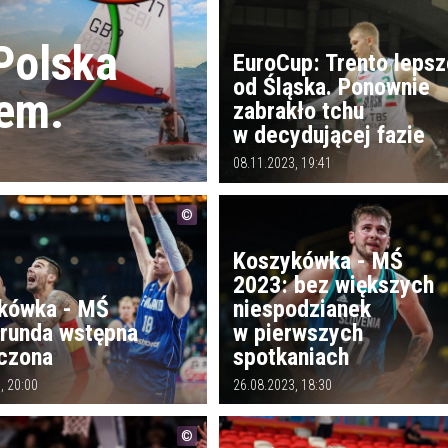
Polska
EuroCup: Trento leps
od Śląska. Ponownie
lem.
zabrakło tchu
w decydującej fazie
08.11.2023, 19:41
Koszykówka - MŚ
2023: bez większych
kówka - MŚ
niespodzianek
 runda wstępna
w pierwszych
czona
spotkaniach
, 20:00
26.08.2023, 18:30