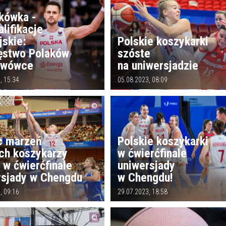
kówka -
lifikacje
jskie:
Polskie koszykarki
ęstwo Polaków
szóste
rwówce
na uniwersjadzie
, 15:34
05.08.2023, 08:09
c marzeń
Polskie koszykarki
ich koszykarzy
w ćwierćfinale
 w ćwierćfinale
uniwersjady
rsjady w Chengdu
w Chengdu!
, 09:16
29.07.2023, 18:58