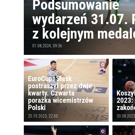
Podsumowanie
wydarzeń 31.07. 
z kolejnym meda
01.08.2024, 09:36
EuroCup: Śląsk
postraszył przez dwie
kwarty. Czwarta
Koszy
porażka wicemistrzów
2023:
Polski
zakoń
25.10.2023, 22:50
30.08.2023