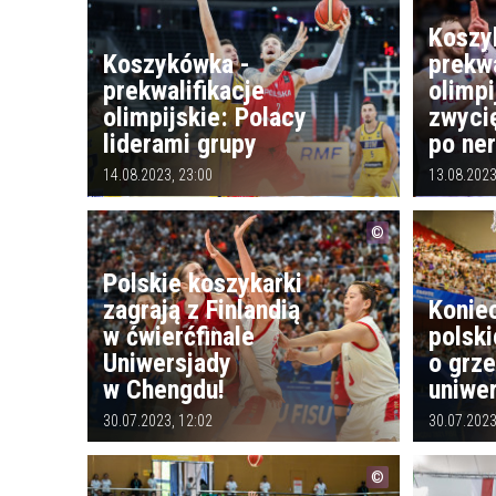
Koszy
Koszykówka -
prekwa
prekwalifikacje
olimpi
olimpijskie: Polacy
zwyci
liderami grupy
po ne
14.08.2023, 23:00
13.08.2023
Polskie koszykarki
zagrają z Finlandią
Konie
w ćwierćfinale
polsk
Uniwersjady
o grze
w Chengdu!
uniwe
30.07.2023, 12:02
30.07.2023