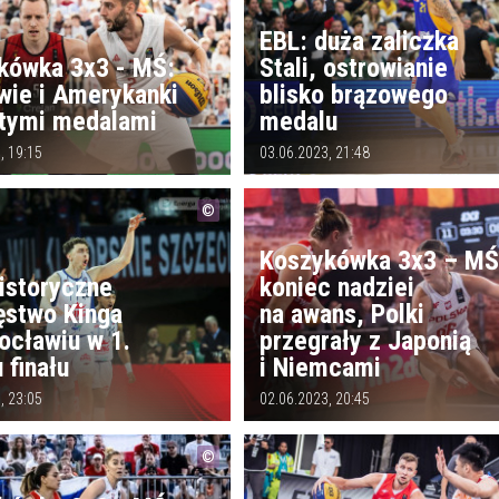
EBL: duża zaliczka
kówka 3x3 - MŚ:
Stali, ostrowianie
wie i Amerykanki
blisko brązowego
otymi medalami
medalu
, 19:15
03.06.2023, 21:48
Koszykówka 3x3 – MŚ
istoryczne
koniec nadziei
ęstwo Kinga
na awans, Polki
ocławiu w 1.
przegrały z Japonią
 finału
i Niemcami
, 23:05
02.06.2023, 20:45