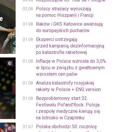
04.08
Polscy strażacy wyruszają
02.08
na pomoc Hiszpanii i Francji
ze
Raków i GKS Katowice awansują
01.08
do europejskich pucharów
Eksperci ostrzegają
01.08
przed kampanią dezinformacyjną
po katastrofie rakietowej
Inflacja w Polsce wzrosła do 3,0%
01.08
w lipcu w związku z gwałtownym
wzrostem cen paliw
Analiza katastrofy rosyjskiej
01.08
rakiety w Polsce + ENG version
Bezproblemowy start 32.
01.08
Festiwalu Pol'and'Rock: Policja
i zespoły medyczne kierują się
na lotnisko w Czaplinku
Polska obchodzi 50. rocznicę
31.07