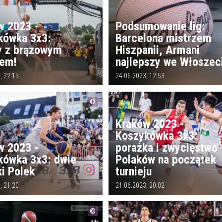
w 2023 -
Podsumowanie lig:
kówka 3x3:
Barcelona mistrzem
y z brązowym
Hiszpanii, Armani
em!
najlepszy we Włoszec
, 22:15
24.06.2023, 12:53
Kraków 2023 -
Koszykówka 3x3:
w 2023 -
porażka i zwycięstwo
kówka 3x3: dwie
Polaków na początek
i Polek
turnieju
, 21:20
21.06.2023, 20:02