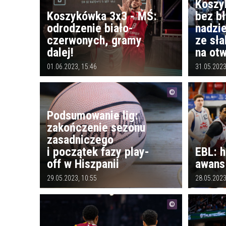
Koszy
Koszykówka 3x3 - MŚ:
bez bł
odrodzenie biało-
nadzie
czerwonych, gramy
ze sł
dalej!
na ot
01.06.2023, 15:46
31.05.2023
Podsumowanie lig:
zakończenie sezonu
zasadniczego
i początek fazy play-
EBL: h
off w Hiszpanii
awans 
29.05.2023, 10:55
28.05.2023