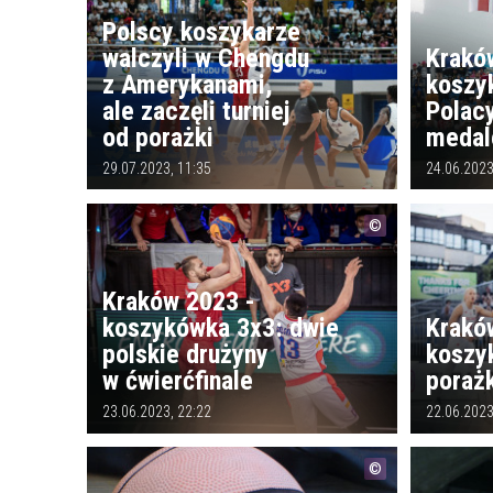
Polscy koszykarze
walczyli w Chengdu
Krakó
z Amerykanami,
koszy
ale zaczęli turniej
Polac
od porażki
medal
29.07.2023, 11:35
24.06.2023
Kraków 2023 -
koszykówka 3x3: dwie
Krakó
polskie drużyny
koszy
w ćwierćfinale
porażk
23.06.2023, 22:22
22.06.2023