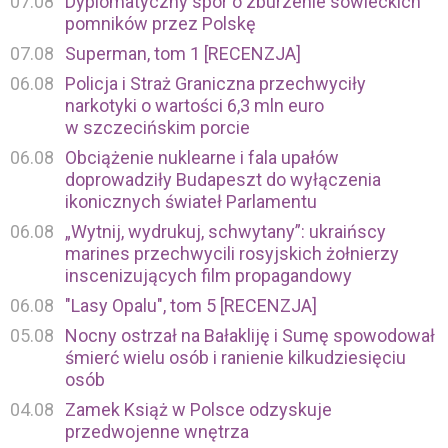
07.08
Dyplomatyczny spór o zburzenie sowieckich
pomników przez Polskę
07.08
Superman, tom 1 [RECENZJA]
06.08
Policja i Straż Graniczna przechwyciły
narkotyki o wartości 6,3 mln euro
w szczecińskim porcie
06.08
Obciążenie nuklearne i fala upałów
doprowadziły Budapeszt do wyłączenia
ikonicznych świateł Parlamentu
06.08
„Wytnij, wydrukuj, schwytany”: ukraińscy
marines przechwycili rosyjskich żołnierzy
inscenizujących film propagandowy
06.08
"Lasy Opalu", tom 5 [RECENZJA]
05.08
Nocny ostrzał na Bałakliję i Sumę spowodował
śmierć wielu osób i ranienie kilkudziesięciu
osób
04.08
Zamek Książ w Polsce odzyskuje
przedwojenne wnętrza