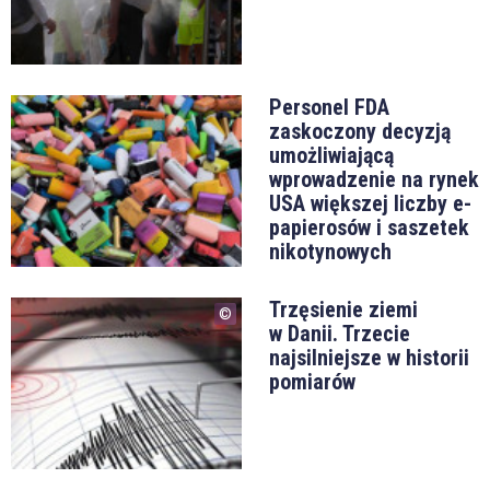
Personel FDA
zaskoczony decyzją
umożliwiającą
wprowadzenie na rynek
USA większej liczby e-
papierosów i saszetek
nikotynowych
Trzęsienie ziemi
w Danii. Trzecie
najsilniejsze w historii
pomiarów