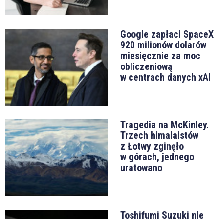
Google zapłaci SpaceX
920 milionów dolarów
miesięcznie za moc
obliczeniową
w centrach danych xAI
Tragedia na McKinley.
Trzech himalaistów
z Łotwy zginęło
w górach, jednego
uratowano
Toshifumi Suzuki nie