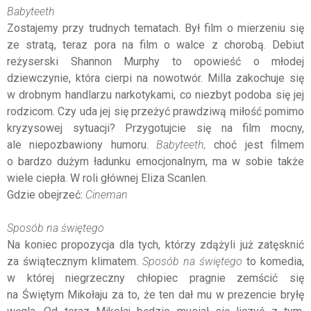
Babyteeth
Zostajemy przy trudnych tematach. Był film o mierzeniu się
ze stratą, teraz pora na film o walce z chorobą. Debiut
reżyserski Shannon Murphy to opowieść o młodej
dziewczynie, która cierpi na nowotwór. Milla zakochuje się
w drobnym handlarzu narkotykami, co niezbyt podoba się jej
rodzicom. Czy uda jej się przeżyć prawdziwą miłość pomimo
kryzysowej sytuacji? Przygotujcie się na film mocny,
ale niepozbawiony humoru.
Babyteeth,
choć jest filmem
o bardzo dużym ładunku emocjonalnym, ma w sobie także
wiele ciepła. W roli głównej Eliza Scanlen.
Gdzie obejrzeć:
Cineman
Sposób na świętego
Na koniec propozycja dla tych, którzy zdążyli już zatęsknić
za świątecznym klimatem.
Sposób na świętego
to komedia,
w której niegrzeczny chłopiec pragnie zemścić się
na Świętym Mikołaju za to, że ten dał mu w prezencie bryłę