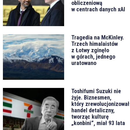
obliczeniową
w centrach danych xAI
Tragedia na McKinley.
Trzech himalaistów
z Łotwy zginęło
w górach, jednego
uratowano
Toshifumi Suzuki nie
żyje. Biznesmen,
który zrewolucjonizował
handel detaliczny,
tworząc kulturę
„konbini”, miał 93 lata