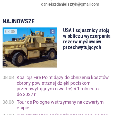
danielszdanielsztyk@gmail.com
NAJNOWSZE
USA i sojusznicy stoją
08.08
w obliczu wyczerpania
rezerw myśliwców
przechwytujących
08.08
Koalicja Fire Point dąży do obniżenia kosztów
obrony powietrznej dzięki pociskom
przechwytującym o wartości 1 mln euro
do 2027 r.
08.08
Tour de Pologne wstrzymany na czwartym
etapie