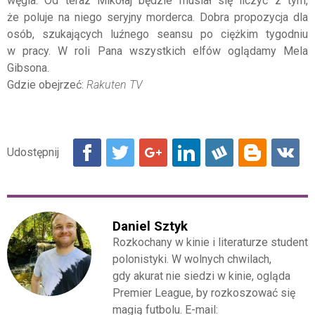
węgla. Od teraz Mikołaj będzie musiał się liczyć z tym,
że poluje na niego seryjny morderca. Dobra propozycja dla
osób, szukających luźnego seansu po ciężkim tygodniu
w pracy. W roli Pana wszystkich elfów oglądamy Mela
Gibsona.
Gdzie obejrzeć:
Rakuten TV
Daniel Sztyk
Rozkochany w kinie i literaturze student
polonistyki. W wolnych chwilach,
gdy akurat nie siedzi w kinie, ogląda
Premier League, by rozkoszować się
magią futbolu. E-mail: