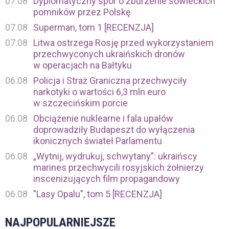
07.08
Dyplomatyczny spór o zburzenie sowieckich
pomników przez Polskę
07.08
Superman, tom 1 [RECENZJA]
07.08
Litwa ostrzega Rosję przed wykorzystaniem
przechwyconych ukraińskich dronów
w operacjach na Bałtyku
06.08
Policja i Straż Graniczna przechwyciły
narkotyki o wartości 6,3 mln euro
w szczecińskim porcie
06.08
Obciążenie nuklearne i fala upałów
doprowadziły Budapeszt do wyłączenia
ikonicznych świateł Parlamentu
06.08
„Wytnij, wydrukuj, schwytany”: ukraińscy
marines przechwycili rosyjskich żołnierzy
inscenizujących film propagandowy
06.08
"Lasy Opalu", tom 5 [RECENZJA]
NAJPOPULARNIEJSZE