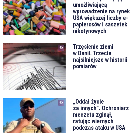
umożliwiającą
wprowadzenie na rynek
USA większej liczby e-
papierosów i saszetek
nikotynowych
Trzęsienie ziemi
w Danii. Trzecie
najsilniejsze w historii
pomiarów
„Oddał życie
za innych”. Ochroniarz
meczetu zginął,
ratując wiernych
podczas ataku w USA