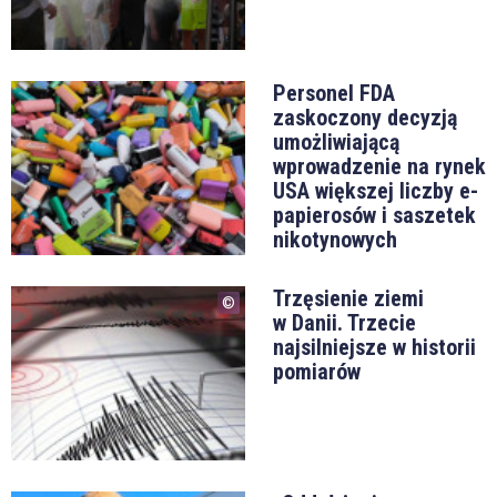
Personel FDA
zaskoczony decyzją
umożliwiającą
wprowadzenie na rynek
USA większej liczby e-
papierosów i saszetek
nikotynowych
Trzęsienie ziemi
w Danii. Trzecie
najsilniejsze w historii
pomiarów