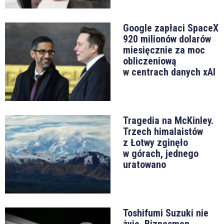
Google zapłaci SpaceX
920 milionów dolarów
miesięcznie za moc
obliczeniową
w centrach danych xAI
Tragedia na McKinley.
Trzech himalaistów
z Łotwy zginęło
w górach, jednego
uratowano
Toshifumi Suzuki nie
żyje. Biznesmen,