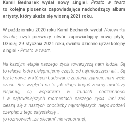
Kamil Bednarek wydał nowy singiel.
Prosto w twarz
to kolejna piosenka zapowiadająca nadchodzący album
artysty, który ukaże się wiosną 2021 roku.
W październiku 2020 roku Kamil Bednarek wydał
Wojownika
światła
, czyli pierwszy utwór zapowiadający nową płytę.
Dzisiaj, 29 stycznia 2021 roku, światło dzienne ujrzał kolejny
singiel -
Prosto w twarz
.
Na każdym etapie naszego życia towarzyszą nam ludzie. Są
to relacje, które pielęgnujemy często od najmłodszych lat...
Są
też te nowe, w których budowanie zaufania zajmuje nam wiele
czasu.
Bez względu na to jak długo kogoś znamy, niektórzy
inspirują, są wsparciem w trudach codzienności
i w najtrudniejszych momentach naszego życia. Inni zaś
cieszą się z naszych chociażby najmniejszych niepowodzeń
czerpiąc z tego satysfakcję...
(o rozmowach „za plecami” nie wspomnę!)