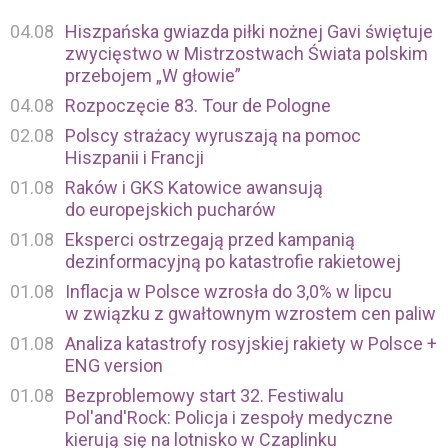
04.08
Hiszpańska gwiazda piłki nożnej Gavi świętuje
zwycięstwo w Mistrzostwach Świata polskim
przebojem „W głowie”
04.08
Rozpoczęcie 83. Tour de Pologne
02.08
Polscy strażacy wyruszają na pomoc
Hiszpanii i Francji
01.08
Raków i GKS Katowice awansują
do europejskich pucharów
01.08
Eksperci ostrzegają przed kampanią
dezinformacyjną po katastrofie rakietowej
01.08
Inflacja w Polsce wzrosła do 3,0% w lipcu
w związku z gwałtownym wzrostem cen paliw
01.08
Analiza katastrofy rosyjskiej rakiety w Polsce +
ENG version
01.08
Bezproblemowy start 32. Festiwalu
Pol'and'Rock: Policja i zespoły medyczne
kierują się na lotnisko w Czaplinku