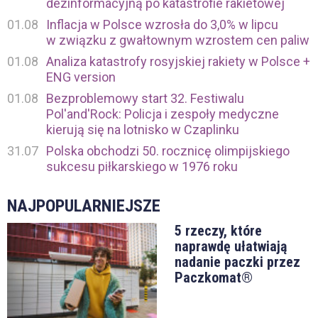
dezinformacyjną po katastrofie rakietowej
01.08
Inflacja w Polsce wzrosła do 3,0% w lipcu
w związku z gwałtownym wzrostem cen paliw
01.08
Analiza katastrofy rosyjskiej rakiety w Polsce +
ENG version
01.08
Bezproblemowy start 32. Festiwalu
Pol'and'Rock: Policja i zespoły medyczne
kierują się na lotnisko w Czaplinku
31.07
Polska obchodzi 50. rocznicę olimpijskiego
sukcesu piłkarskiego w 1976 roku
NAJPOPULARNIEJSZE
5 rzeczy, które
naprawdę ułatwiają
nadanie paczki przez
Paczkomat®