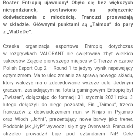
Roster Entropiq ujawniony! Obyło się bez większych
niespodzianek, postawiono na połączenie
doświadczenia z młodością. Francuzi przeważają
w składzie. Głównymi punktami są „Taimou” do pary
z „VlaDeDe”.
Czeska organizacja esportowa Entropiq dotychczas
w rozgrywkach VALORANT nie świętowała zbyt wielkich
sukcesów. Zajęcie pierwszego miejsca w C-Tierze w czasie
Polish Esport Cup 2 – Round 1 to jedyny wynik napawający
optymizmem. Ma to ulec zmianie za sprawą nowego składu,
który walczyć ma o zdecydowanie wyższe cele. Jedynym
graczem, zasiadającym na fotelu gamingowym Entropiq był
„Twisten”, dołączając do formacji 31 stycznia 2021 roku. 3
lutego dołączyli do niego pozostali, Fin „Taimou”, trzech
francuzów z doświadczeniem m.in. w Ninjas in Pyjamas
oraz Włoch „JoYnt”, prezentujący nowe barwy jako trener.
Podobnie jak „HyP” wywodzi się z gry Overwatch. Francuski
strzelec prowadził boje pod sztandarem NiP. Cele