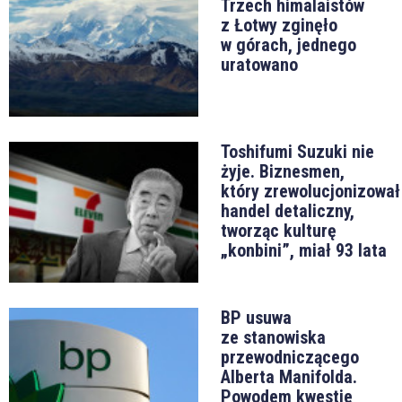
Trzech himalaistów
z Łotwy zginęło
w górach, jednego
uratowano
Toshifumi Suzuki nie
żyje. Biznesmen,
który zrewolucjonizował
handel detaliczny,
tworząc kulturę
„konbini”, miał 93 lata
BP usuwa
ze stanowiska
przewodniczącego
Alberta Manifolda.
Powodem kwestie