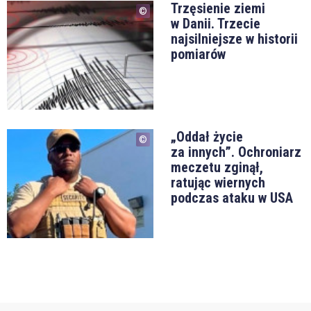
Trzęsienie ziemi
w Danii. Trzecie
najsilniejsze w historii
pomiarów
„Oddał życie
za innych”. Ochroniarz
meczetu zginął,
ratując wiernych
podczas ataku w USA