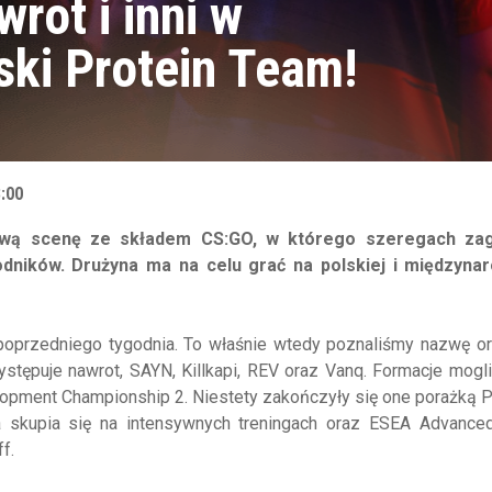
rot i inni w
ski Protein Team!
3:00
ową scenę ze składem CS:GO, w którego szeregach za
ników. Drużyna ma na celu grać na polskiej i międzyna
poprzedniego tygodnia. To właśnie wtedy poznaliśmy nazwę or
występuje nawrot, SAYN, Killkapi, REV oraz Vanq. Formacje mogl
opment Championship 2. Niestety zakończyły się one porażką 
 skupia się na intensywnych treningach oraz ESEA Advanced
f.