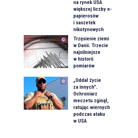
na rynek USA
większej liczby e-
papierosów
i saszetek
nikotynowych
Trzęsienie ziemi
w Danii. Trzecie
najsilniejsze
w historii
pomiarów
„Oddał życie
za innych”.
Ochroniarz
meczetu zginął,
ratując wiernych
podczas ataku
w USA