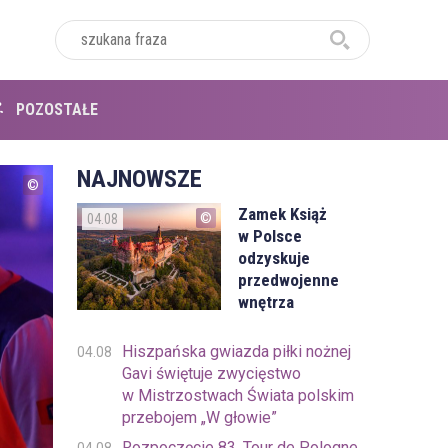
POZOSTAŁE
NAJNOWSZE
Zamek Książ
04.08
w Polsce
odzyskuje
przedwojenne
wnętrza
Hiszpańska gwiazda piłki nożnej
04.08
Gavi świętuje zwycięstwo
w Mistrzostwach Świata polskim
przebojem „W głowie”
Rozpoczęcie 83. Tour de Pologne