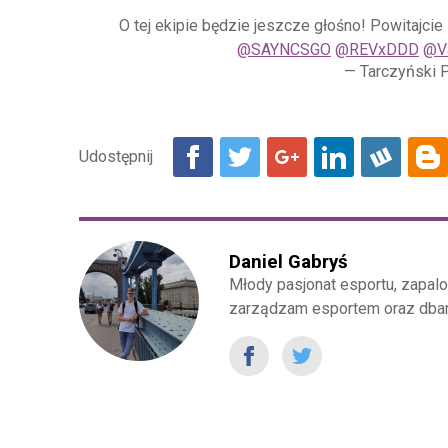
O tej ekipie będzie jeszcze głośno! Powitajci
@SAYNCSGO
@REVxDDD
@V
— Tarczyński 
Daniel Gabryś
Młody pasjonat esportu, zapalo
zarządzam esportem oraz dbam