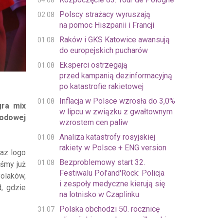
04.08
Polscy strażacy wyruszają
02.08
na pomoc Hiszpanii i Francji
Raków i GKS Katowice awansują
01.08
do europejskich pucharów
Eksperci ostrzegają
01.08
przed kampanią dezinformacyjną
po katastrofie rakietowej
Inflacja w Polsce wzrosła do 3,0%
01.08
gra mix
w lipcu w związku z gwałtownym
rodowej
wzrostem cen paliw
Analiza katastrofy rosyjskiej
01.08
rakiety w Polsce + ENG version
az logo
Bezproblemowy start 32.
01.08
iśmy już
Festiwalu Pol'and'Rock: Policja
Polaków,
i zespoły medyczne kierują się
, gdzie
na lotnisko w Czaplinku
Polska obchodzi 50. rocznicę
31.07