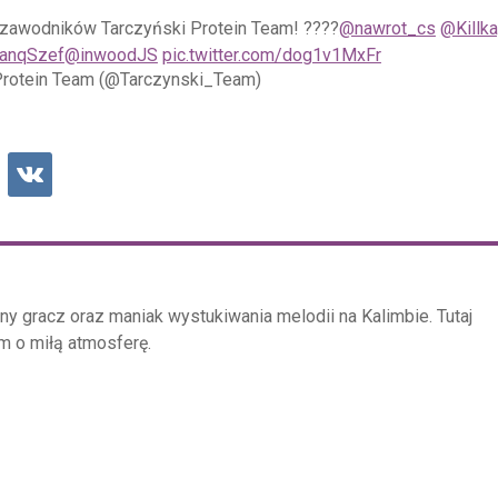
e zawodników Tarczyński Protein Team! ????
@nawrot_cs
@Killka
anqSzef
@inwoodJS
pic.twitter.com/dog1v1MxFr
Protein Team (@Tarczynski_Team)
ny gracz oraz maniak wystukiwania melodii na Kalimbie. Tutaj
 o miłą atmosferę.