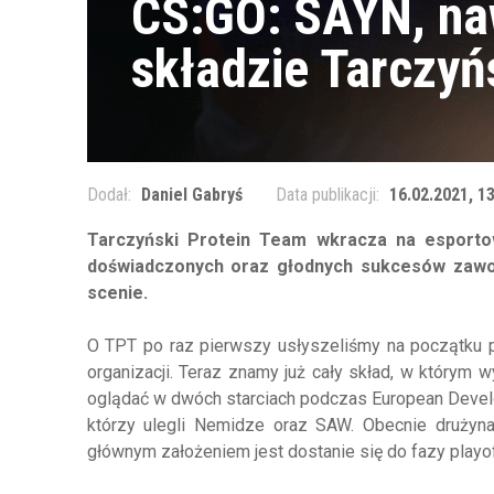
CS:GO: SAYN, naw
składzie Tarczyń
Dodał:
Daniel Gabryś
Data publikacji:
16.02.2021, 1
Tarczyński Protein Team wkracza na esport
doświadczonych oraz głodnych sukcesów zawod
scenie.
O TPT po raz pierwszy usłyszeliśmy na początku 
organizacji. Teraz znamy już cały skład, w którym 
oglądać w dwóch starciach podczas European Devel
którzy ulegli Nemidze oraz SAW. Obecnie drużyna
głównym założeniem jest dostanie się do fazy playof