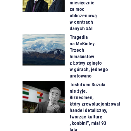
miesięcznie
za moc
obliczeniową
w centrach
danych xAI
Tragedia
na McKinley.
Trzech
himalaistów
z Łotwy zginęło
w górach, jednego
uratowano
Toshifumi Suzuki
nie żyje.
Biznesmen,
który zrewolucjonizował
handel detaliczny,
tworząc kulturę
„konbini”, miał 93
lata