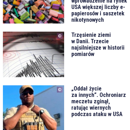
wprowadzenie na rynek
USA większej liczby e-
papierosów i saszetek
nikotynowych
Trzęsienie ziemi
w Danii. Trzecie
najsilniejsze w historii
pomiarów
„Oddał życie
za innych”. Ochroniarz
meczetu zginął,
ratując wiernych
podczas ataku w USA