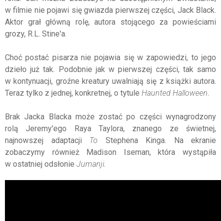
w filmie nie pojawi się gwiazda pierwszej części, Jack Black.
Aktor grał główną rolę, autora stojącego za powieściami
grozy, R.L. Stine'a.
Choć postać pisarza nie pojawia się w zapowiedzi, to jego
dzieło już tak. Podobnie jak w pierwszej części, tak samo
w kontynuacji, groźne kreatury uwalniają się z książki autora.
Teraz tylko z jednej, konkretnej, o tytule
Haunted Halloween
.
Brak Jacka Blacka może zostać po części wynagrodzony
rolą Jeremy'ego Raya Taylora, znanego ze świetnej,
najnowszej adaptacji
To
Stephena Kinga. Na ekranie
zobaczymy również Madison Iseman, która wystąpiła
w ostatniej odsłonie
Jumanji
.