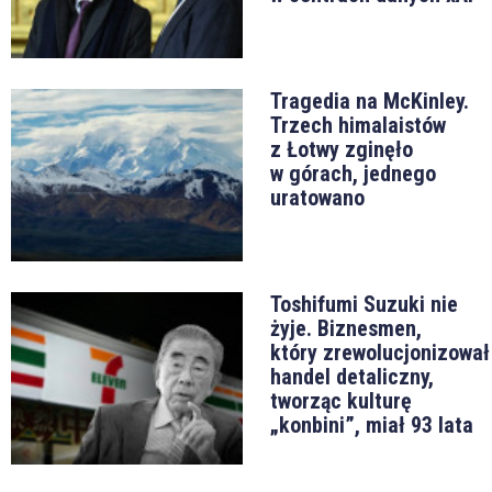
Tragedia na McKinley.
Trzech himalaistów
z Łotwy zginęło
w górach, jednego
uratowano
Toshifumi Suzuki nie
żyje. Biznesmen,
który zrewolucjonizował
handel detaliczny,
tworząc kulturę
„konbini”, miał 93 lata