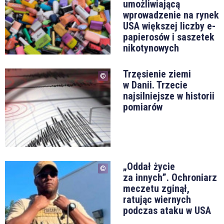
umożliwiającą
wprowadzenie na rynek
USA większej liczby e-
papierosów i saszetek
nikotynowych
Trzęsienie ziemi
w Danii. Trzecie
najsilniejsze w historii
pomiarów
„Oddał życie
za innych”. Ochroniarz
meczetu zginął,
ratując wiernych
podczas ataku w USA