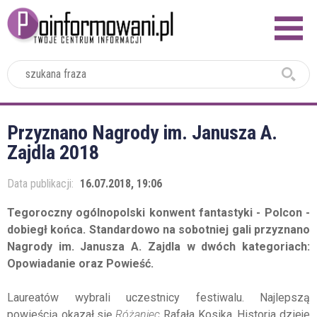
2024
Przyznano Nagrody im. Janusza A.
Zajdla 2018
Data publikacji:
16.07.2018, 19:06
Tegoroczny ogólnopolski konwent fantastyki - Polcon -
dobiegł końca. Standardowo na sobotniej gali przyznano
Nagrody im. Janusza A. Zajdla w dwóch kategoriach:
Opowiadanie oraz Powieść.
Laureatów wybrali uczestnicy festiwalu. Najlepszą
powieścią okazał się
Różaniec
Rafała Kosika. Historia dzieje