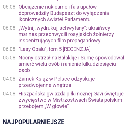
06.08
Obciążenie nuklearne i fala upałów
doprowadziły Budapeszt do wyłączenia
ikonicznych świateł Parlamentu
06.08
„Wytnij, wydrukuj, schwytany”: ukraińscy
marines przechwycili rosyjskich żołnierzy
inscenizujących film propagandowy
06.08
"Lasy Opalu", tom 5 [RECENZJA]
05.08
Nocny ostrzał na Bałakliję i Sumę spowodował
śmierć wielu osób i ranienie kilkudziesięciu
osób
04.08
Zamek Książ w Polsce odzyskuje
przedwojenne wnętrza
04.08
Hiszpańska gwiazda piłki nożnej Gavi świętuje
zwycięstwo w Mistrzostwach Świata polskim
przebojem „W głowie”
NAJPOPULARNIEJSZE