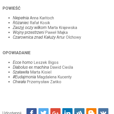
POWIEŚĆ
Niepełnia
Anna Kańtoch
Różaniec
Rafał Kosik
Zaszyj oczy wilkom
Marta Krajewska
Wojny przestrzeni
Paweł Majka
Czarownica znad Kałuży
Artur Olchowy
OPOWIADANIE
Ecce homo
Leszek Bigos
Diabolus ex machina
Dawid Cieśla
Szaławiła
Marta Kisiel
#Eudajmonia
Magdalena Kucenty
Chwała
Przemysław Zańko