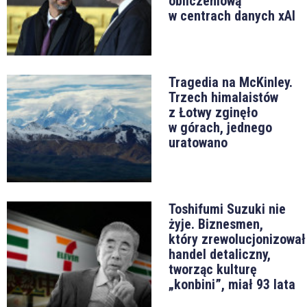
obliczeniową
w centrach danych xAI
Tragedia na McKinley.
Trzech himalaistów
z Łotwy zginęło
w górach, jednego
uratowano
Toshifumi Suzuki nie
żyje. Biznesmen,
który zrewolucjonizował
handel detaliczny,
tworząc kulturę
„konbini”, miał 93 lata