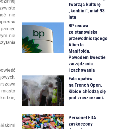
dzinnej
tworząc kulturę
czywiste
„konbini”, miał 93
hoć nie
lata
Expressu
BP usuwa
a pamięć
ze stanowiska
zym nie
przewodniczącego
zytania
Alberta
Manifolda.
Powodem kwestie
zarządzania
i zachowania
opowieść
ajowych,
Fala upałów
arszawa
na French Open.
 miasto
Kibice chłodzą się
pod zraszaczami.
kodzie,
Personel FDA
zaskoczony
hińskimi