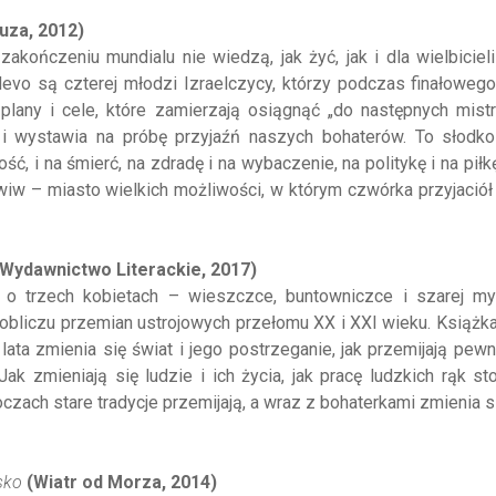
za, 2012)
akończeniu mundialu nie wiedzą, jak żyć, jak i dla wielbicieli 
Nevo są czterej młodzi Izraelczycy, którzy podczas finałowe
lany i cele, które zamierzają osiągnąć „do następnych mistr
ia i wystawia na próbę przyjaźń naszych bohaterów. To słodk
ość, i na śmierć, na zdradę i na wybaczenie, na politykę i na piłk
wiw – miasto wielkich możliwości, w którym czwórka przyjaciół
Wydawnictwo Literackie, 2017)
 o trzech kobietach – wieszczce, buntowniczce i szarej m
w obliczu przemian ustrojowych przełomu XX i XXI wieku. Książk
lata zmienia się świat i jego postrzeganie, jak przemijają pe
ak zmieniają się ludzie i ich życia, jak pracę ludzkich rąk s
zach stare tradycje przemijają, a wraz z bohaterkami zmienia s
sko
(Wiatr od Morza, 2014)