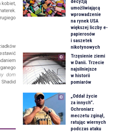
decyzją
 kobiet,
umożliwiającą
haterek.
wprowadzenie
drugiego
na rynek USA
większej liczby e-
papierosów
i saszetek
dziadków
nikotynowych
zestawić
Trzęsienie ziemi
ładaniem
w Danii. Trzecie
rganego
najsilniejsze
ny dom
w historii
pomiarów
e Shadid
„Oddał życie
za innych”.
Ochroniarz
meczetu zginął,
ratując wiernych
podczas ataku