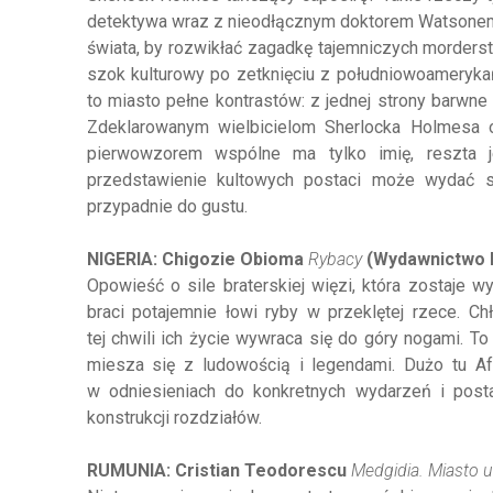
detektywa wraz z nieodłącznym doktorem Watsonem w
świata, by rozwikłać zagadkę tajemniczych morderst
szok kulturowy po zetknięciu z południowoameryk
to miasto pełne kontrastów: z jednej strony barwne 
Zdeklarowanym wielbicielom Sherlocka Holmesa 
pierwowzorem wspólne ma tylko imię, reszta 
przedstawienie kultowych postaci może wydać s
przypadnie do gustu.
NIGERIA: Chigozie Obioma
Rybacy
(Wydawnictwo L
Opowieść o sile braterskiej więzi, która zostaje w
braci potajemnie łowi ryby w przeklętej rzece. Ch
tej chwili ich życie wywraca się do góry nogami. T
miesza się z ludowością i legendami. Dużo tu Afry
w odniesieniach do konkretnych wydarzeń i post
konstrukcji rozdziałów.
RUMUNIA: Cristian Teodorescu
Medgidia.
Miasto u