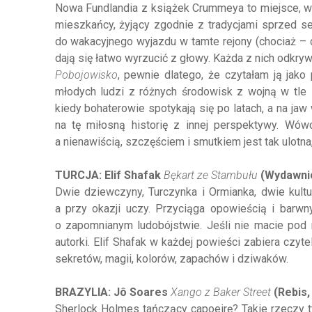
Nowa Fundlandia z książek Crummeya to miejsce, w k
mieszkańcy, żyjący zgodnie z tradycjami sprzed se
do wakacyjnego wyjazdu w tamte rejony (chociaż – c
dają się łatwo wyrzucić z głowy. Każda z nich odkryw
Pobojowisko
, pewnie dlatego, że czytałam ją jak
młodych ludzi z różnych środowisk z wojną w tle
kiedy bohaterowie spotykają się po latach, a na ja
na tę miłosną historię z innej perspektywy. Wówc
a nienawiścią, szczęściem i smutkiem jest tak ulotna
TURCJA: Elif Shafak
Bękart ze Stambułu
(Wydawnic
Dwie dziewczyny, Turczynka i Ormianka, dwie kultur
a przy okazji uczy. Przyciąga opowieścią i barwny
o zapomnianym ludobójstwie. Jeśli nie macie pod
autorki. Elif Shafak w każdej powieści zabiera czy
sekretów, magii, kolorów, zapachów i dziwaków.
BRAZYLIA: Jô Soares
Xango z Baker Street
(Rebis,
Sherlock Holmes tańczący capoeirę? Takie rzeczy ty