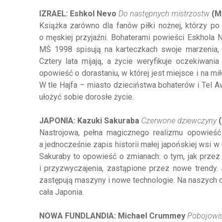
IZRAEL: Eshkol Nevo
Do następnych mistrzostw
(Mu
Książka zarówno dla fanów piłki nożnej, którzy po z
o męskiej przyjaźni. Bohaterami powieści Eskhola 
MŚ 1998 spisują na karteczkach swoje marzenia, p
Cztery lata mijają, a życie weryfikuje oczekiwan
opowieść o dorastaniu, w której jest miejsce i na mił
W tle Hajfa – miasto dzieciństwa bohaterów i Tel A
ułożyć sobie dorosłe życie.
JAPONIA: Kazuki Sakuraba
Czerwone dziewczyny
(
Nastrojowa, pełna magicznego realizmu opowieść
a jednocześnie zapis historii małej japońskiej wsi 
Sakuraby to opowieść o zmianach: o tym, jak przez 
i przyzwyczajenia, zastąpione przez nowe trendy. J
zastępują maszyny i nowe technologie. Na naszych oc
cała Japonia.
NOWA FUNDLANDIA: Michael Crummey
Pobojowi