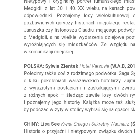
Nietypowy i oryginalny portret rumuńskiego miast
Medgidii z lat 30. i 40. XX wieku, na kartach po
odpowiedniki. Poznajemy losy wielokulturowej
pozbawionych goryczy historiach miejskiego restau
Januszka czy listonosza Claudiu, mającego podwójn
o Medgidii, a na wielkie wydarzenia dziejowe po
wyróżniających się mieszkańców. Ze względu na 
w komunikacji miejskiej.
POLSKA: Sylwia Zientek
Hotel Varsovie
(W.A.B, 201
Polecimy także coś z rodzimego podwórka. Saga Sy
o kilku pokoleniach warszawskich hotelarzy. Zajmu
z wyrazistymi postaciami i zaskakującymi zwrot
z różnych epok – śledząc zawiłe losy dwóch ry
i poznajemy jego historię. Książka może też służ
by podczas wizyty w stolicy wybrać się na spacer 
CHINY: Lisa See
Kwiat Śniegu i Sekretny Wachlarz
(Ś
Historia o przyjaźni i nietypowym związku dwóch b