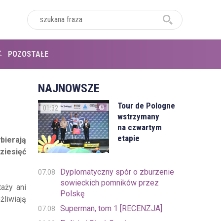
POZOSTAŁE
NAJNOWSZE
Tour de Pologne
01:32
wstrzymany
na czwartym
etapie
bierają
ziesięć
Dyplomatyczny spór o zburzenie
07.08
sowieckich pomników przez
taży ani
Polskę
żliwiają
Superman, tom 1 [RECENZJA]
07.08