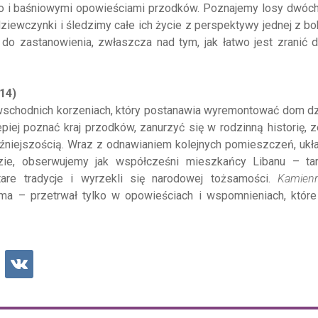
go i baśniowymi opowieściami przodków. Poznajemy losy dwóch
iewczynki i śledzimy całe ich życie z perspektywy jednej z bo
do zastanowienia, zwłaszcza nad tym, jak łatwo jest zranić 
014)
kowschodnich korzeniach, który postanawia wyremontować dom 
iej poznać kraj przodków, zanurzyć się w rodzinną historię, 
aźniejszością. Wraz z odnawianiem kolejnych pomieszczeń, uk
zie, obserwujemy jak współcześni mieszkańcy Libanu – ta
stare tradycje i wyrzekli się narodowej tożsamości.
Kamien
e ma – przetrwał tylko w opowieściach i wspomnieniach, któr