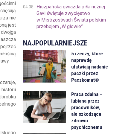
gościnni
Hiszpańska gwiazda piłki nożnej
04.08
achęcają
Gavi świętuje zwycięstwo
arza nie
w Mistrzostwach Świata polskim
oną jest
przebojem „W głowie”
ć dwojga
łaszcza
NAJPOPULARNIEJSZE
spojrzeć
5 rzeczy, które
iłością
naprawdę
rawy.
ułatwiają nadanie
paczki przez
Paczkomat®
czaruje,
historii
Praca zdalna –
dorobku
lubiana przez
 pełnego
pracowników,
ale szkodząca
zdrowiu
psychicznemu
elskiego