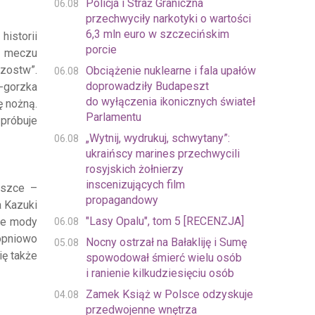
Policja i Straż Graniczna
06.08
przechwyciły narkotyki o wartości
6,3 mln euro w szczecińskim
historii
porcie
go meczu
zostw”.
Obciążenie nuklearne i fala upałów
06.08
doprowadziły Budapeszt
o-gorzka
do wyłączenia ikonicznych świateł
ę nożną.
Parlamentu
 próbuje
„Wytnij, wydrukuj, schwytany”:
06.08
ukraińscy marines przechwycili
rosyjskich żołnierzy
inscenizujących film
yszce –
propagandowy
a Kazuki
"Lasy Opalu", tom 5 [RECENZJA]
wne mody
06.08
topniowo
Nocny ostrzał na Bałakliję i Sumę
05.08
ię także
spowodował śmierć wielu osób
i ranienie kilkudziesięciu osób
Zamek Książ w Polsce odzyskuje
04.08
przedwojenne wnętrza