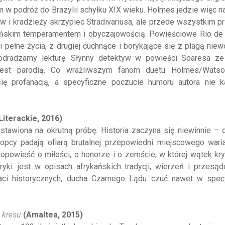
 podróż do Brazylii schyłku XIX wieku. Holmes jedzie więc n
w i kradzieży skrzypiec Stradivariusa, ale przede wszystkim 
ańskim temperamentem i obyczajowością. Powieściowe Rio de 
i pełne życia, z drugiej cuchnące i borykające się z plagą niew
odradzamy lekturę. Słynny detektyw w powieści Soaresa z
jest parodią. Co wrażliwszym fanom duetu Holmes/Watso
ię profanacją, a specyficzne poczucie humoru autora nie 
iterackie, 2016)
ystawiona na okrutną próbę. Historia zaczyna się niewinnie –
łopcy padają ofiarą brutalnej przepowiedni miejscowego wari
o opowieść o miłości, o honorze i o zemście, w której wątek kr
ki: jest w opisach afrykańskich tradycji, wierzeń i przesąd
aci historycznych, ducha Czarnego Lądu czuć nawet w specy
 kresu
(Amaltea, 2015)