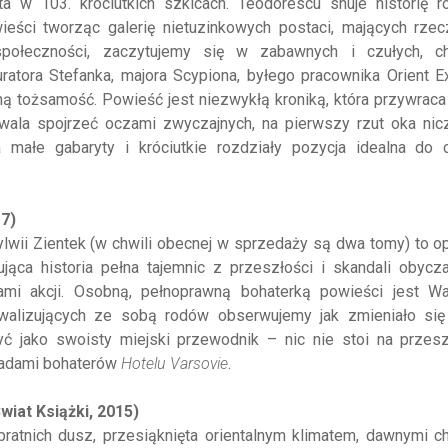
a w 103. króciutkich szkicach. Teodorescu snuje historię ro
wieści tworząc galerię nietuzinkowych postaci, mających rze
 społeczności, zaczytujemy się w zabawnych i czułych, c
ratora Stefanka, majora Scypiona, byłego pracownika Orient 
ą tożsamość. Powieść jest niezwykłą kroniką, która przywrac
zwala spojrzeć oczami zwyczajnych, na pierwszy rzut oka nic
małe gabaryty i króciutkie rozdziały pozycja idealna do c
7)
lwii Zientek (w chwili obecnej w sprzedaży są dwa tomy) to 
jąca historia pełna tajemnic z przeszłości i skandali obycz
ami akcji. Osobną, pełnoprawną bohaterką powieści jest W
walizujących ze sobą rodów obserwujemy jak zmieniało się
yć jako swoisty miejski przewodnik – nic nie stoi na przesz
śladami bohaterów
Hotelu Varsovie
.
wiat Książki, 2015)
ratnich dusz, przesiąknięta orientalnym klimatem, dawnymi c