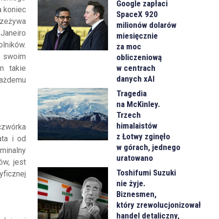
Google zapłaci
a koniec
SpaceX 920
przeżywa
milionów dolarów
Janeiro
miesięcznie
olników.
za moc
e swoim
obliczeniową
w centrach
n takie
danych xAI
każdemu
Tragedia
na McKinley.
Trzech
himalaistów
 czwórka
z Łotwy zginęło
ata i od
w górach, jednego
yminalny
uratowano
ów, jest
Toshifumi Suzuki
ficznej
nie żyje.
Biznesmen,
który zrewolucjonizował
handel detaliczny,