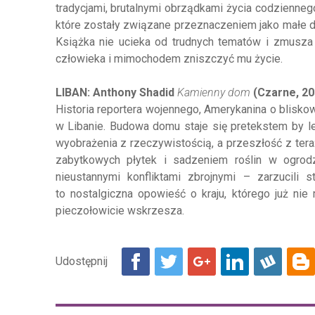
tradycjami, brutalnymi obrządkami życia codzienne
które zostały związane przeznaczeniem jako małe dz
Książka nie ucieka od trudnych tematów i zmusza 
człowieka i mimochodem zniszczyć mu życie.
LIBAN: Anthony Shadid
Kamienny dom
(Czarne, 2
Historia reportera wojennego, Amerykanina o blis
w Libanie. Budowa domu staje się pretekstem by lep
wyobrażenia z rzeczywistością, a przeszłość z ter
zabytkowych płytek i sadzeniem roślin w ogrod
nieustannymi konfliktami zbrojnymi – zarzucili 
to nostalgiczna opowieść o kraju, którego już ni
pieczołowicie wskrzesza.