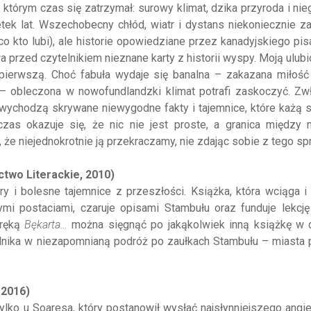
tórym czas się zatrzymał: surowy klimat, dzika przyroda i nie
tek lat. Wszechobecny chłód, wiatr i dystans niekoniecznie z
o kto lubi), ale historie opowiedziane przez kanadyjskiego pis
a przed czytelnikiem nieznane karty z historii wyspy. Moją ulubi
o pierwszą. Choć fabuła wydaje się banalna – zakazana miłoś
 – obleczona w nowofundlandzki klimat potrafi zaskoczyć. Zw
w wychodzą skrywane niewygodne fakty i tajemnice, które każą 
zas okazuje się, że nic nie jest proste, a granica między m
, że niejednokrotnie ją przekraczamy, nie zdając sobie z tego sp
two Literackie, 2010)
y i bolesne tajemnice z przeszłości. Książka, która wciąga i 
mi postaciami, czaruje opisami Stambułu oraz funduje lekcję 
 ręką
Bękarta…
można sięgnąć po jakąkolwiek inną książkę w 
telnika w niezapomnianą podróż po zaułkach Stambułu – miasta
 2016)
lko u Soaresa, który postanowił wysłać najsłynniejszego angi