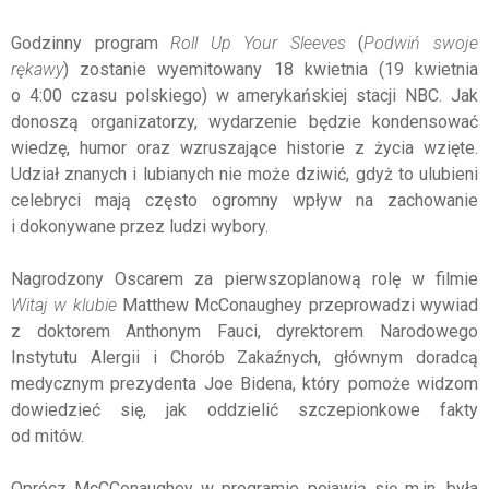
Godzinny program
Roll Up Your Sleeves
(
Podwiń swoje
rękawy
) zostanie wyemitowany 18 kwietnia (19 kwietnia
o 4:00 czasu polskiego) w amerykańskiej stacji NBC. Jak
donoszą organizatorzy, wydarzenie będzie kondensować
wiedzę, humor oraz wzruszające historie z życia wzięte.
Udział znanych i lubianych nie może dziwić, gdyż to ulubieni
celebryci mają często ogromny wpływ na zachowanie
i dokonywane przez ludzi wybory.
Nagrodzony Oscarem za pierwszoplanową rolę w filmie
Witaj w klubie
Matthew McConaughey przeprowadzi wywiad
z doktorem Anthonym Fauci, dyrektorem Narodowego
Instytutu Alergii i Chorób Zakaźnych, głównym doradcą
medycznym prezydenta Joe Bidena, który pomoże widzom
dowiedzieć się, jak oddzielić szczepionkowe fakty
od mitów.
Oprócz McCConaughey w programie pojawią się m.in. była