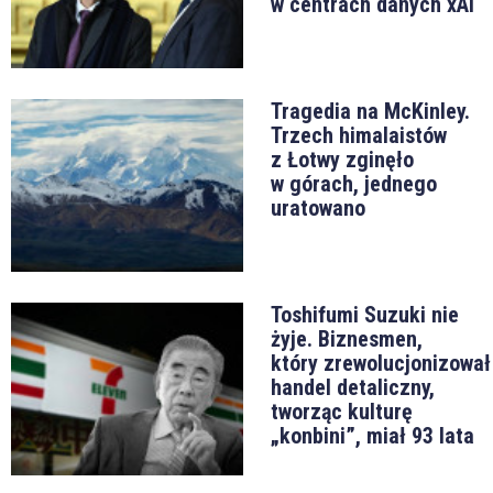
w centrach danych xAI
Tragedia na McKinley.
Trzech himalaistów
z Łotwy zginęło
w górach, jednego
uratowano
Toshifumi Suzuki nie
żyje. Biznesmen,
który zrewolucjonizował
handel detaliczny,
tworząc kulturę
„konbini”, miał 93 lata