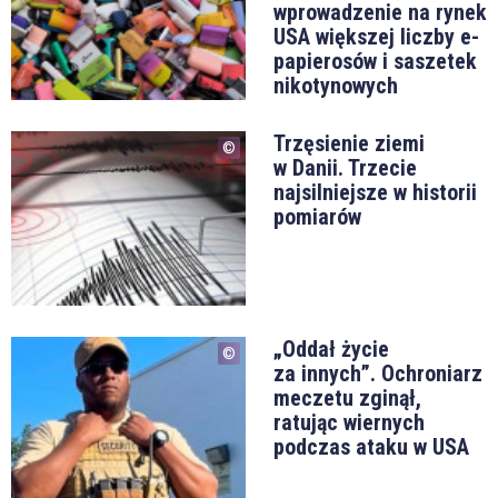
wprowadzenie na rynek
USA większej liczby e-
papierosów i saszetek
nikotynowych
Trzęsienie ziemi
w Danii. Trzecie
najsilniejsze w historii
pomiarów
„Oddał życie
za innych”. Ochroniarz
meczetu zginął,
ratując wiernych
podczas ataku w USA