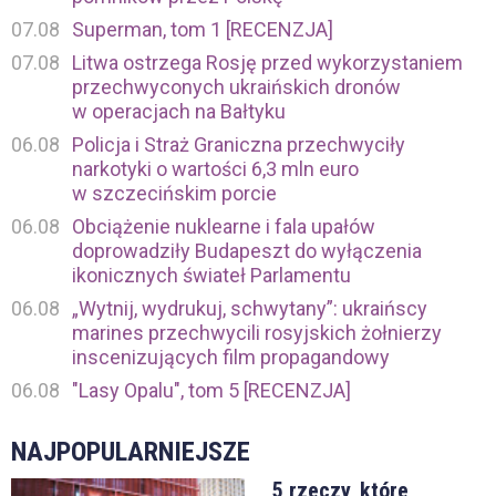
07.08
Superman, tom 1 [RECENZJA]
07.08
Litwa ostrzega Rosję przed wykorzystaniem
przechwyconych ukraińskich dronów
w operacjach na Bałtyku
06.08
Policja i Straż Graniczna przechwyciły
narkotyki o wartości 6,3 mln euro
w szczecińskim porcie
06.08
Obciążenie nuklearne i fala upałów
doprowadziły Budapeszt do wyłączenia
ikonicznych świateł Parlamentu
06.08
„Wytnij, wydrukuj, schwytany”: ukraińscy
marines przechwycili rosyjskich żołnierzy
inscenizujących film propagandowy
06.08
"Lasy Opalu", tom 5 [RECENZJA]
NAJPOPULARNIEJSZE
5 rzeczy, które