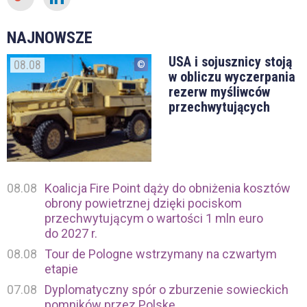
NAJNOWSZE
USA i sojusznicy stoją
08.08
w obliczu wyczerpania
rezerw myśliwców
przechwytujących
08.08
Koalicja Fire Point dąży do obniżenia kosztów
obrony powietrznej dzięki pociskom
przechwytującym o wartości 1 mln euro
do 2027 r.
08.08
Tour de Pologne wstrzymany na czwartym
etapie
07.08
Dyplomatyczny spór o zburzenie sowieckich
pomników przez Polskę