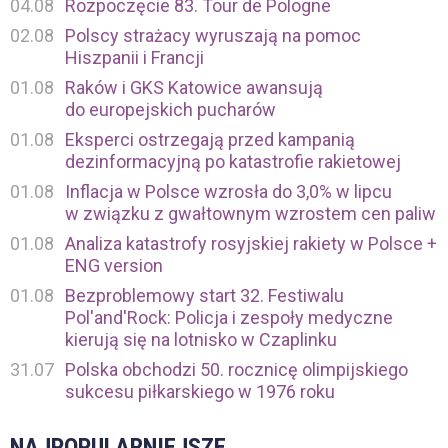
04.08
Rozpoczęcie 83. Tour de Pologne
02.08
Polscy strażacy wyruszają na pomoc
Hiszpanii i Francji
01.08
Raków i GKS Katowice awansują
do europejskich pucharów
01.08
Eksperci ostrzegają przed kampanią
dezinformacyjną po katastrofie rakietowej
01.08
Inflacja w Polsce wzrosła do 3,0% w lipcu
w związku z gwałtownym wzrostem cen paliw
01.08
Analiza katastrofy rosyjskiej rakiety w Polsce +
ENG version
01.08
Bezproblemowy start 32. Festiwalu
Pol'and'Rock: Policja i zespoły medyczne
kierują się na lotnisko w Czaplinku
31.07
Polska obchodzi 50. rocznicę olimpijskiego
sukcesu piłkarskiego w 1976 roku
NAJPOPULARNIEJSZE