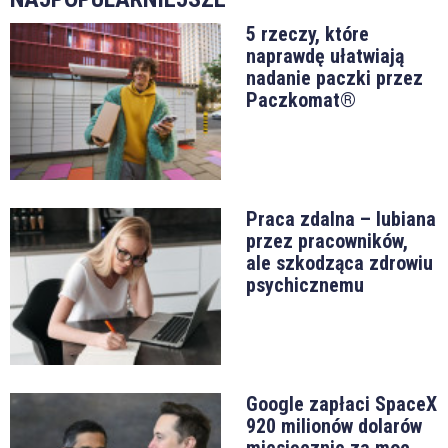
5 rzeczy, które
naprawdę ułatwiają
nadanie paczki przez
Paczkomat®
Praca zdalna – lubiana
przez pracowników,
ale szkodząca zdrowiu
psychicznemu
Google zapłaci SpaceX
920 milionów dolarów
miesięcznie za moc