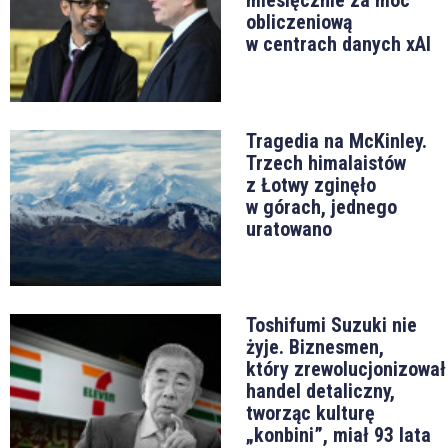
obliczeniową
w centrach danych xAI
Tragedia na McKinley.
Trzech himalaistów
z Łotwy zginęło
w górach, jednego
uratowano
Toshifumi Suzuki nie
żyje. Biznesmen,
który zrewolucjonizował
handel detaliczny,
tworząc kulturę
„konbini”, miał 93 lata