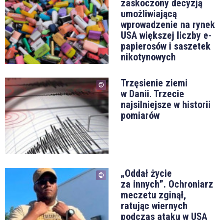
zaskoczony decyzją
umożliwiającą
wprowadzenie na rynek
USA większej liczby e-
papierosów i saszetek
nikotynowych
Trzęsienie ziemi
w Danii. Trzecie
najsilniejsze w historii
pomiarów
„Oddał życie
za innych”. Ochroniarz
meczetu zginął,
ratując wiernych
podczas ataku w USA