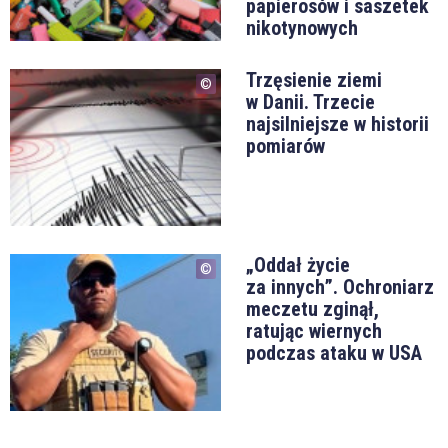
papierosów i saszetek
nikotynowych
Trzęsienie ziemi
w Danii. Trzecie
najsilniejsze w historii
pomiarów
„Oddał życie
za innych”. Ochroniarz
meczetu zginął,
ratując wiernych
podczas ataku w USA