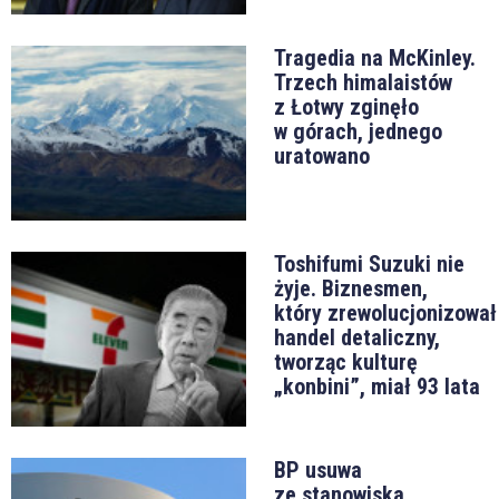
Tragedia na McKinley.
Trzech himalaistów
z Łotwy zginęło
w górach, jednego
uratowano
Toshifumi Suzuki nie
żyje. Biznesmen,
który zrewolucjonizował
handel detaliczny,
tworząc kulturę
„konbini”, miał 93 lata
BP usuwa
ze stanowiska