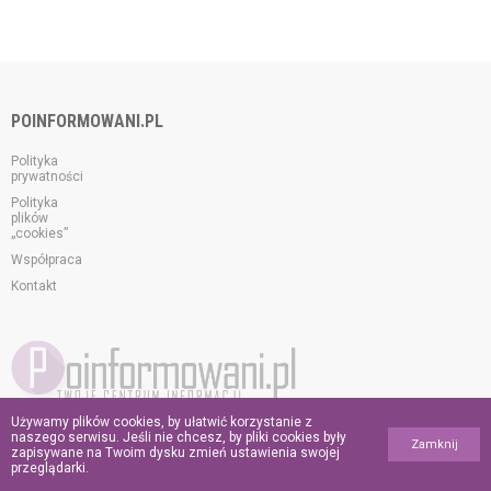
POINFORMOWANI.PL
Polityka
prywatności
Polityka
plików
„cookies”
Współpraca
Kontakt
Używamy plików cookies, by ułatwić korzystanie z
© 2026 poinformowani.pl.
naszego serwisu. Jeśli nie chcesz, by pliki cookies były
Zamknij
Wszelkie prawa zastrzeżone.
zapisywane na Twoim dysku zmień ustawienia swojej
przeglądarki.