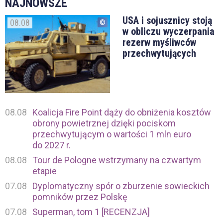
NAJNOWSZE
USA i sojusznicy stoją
08.08
w obliczu wyczerpania
rezerw myśliwców
przechwytujących
08.08
Koalicja Fire Point dąży do obniżenia kosztów
obrony powietrznej dzięki pociskom
przechwytującym o wartości 1 mln euro
do 2027 r.
08.08
Tour de Pologne wstrzymany na czwartym
etapie
07.08
Dyplomatyczny spór o zburzenie sowieckich
pomników przez Polskę
07.08
Superman, tom 1 [RECENZJA]