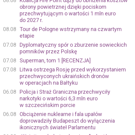
08.08
Koalicja Fire Point dąży do obniżenia kosztów
obrony powietrznej dzięki pociskom
przechwytującym o wartości 1 mln euro
do 2027 r.
08.08
Tour de Pologne wstrzymany na czwartym
etapie
07.08
Dyplomatyczny spór o zburzenie sowieckich
pomników przez Polskę
07.08
Superman, tom 1 [RECENZJA]
07.08
Litwa ostrzega Rosję przed wykorzystaniem
przechwyconych ukraińskich dronów
w operacjach na Bałtyku
06.08
Policja i Straż Graniczna przechwyciły
narkotyki o wartości 6,3 mln euro
w szczecińskim porcie
06.08
Obciążenie nuklearne i fala upałów
doprowadziły Budapeszt do wyłączenia
ikonicznych świateł Parlamentu