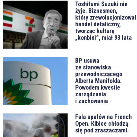
Toshifumi Suzuki nie
żyje. Biznesmen,
który zrewolucjonizował
handel detaliczny,
tworząc kulturę
„konbini”, miał 93 lata
BP usuwa
ze stanowiska
przewodniczącego
Alberta Manifolda.
Powodem kwestie
zarządzania
i zachowania
Fala upałów na French
Open. Kibice chłodzą
się pod zraszaczami.