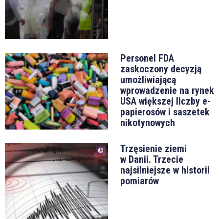
Personel FDA
zaskoczony decyzją
umożliwiającą
wprowadzenie na rynek
USA większej liczby e-
papierosów i saszetek
nikotynowych
Trzęsienie ziemi
w Danii. Trzecie
najsilniejsze w historii
pomiarów