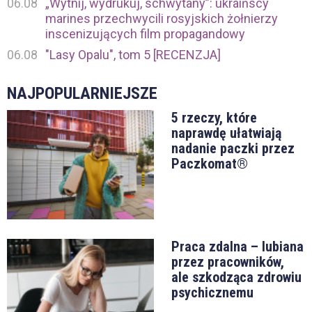
06.08
„Wytnij, wydrukuj, schwytany”: ukraińscy
marines przechwycili rosyjskich żołnierzy
inscenizujących film propagandowy
06.08
"Lasy Opalu", tom 5 [RECENZJA]
NAJPOPULARNIEJSZE
5 rzeczy, które
naprawdę ułatwiają
nadanie paczki przez
Paczkomat®
Praca zdalna – lubiana
przez pracowników,
ale szkodząca zdrowiu
psychicznemu