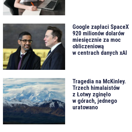
Google zapłaci SpaceX
920 milionów dolarów
miesięcznie za moc
obliczeniową
w centrach danych xAI
Tragedia na McKinley.
Trzech himalaistów
z Łotwy zginęło
w górach, jednego
uratowano