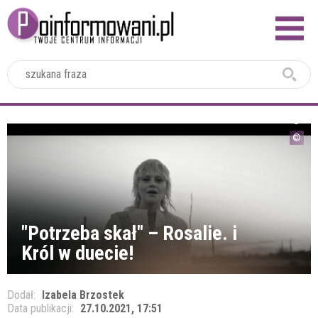
2024
"Potrzeba skał" – Rosalie. i
Król w duecie!
Dodał:
Izabela Brzostek
Data publikacji:
27.10.2021, 17:51