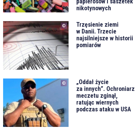
papierosów i saszetek
nikotynowych
Trzęsienie ziemi
w Danii. Trzecie
najsilniejsze w historii
pomiarów
„Oddał życie
za innych”. Ochroniarz
meczetu zginął,
ratując wiernych
podczas ataku w USA