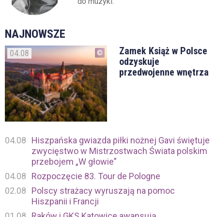
do muzyki.
NAJNOWSZE
Zamek Książ w Polsce
04.08
odzyskuje
przedwojenne wnętrza
04.08
Hiszpańska gwiazda piłki nożnej Gavi świętuje
zwycięstwo w Mistrzostwach Świata polskim
przebojem „W głowie”
04.08
Rozpoczęcie 83. Tour de Pologne
02.08
Polscy strażacy wyruszają na pomoc
Hiszpanii i Francji
01.08
Raków i GKS Katowice awansują