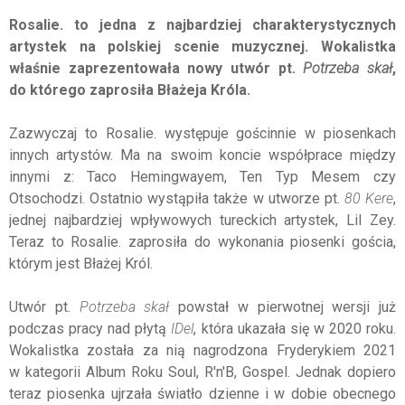
Rosalie. to jedna z najbardziej charakterystycznych
artystek na polskiej scenie muzycznej. Wokalistka
właśnie zaprezentowała nowy utwór pt.
Potrzeba skał
,
do którego zaprosiła Błażeja Króla.
Zazwyczaj to Rosalie. występuje gościnnie w piosenkach
innych artystów. Ma na swoim koncie współprace między
innymi z: Taco Hemingwayem, Ten Typ Mesem czy
Otsochodzi. Ostatnio wystąpiła także w utworze pt.
80 Kere
,
jednej najbardziej wpływowych tureckich artystek, Lil Zey.
Teraz to Rosalie. zaprosiła do wykonania piosenki gościa,
którym jest Błażej Król.
Utwór pt.
Potrzeba skał
powstał w pierwotnej wersji już
podczas pracy nad płytą
IDel
, która ukazała się w 2020 roku.
Wokalistka została za nią nagrodzona Fryderykiem 2021
w kategorii Album Roku Soul, R'n'B, Gospel. Jednak dopiero
teraz piosenka ujrzała światło dzienne i w dobie obecnego