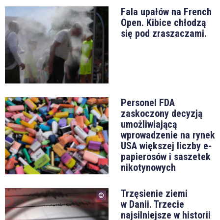
Fala upałów na French
Open. Kibice chłodzą
się pod zraszaczami.
Personel FDA
zaskoczony decyzją
umożliwiającą
wprowadzenie na rynek
USA większej liczby e-
papierosów i saszetek
nikotynowych
Trzęsienie ziemi
w Danii. Trzecie
najsilniejsze w historii