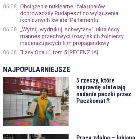
06.08
Obciążenie nuklearne i fala upałów
doprowadziły Budapeszt do wyłączenia
ikonicznych świateł Parlamentu
06.08
„Wytnij, wydrukuj, schwytany”: ukraińscy
marines przechwycili rosyjskich żołnierzy
inscenizujących film propagandowy
06.08
"Lasy Opalu", tom 5 [RECENZJA]
NAJPOPULARNIEJSZE
5 rzeczy, które
naprawdę ułatwiają
nadanie paczki przez
Paczkomat®
Praca zdalna – lubiana