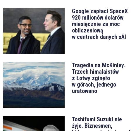
Google zapłaci SpaceX
920 milionów dolarów
miesięcznie za moc
obliczeniową
w centrach danych xAI
Tragedia na McKinley.
Trzech himalaistów
z Łotwy zginęło
w górach, jednego
uratowano
Toshifumi Suzuki nie
żyje. Biznesmen,