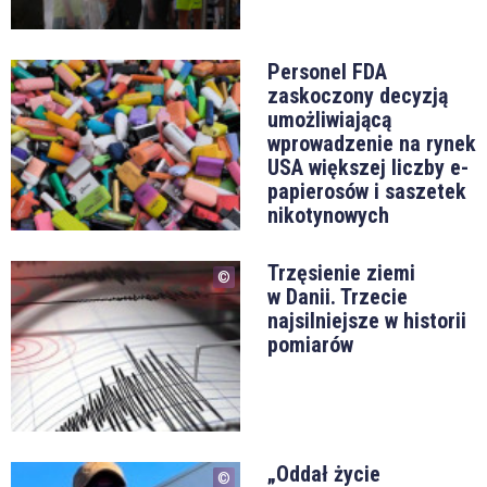
Personel FDA
zaskoczony decyzją
umożliwiającą
wprowadzenie na rynek
USA większej liczby e-
papierosów i saszetek
nikotynowych
Trzęsienie ziemi
w Danii. Trzecie
najsilniejsze w historii
pomiarów
„Oddał życie