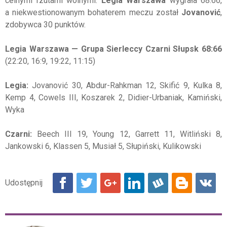
celnymi rzutami wolnymi.
Legia Warszawa
wygrała 68:66,
a niekwestionowanym bohaterem meczu został
Jovanović
,
zdobywca 30 punktów.
Legia Warszawa — Grupa Sierleccy Czarni Słupsk 68:66
(22:20, 16:9, 19:22, 11:15)
Legia:
Jovanović 30, Abdur-Rahkman 12, Skifić 9, Kulka 8,
Kemp 4, Cowels III, Koszarek 2, Didier-Urbaniak, Kamiński,
Wyka
Czarni:
Beech III 19, Young 12, Garrett 11, Witliński 8,
Jankowski 6, Klassen 5, Musiał 5, Słupiński, Kulikowski