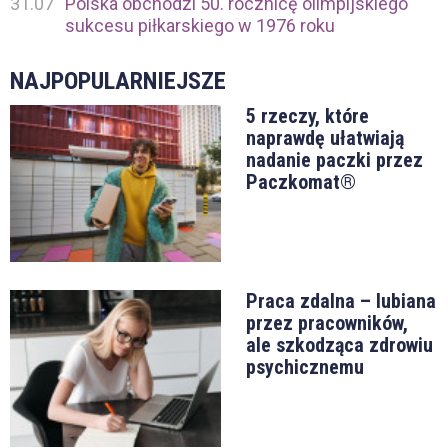
31.07
Polska obchodzi 50. rocznicę olimpijskiego
sukcesu piłkarskiego w 1976 roku
NAJPOPULARNIEJSZE
5 rzeczy, które
naprawdę ułatwiają
nadanie paczki przez
Paczkomat®
Praca zdalna – lubiana
przez pracowników,
ale szkodząca zdrowiu
psychicznemu