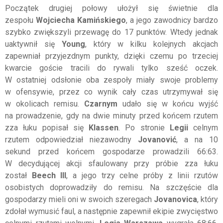
Początek drugiej połowy ułożył się świetnie dla
zespołu
Wojciecha Kamińskiego
, a jego zawodnicy bardzo
szybko zwiększyli przewagę do 17 punktów. Wtedy jednak
uaktywnił się
Young
, który w kilku kolejnych akcjach
zapewniał przyjezdnym punkty, dzięki czemu po trzeciej
kwarcie goście tracili do rywali tylko sześć oczek.
W ostatniej odsłonie oba zespoły miały swoje problemy
w ofensywie, przez co wynik cały czas utrzymywał się
w okolicach remisu.
Czarnym
udało się w końcu wyjść
na prowadzenie, gdy na dwie minuty przed końcem rzutem
zza łuku popisał się
Klassen
. Po stronie
Legii
celnym
rzutem odpowiedział niezawodny
Jovanović
, a na 10
sekund przed końcem gospodarze prowadzili 66:63.
W decydującej akcji sfaulowany przy próbie zza łuku
został
Beech III
, a jego trzy celne próby z linii rzutów
osobistych doprowadziły do remisu. Na szczęście dla
gospodarzy mieli oni w swoich szeregach
Jovanovica
, który
zdołał wymusić faul, a następnie zapewnił ekipie zwycięstwo