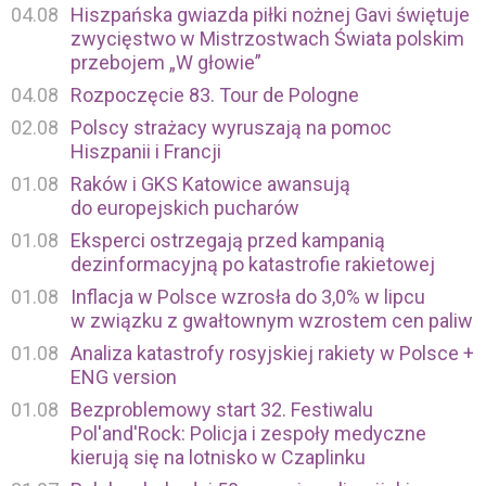
04.08
Hiszpańska gwiazda piłki nożnej Gavi świętuje
zwycięstwo w Mistrzostwach Świata polskim
przebojem „W głowie”
04.08
Rozpoczęcie 83. Tour de Pologne
02.08
Polscy strażacy wyruszają na pomoc
Hiszpanii i Francji
01.08
Raków i GKS Katowice awansują
do europejskich pucharów
01.08
Eksperci ostrzegają przed kampanią
dezinformacyjną po katastrofie rakietowej
01.08
Inflacja w Polsce wzrosła do 3,0% w lipcu
w związku z gwałtownym wzrostem cen paliw
01.08
Analiza katastrofy rosyjskiej rakiety w Polsce +
ENG version
01.08
Bezproblemowy start 32. Festiwalu
Pol'and'Rock: Policja i zespoły medyczne
kierują się na lotnisko w Czaplinku