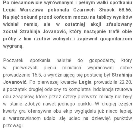
Po niesamowicie wyrównanym i pełnym walki spotkaniu
Legia Warszawa pokonała Czarnych Słupsk 68:66.
Na pięć sekund przed końcem meczu na tablicy wyników
widniał remis, ale w ostatniej akcji sfaulowany
został Strahinja Jovanović, który następnie trafił obie
próby z linii rzutów wolnych i zapewnił gospodarzom
wygraną.
Początek spotkania należał do gospodarzy, który
w pierwszych pięciu minutach wypracowali sobie
prowadzenie 16:5, a wyróżniającą się postacią był
Strahinja
Jovanović
. Po pierwszej kwarcie
Legia
prowadziła 22:20,
a początek drugiej odsłony to kompletna indolencja rzutowa
obu zespołów, które przez cztery pierwsze minuty nie były
w stanie zdobyć nawet jednego punktu. W drugiej części
kwarty gra ofensywna obu ekip wyglądała już nieco lepiej,
a warszawianom udało się uciec na dziewięć punktów
przewagi.