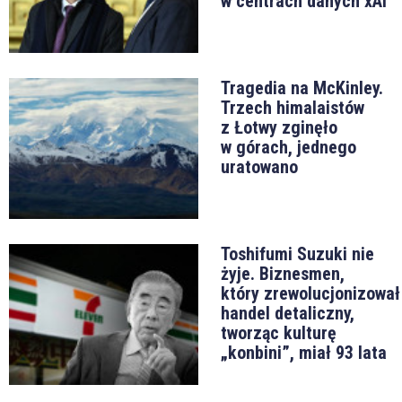
w centrach danych xAI
Tragedia na McKinley.
Trzech himalaistów
z Łotwy zginęło
w górach, jednego
uratowano
Toshifumi Suzuki nie
żyje. Biznesmen,
który zrewolucjonizował
handel detaliczny,
tworząc kulturę
„konbini”, miał 93 lata