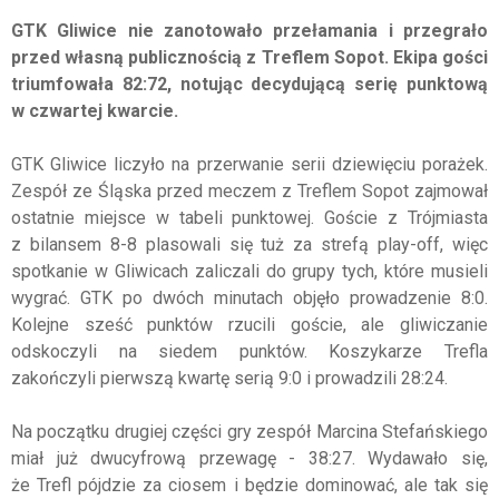
GTK Gliwice nie zanotowało przełamania i przegrało
przed własną publicznością z Treflem Sopot. Ekipa gości
triumfowała 82:72, notując decydującą serię punktową
w czwartej kwarcie.
GTK Gliwice liczyło na przerwanie serii dziewięciu porażek.
Zespół ze Śląska przed meczem z Treflem Sopot zajmował
ostatnie miejsce w tabeli punktowej. Goście z Trójmiasta
z bilansem 8-8 plasowali się tuż za strefą play-off, więc
spotkanie w Gliwicach zaliczali do grupy tych, które musieli
wygrać. GTK po dwóch minutach objęło prowadzenie 8:0.
Kolejne sześć punktów rzucili goście, ale gliwiczanie
odskoczyli na siedem punktów. Koszykarze Trefla
zakończyli pierwszą kwartę serią 9:0 i prowadzili 28:24.
Na początku drugiej części gry zespół Marcina Stefańskiego
miał już dwucyfrową przewagę - 38:27. Wydawało się,
że Trefl pójdzie za ciosem i będzie dominować, ale tak się