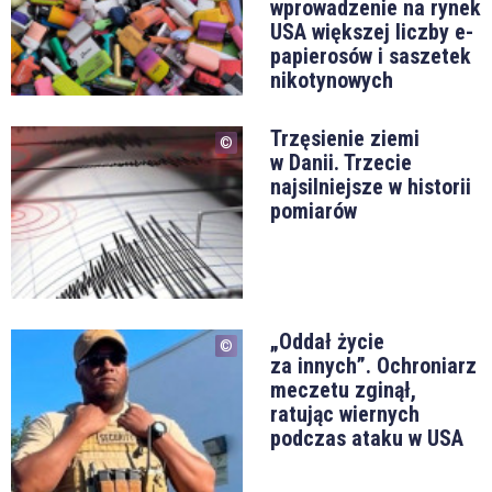
wprowadzenie na rynek
USA większej liczby e-
papierosów i saszetek
nikotynowych
Trzęsienie ziemi
w Danii. Trzecie
najsilniejsze w historii
pomiarów
„Oddał życie
za innych”. Ochroniarz
meczetu zginął,
ratując wiernych
podczas ataku w USA