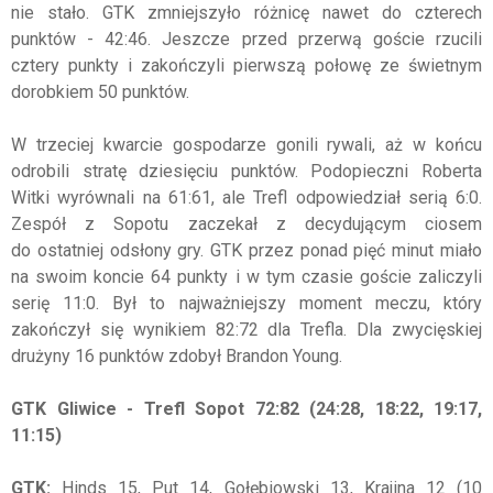
nie stało. GTK zmniejszyło różnicę nawet do czterech
punktów - 42:46. Jeszcze przed przerwą goście rzucili
cztery punkty i zakończyli pierwszą połowę ze świetnym
dorobkiem 50 punktów.
W trzeciej kwarcie gospodarze gonili rywali, aż w końcu
odrobili stratę dziesięciu punktów. Podopieczni Roberta
Witki wyrównali na 61:61, ale Trefl odpowiedział serią 6:0.
Zespół z Sopotu zaczekał z decydującym ciosem
do ostatniej odsłony gry. GTK przez ponad pięć minut miało
na swoim koncie 64 punkty i w tym czasie goście zaliczyli
serię 11:0. Był to najważniejszy moment meczu, który
zakończył się wynikiem 82:72 dla Trefla. Dla zwycięskiej
drużyny 16 punktów zdobył Brandon Young.
GTK Gliwice - Trefl Sopot 72:82 (24:28, 18:22, 19:17,
11:15)
GTK:
Hinds 15, Put 14, Gołębiowski 13, Krajina 12 (10