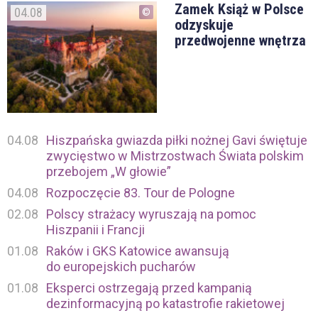
Zamek Książ w Polsce
04.08
odzyskuje
przedwojenne wnętrza
04.08
Hiszpańska gwiazda piłki nożnej Gavi świętuje
zwycięstwo w Mistrzostwach Świata polskim
przebojem „W głowie”
04.08
Rozpoczęcie 83. Tour de Pologne
02.08
Polscy strażacy wyruszają na pomoc
Hiszpanii i Francji
01.08
Raków i GKS Katowice awansują
do europejskich pucharów
01.08
Eksperci ostrzegają przed kampanią
dezinformacyjną po katastrofie rakietowej