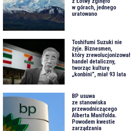
z Łotwy zginęło
w górach, jednego
uratowano
Toshifumi Suzuki nie
żyje. Biznesmen,
który zrewolucjonizował
handel detaliczny,
tworząc kulturę
„konbini”, miał 93 lata
BP usuwa
ze stanowiska
przewodniczącego
Alberta Manifolda.
Powodem kwestie
zarządzania