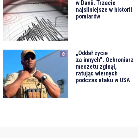
w Danii. Trzecie
najsilniejsze w historii
pomiarów
„Oddał życie
za innych”. Ochroniarz
meczetu zginął,
ratując wiernych
podczas ataku w USA