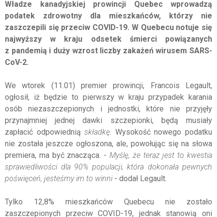
Władze kanadyjskiej prowincji Quebec wprowadzą
podatek zdrowotny dla mieszkańców, którzy nie
zaszczepili się przeciw COVID-19. W Quebecu notuje się
najwyższy w kraju odsetek śmierci powiązanych
z pandemią i duży wzrost liczby zakażeń wirusem SARS-
CoV-2.
We wtorek (11.01) premier prowincji, Francois Legault,
ogłosił, iż będzie to pierwszy w kraju przypadek karania
osób niezaszczepionych i jednostki, które nie przyjęły
przynajmniej jednej dawki szczepionki, będą musiały
zapłacić odpowiednią
składkę
. Wysokość nowego podatku
nie została jeszcze ogłoszona, ale, powołując się na słowa
premiera, ma być znacząca. -
Myślę, że teraz jest to kwestia
sprawiedliwości dla 90% populacji, która dokonała pewnych
poświęceń, jesteśmy im to winni
- dodał Legault.
Tylko 12,8% mieszkańców Quebecu nie zostało
zaszczepionych przeciw COVID-19, jednak stanowią oni