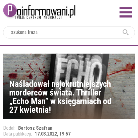
2024
Naśladował najokrutniejszych
morderców świata. Thriller
„Echo Man” w księgarniach od
27 kwietnia!
Dodał:
Bartosz Szafran
Data publikacji:
17.03.2022, 19:57