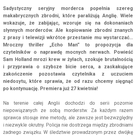
Sadystyczny seryjny morderca popełnia szereg
makabrycznych zbrodni, które paraliżują Anglię. Wiele
wskazuje, że zabijając, wzoruje się na dokonaniach
słynnych morderców. Ale kopiowanie zbrodni znanych
z prasy i telewizji wkrótce przestanie mu wystarczać...
Mroczny thriller „Echo Man” to propozycja dla
czytelników o naprawdę mocnych nerwach. Powieść
Sam Holland mrozi krew w żyłach, szokuje brutalnością
i przyprawia o szybsze bicie serca, a zaskakujące
zakończenie pozostawia czytelnika z uczuciem
niedosytu, które sprawia, że od razu chcemy sięgnąć
po kontynuację.
Premiera
już
27 kwietnia!
Na terenie całej Anglii dochodzi do serii pozornie
niepowiązanych ze sobą morderstw. Za każdym razem
sprawca stosuje inne metody, ale zawsze jest bezwzględny
i niezwykle okrutny. Policja nie dostrzega między zbrodniami
żadnego związku. W śledztwie prowadzonym przez dwójkę