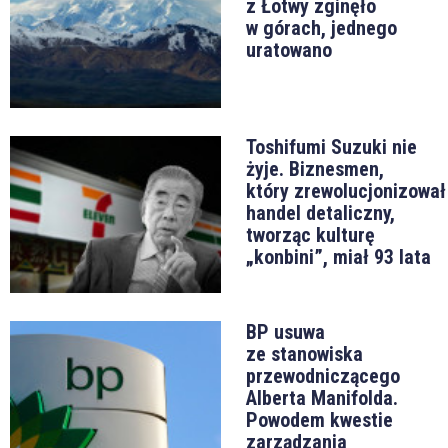
z Łotwy zginęło
w górach, jednego
uratowano
Toshifumi Suzuki nie
żyje. Biznesmen,
który zrewolucjonizował
handel detaliczny,
tworząc kulturę
„konbini”, miał 93 lata
BP usuwa
ze stanowiska
przewodniczącego
Alberta Manifolda.
Powodem kwestie
zarządzania