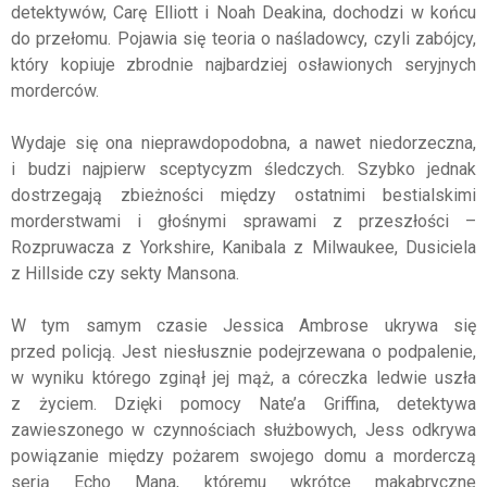
detektywów, Carę Elliott i Noah Deakina, dochodzi w końcu
do przełomu. Pojawia się teoria o naśladowcy, czyli zabójcy,
który kopiuje zbrodnie najbardziej osławionych seryjnych
morderców.
Wydaje się ona nieprawdopodobna, a nawet niedorzeczna,
i budzi najpierw sceptycyzm śledczych. Szybko jednak
dostrzegają zbieżności między ostatnimi bestialskimi
morderstwami i głośnymi sprawami z przeszłości –
Rozpruwacza z Yorkshire, Kanibala z Milwaukee, Dusiciela
z Hillside czy sekty Mansona.
W tym samym czasie Jessica Ambrose ukrywa się
przed policją. Jest niesłusznie podejrzewana o podpalenie,
w wyniku którego zginął jej mąż, a córeczka ledwie uszła
z życiem. Dzięki pomocy Nate’a Griffina, detektywa
zawieszonego w czynnościach służbowych, Jess odkrywa
powiązanie między pożarem swojego domu a morderczą
serią Echo Mana, któremu wkrótce makabryczne