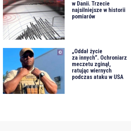
w Danii. Trzecie
najsilniejsze w historii
pomiarów
„Oddał życie
za innych”. Ochroniarz
meczetu zginął,
ratując wiernych
podczas ataku w USA