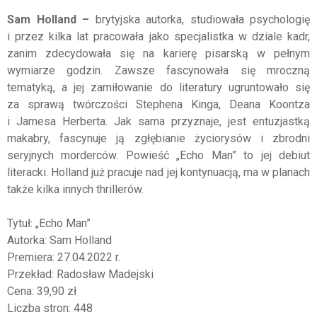
Sam Holland
–
brytyjska autorka, studiowała psychologię
i przez kilka lat pracowała jako specjalistka w dziale kadr,
zanim zdecydowała się na karierę pisarską w pełnym
wymiarze godzin. Zawsze fascynowała się mroczną
tematyką, a jej zamiłowanie do literatury ugruntowało się
za sprawą twórczości Stephena Kinga, Deana Koontza
i Jamesa Herberta. Jak sama przyznaje, jest entuzjastką
makabry, fascynuje ją zgłębianie życiorysów i zbrodni
seryjnych morderców. Powieść „Echo Man” to jej debiut
literacki. Holland już pracuje nad jej kontynuacją, ma w planach
także kilka innych thrillerów.
Tytuł: „Echo Man”
Autorka: Sam Holland
Premiera: 27.04.2022 r.
Przekład: Radosław Madejski
Cena: 39,90 zł
Liczba stron: 448