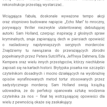
rekonstrukcje przestają wystarczać...
Wciągająca fabuła, doskonale wyważone tempo akcji
oraz stopniowo budowane napięcie. „Echo Man” to mroczny,
porywający thriller niezwykle utalentowanej debiutującej
autorki. Sam Holland, czerpiąc inspirację z głośnych spraw
kryminalnych, snuje zapierającą dech w piersiach opowieść
o naśladowcy najsłynniejszych seryjnych morderców.
Znajdziemy tu nawiązania do przerażających zbrodni
popełnianych przez Petera Sutcliffe’a, Jeffreya Dahmera, Eda
Kempera oraz wielu innych przestępców, którzy niechlubnie
zapisali się na kartach historii. Brytyjska pisarka nie szczędzi
czytelnikom dosadnych i mocno działających na wyobraźnię
opisów wyrafinowanych metod tortur stosowanych przez
sadystycznego mordercę. Sam Holland swoją książką
udowadnia, że do perfekcji opanowała sztukę wodzenia
czytelnika za nos – finał tej wstrząsającej opowieści dla
wielu z pewnością okaże się zaskakujący.