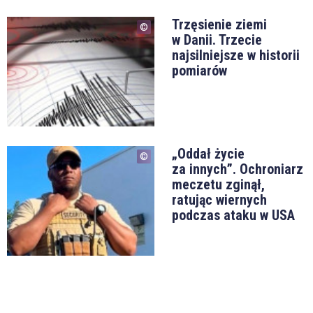
Trzęsienie ziemi
w Danii. Trzecie
najsilniejsze w historii
pomiarów
„Oddał życie
za innych”. Ochroniarz
meczetu zginął,
ratując wiernych
podczas ataku w USA