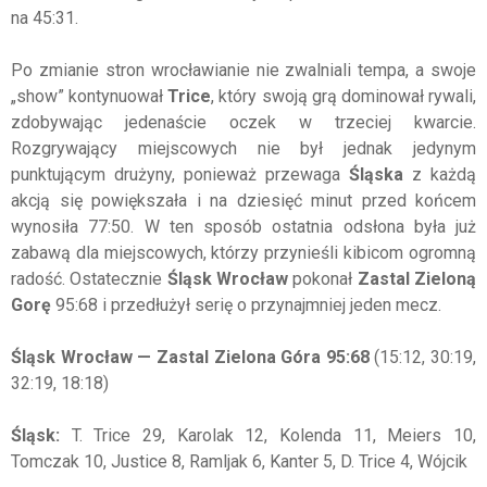
na 45:31.
Po zmianie stron wrocławianie nie zwalniali tempa, a swoje
„show” kontynuował
Trice
, który swoją grą dominował rywali,
zdobywając jedenaście oczek w trzeciej kwarcie.
Rozgrywający miejscowych nie był jednak jedynym
punktującym drużyny, ponieważ przewaga
Śląska
z każdą
akcją się powiększała i na dziesięć minut przed końcem
wynosiła 77:50. W ten sposób ostatnia odsłona była już
zabawą dla miejscowych, którzy przynieśli kibicom ogromną
radość. Ostatecznie
Śląsk Wrocław
pokonał
Zastal Zieloną
Gorę
95:68 i przedłużył serię o przynajmniej jeden mecz.
Śląsk Wrocław — Zastal Zielona Góra 95:68
(15:12, 30:19,
32:19, 18:18)
Śląsk:
T. Trice 29, Karolak 12, Kolenda 11, Meiers 10,
Tomczak 10, Justice 8, Ramljak 6, Kanter 5, D. Trice 4, Wójcik