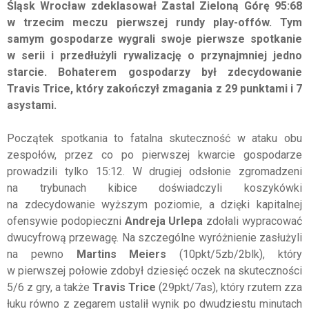
Śląsk Wrocław zdeklasował Zastal Zieloną Górę 95:68
w trzecim meczu pierwszej rundy play-offów. Tym
samym gospodarze wygrali swoje pierwsze spotkanie
w serii i przedłużyli rywalizację o przynajmniej jedno
starcie. Bohaterem gospodarzy był zdecydowanie
Travis Trice, który zakończył zmagania z 29 punktami i 7
asystami.
Początek spotkania to fatalna skuteczność w ataku obu
zespołów, przez co po pierwszej kwarcie gospodarze
prowadzili tylko 15:12. W drugiej odsłonie zgromadzeni
na trybunach kibice doświadczyli koszykówki
na zdecydowanie wyższym poziomie, a dzięki kapitalnej
ofensywie podopieczni
Andreja Urlepa
zdołali wypracować
dwucyfrową przewagę. Na szczególne wyróżnienie zasłużyli
na pewno
Martins Meiers
(10pkt/5zb/2blk), który
w pierwszej połowie zdobył dziesięć oczek na skuteczności
5/6 z gry, a także
Travis Trice
(29pkt/7as), który rzutem zza
łuku równo z zegarem ustalił wynik po dwudziestu minutach