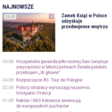
NAJNOWSZE
Zamek Książ w Polsce
04.08
odzyskuje
przedwojenne wnętrza
04.08
Hiszpańska gwiazda piłki nożnej Gavi świętuje
zwycięstwo w Mistrzostwach Świata polskim
przebojem „W głowie”
04.08
Rozpoczęcie 83. Tour de Pologne
02.08
Polscy strażacy wyruszają na pomoc
Hiszpanii i Francji
01.08
Raków i GKS Katowice awansują
do europejskich pucharów