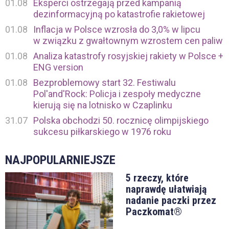
01.08
Eksperci ostrzegają przed kampanią
dezinformacyjną po katastrofie rakietowej
01.08
Inflacja w Polsce wzrosła do 3,0% w lipcu
w związku z gwałtownym wzrostem cen paliw
01.08
Analiza katastrofy rosyjskiej rakiety w Polsce +
ENG version
01.08
Bezproblemowy start 32. Festiwalu
Pol'and'Rock: Policja i zespoły medyczne
kierują się na lotnisko w Czaplinku
31.07
Polska obchodzi 50. rocznicę olimpijskiego
sukcesu piłkarskiego w 1976 roku
NAJPOPULARNIEJSZE
5 rzeczy, które
naprawdę ułatwiają
nadanie paczki przez
Paczkomat®