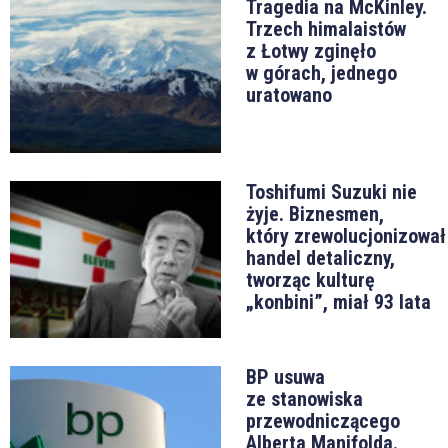
Tragedia na McKinley.
Trzech himalaistów
z Łotwy zginęło
w górach, jednego
uratowano
Toshifumi Suzuki nie
żyje. Biznesmen,
który zrewolucjonizował
handel detaliczny,
tworząc kulturę
„konbini”, miał 93 lata
BP usuwa
ze stanowiska
przewodniczącego
Alberta Manifolda.