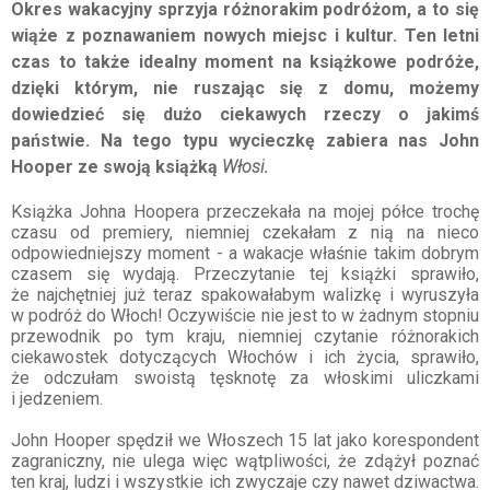
Okres wakacyjny sprzyja różnorakim podróżom, a to się
wiąże z poznawaniem nowych miejsc i kultur. Ten letni
czas to także idealny moment na książkowe podróże,
dzięki którym, nie ruszając się z domu, możemy
dowiedzieć się dużo ciekawych rzeczy o jakimś
państwie. Na tego typu wycieczkę zabiera nas John
Hooper ze swoją książką
Włosi
.
Książka Johna Hoopera przeczekała na mojej półce trochę
czasu od premiery, niemniej czekałam z nią na nieco
odpowiedniejszy moment - a wakacje właśnie takim dobrym
czasem się wydają. Przeczytanie tej książki sprawiło,
że najchętniej już teraz spakowałabym walizkę i wyruszyła
w podróż do Włoch! Oczywiście nie jest to w żadnym stopniu
przewodnik po tym kraju, niemniej czytanie różnorakich
ciekawostek dotyczących Włochów i ich życia, sprawiło,
że odczułam swoistą tęsknotę za włoskimi uliczkami
i jedzeniem.
John Hooper spędził we Włoszech 15 lat jako korespondent
zagraniczny, nie ulega więc wątpliwości, że zdążył poznać
ten kraj, ludzi i wszystkie ich zwyczaje czy nawet dziwactwa.