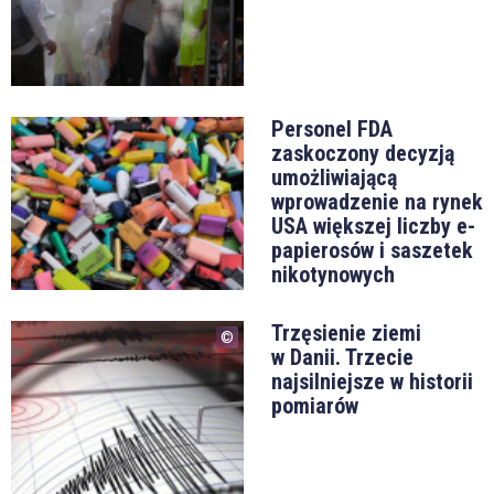
Personel FDA
zaskoczony decyzją
umożliwiającą
wprowadzenie na rynek
USA większej liczby e-
papierosów i saszetek
nikotynowych
Trzęsienie ziemi
w Danii. Trzecie
najsilniejsze w historii
pomiarów