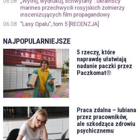
06.08
„Wytnij, wydrukuj, schwytany”: ukraińscy
marines przechwycili rosyjskich żołnierzy
inscenizujących film propagandowy
06.08
"Lasy Opalu", tom 5 [RECENZJA]
NAJPOPULARNIEJSZE
5 rzeczy, które
naprawdę ułatwiają
nadanie paczki przez
Paczkomat®
Praca zdalna – lubiana
przez pracowników,
ale szkodząca zdrowiu
psychicznemu