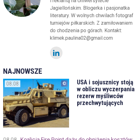
i reklamą na Uniwersytecie
Jagiellońskim. Blogerka i pasjonatka
literatury. W wolnych chwilach fotograf
turniejów piłkarskich. Z zamiłowaniem
do chodzenia po górach. Kontakt:
klimek.paulina02@gmail.com
NAJNOWSZE
USA i sojusznicy stoją
08.08
w obliczu wyczerpania
rezerw myśliwców
przechwytujących
08.08
Koalicja Fire Point dąży do obniżenia kosztów