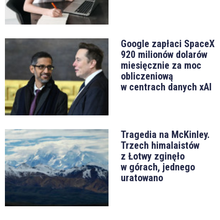
Google zapłaci SpaceX
920 milionów dolarów
miesięcznie za moc
obliczeniową
w centrach danych xAI
Tragedia na McKinley.
Trzech himalaistów
z Łotwy zginęło
w górach, jednego
uratowano