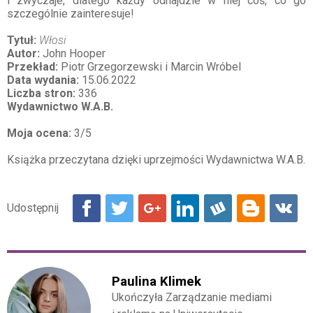
i zwyczaje, dlatego każdy odnajdzie w niej coś, co go
szczególnie zainteresuje!
Tytuł:
Włosi
Autor:
John Hooper
Przekład:
Piotr Grzegorzewski i Marcin Wróbel
Data wydania:
15.06.2022
Liczba stron:
336
Wydawnictwo W.A.B.
Moja ocena:
3/5
Książka przeczytana dzięki uprzejmości Wydawnictwa W.A.B.
Paulina Klimek
Ukończyła Zarządzanie mediami