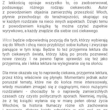
Z lekkością opisuje wszystko to, co zaobserwował,
podsuwając różnego rodzaju ciekawostki. Autor
z powodzeniem objaśnia zamierzchłą przeszłość Włoch,
płynnie przechodząc do teraźniejszości, skupiając się
w każdym rozdziale na nieco innych aspektach. Dzięki temu
z powodzeniem książkę tę można czytać zupełnie
wyrywkowo, a każdy znajdzie dla siebie coś ciekawego.
Włosi
będzie odpowiednią pozycją dla tych, którzy wybierają
się do Włoch i chcą nieco przybliżyć sobie kulturę i zwyczaje
panujące w tym kraju. Będzie to też przyjemna lektura dla
tych ciekawych świata, którzy lubią po prostu poznawać
nowe rzeczy. I na pewno fajnie sprawdzi się też jako
przyjemna, ale i lekka lektura na wylegiwanie się na słońcu.
Dla mnie okazała się to naprawdę ciekawa, przyjemna lektura,
przez którą właściwie się płynęło. Momentami jednak autor
poruszał tematy, które nie do końca mnie interesowały,
wtedy musiałam zmagać się z ciągnącymi, nieco nużącymi
rozdziałami - chociażby te o naprawdę zamierzchłych
czasach czy czysto politycznych sporach. Niemniej, myślę,
że z tej książki wyłania się w miarę pełen obraz życia
Włochów, ta historia tłumaczy różne ich zachowania