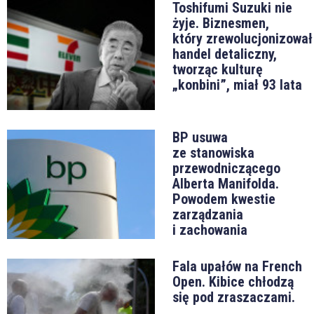
Toshifumi Suzuki nie
żyje. Biznesmen,
który zrewolucjonizował
handel detaliczny,
tworząc kulturę
„konbini”, miał 93 lata
BP usuwa
ze stanowiska
przewodniczącego
Alberta Manifolda.
Powodem kwestie
zarządzania
i zachowania
Fala upałów na French
Open. Kibice chłodzą
się pod zraszaczami.