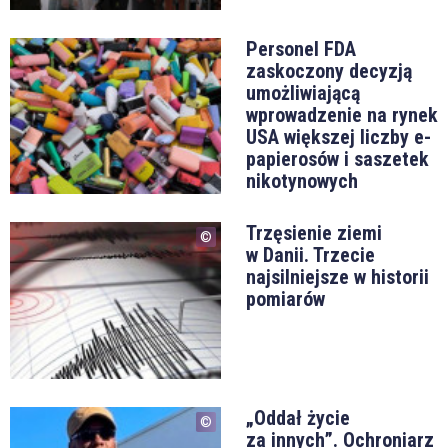
Personel FDA
zaskoczony decyzją
umożliwiającą
wprowadzenie na rynek
USA większej liczby e-
papierosów i saszetek
nikotynowych
Trzęsienie ziemi
w Danii. Trzecie
najsilniejsze w historii
pomiarów
„Oddał życie
za innych”. Ochroniarz