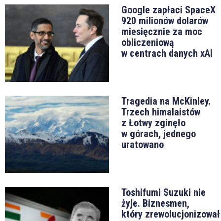
Google zapłaci SpaceX
920 milionów dolarów
miesięcznie za moc
obliczeniową
w centrach danych xAI
Tragedia na McKinley.
Trzech himalaistów
z Łotwy zginęło
w górach, jednego
uratowano
Toshifumi Suzuki nie
żyje. Biznesmen,
który zrewolucjonizował