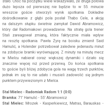
stało. Choć na początku wiele wskazywało, że druga połowa
dużo lepsza od pierwszej nie będzie to w 55. minucie
wreszcie goście otworzyli wynik spotkania. Dokładne
dośrodkowanie z głębi pola posłał Thabo Cele, a akcję
na dalszym słupku świetnie zamykał Dawid Abramowicz,
który dał Radomiakowi prowadzenie. Na stratę gola trener
Stali zareagował zmianą, która faktycznie miała wpływ
na resztę spotkania. Pawła Żyrę na boisku zmienił Said
Hamulić, a Holender potrzebował zaledwie jedenastu minut
na zdobycie bramki wyrównującej. Z minuty na minutę mecz
w Mielcu nabierał coraz większej dynamiki i działo się
znacznie więcej niż przed przerwą. Do końca spotkania
to goście byli bliżej zdobycia gola na wagę trzech punktów,
jednak im się to nie udało i musieli zadowolić się jednym
punktem przywiezionym z Mielca.
Stal Mielec - Radomiak Radom 1:1 (0:0)
Bramka:
71' Hamulić - 55' Abramowicz
Stal Mielec:
Mrozek - Kasperkiewicz, Matras, Barauskas -