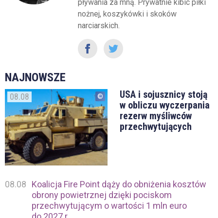
pływania za mną. Prywatnie kibic piłki
nożnej, koszykówki i skoków
narciarskich.
NAJNOWSZE
USA i sojusznicy stoją
08.08
w obliczu wyczerpania
rezerw myśliwców
przechwytujących
08.08
Koalicja Fire Point dąży do obniżenia kosztów
obrony powietrznej dzięki pociskom
przechwytującym o wartości 1 mln euro
do 2027 r.