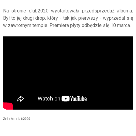
Na stronie club2020 wystartowała przedsprzedaż albumu.
Był to jej drugi drop, który - tak jak pierwszy - wyprzedał się
w zawrotnym tempie. Premiera płyty odbędzie się 10 marca.
Źródło: club2020