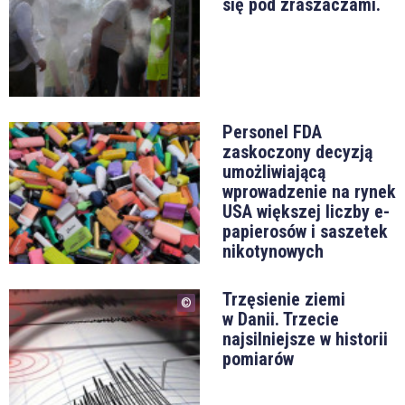
się pod zraszaczami.
Personel FDA
zaskoczony decyzją
umożliwiającą
wprowadzenie na rynek
USA większej liczby e-
papierosów i saszetek
nikotynowych
Trzęsienie ziemi
w Danii. Trzecie
najsilniejsze w historii
pomiarów