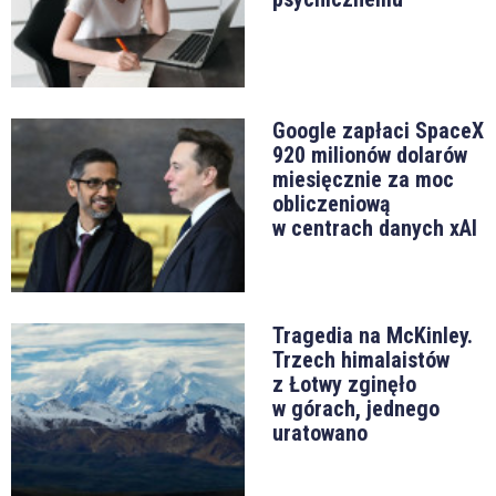
Google zapłaci SpaceX
920 milionów dolarów
miesięcznie za moc
obliczeniową
w centrach danych xAI
Tragedia na McKinley.
Trzech himalaistów
z Łotwy zginęło
w górach, jednego
uratowano