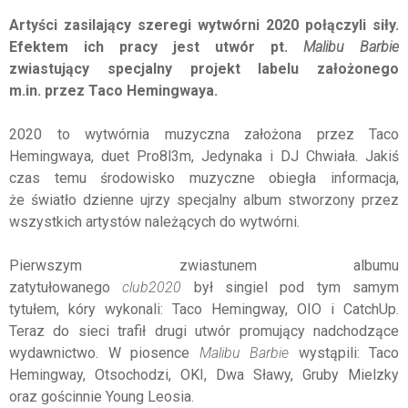
Artyści zasilający szeregi wytwórni 2020 połączyli siły.
Efektem ich pracy jest utwór pt.
Malibu Barbie
zwiastujący specjalny projekt labelu założonego
m.in. przez Taco Hemingwaya.
2020 to wytwórnia muzyczna założona przez Taco
Hemingwaya, duet Pro8l3m, Jedynaka i DJ Chwiała. Jakiś
czas temu środowisko muzyczne obiegła informacja,
że światło dzienne ujrzy specjalny album stworzony przez
wszystkich artystów należących do wytwórni.
Pierwszym zwiastunem albumu
zatytułowanego
club2020
był singiel pod tym samym
tytułem, kóry wykonali: Taco Hemingway, OIO i CatchUp.
Teraz do sieci trafił drugi utwór promujący nadchodzące
wydawnictwo. W piosence
Malibu Barbie
wystąpili: Taco
Hemingway, Otsochodzi, OKI, Dwa Sławy, Gruby Mielzky
oraz gościnnie Young Leosia.