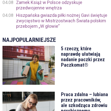
04.08
Zamek Książ w Polsce odzyskuje
przedwojenne wnętrza
04.08
Hiszpańska gwiazda piłki nożnej Gavi świętuje
zwycięstwo w Mistrzostwach Świata polskim
przebojem „W głowie”
NAJPOPULARNIEJSZE
5 rzeczy, które
naprawdę ułatwiają
nadanie paczki przez
Paczkomat®
Praca zdalna – lubiana
przez pracowników,
ale szkodząca zdrowiu
psychicznemu