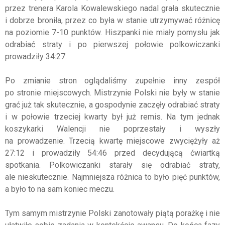
przez trenera Karola Kowalewskiego nadal grała skutecznie
i dobrze broniła, przez co była w stanie utrzymywać różnicę
na poziomie 7-10 punktów. Hiszpanki nie miały pomysłu jak
odrabiać straty i po pierwszej połowie polkowiczanki
prowadziły 34:27.
Po zmianie stron oglądaliśmy zupełnie inny zespół
po stronie miejscowych. Mistrzynie Polski nie były w stanie
grać już tak skutecznie, a gospodynie zaczęły odrabiać straty
i w połowie trzeciej kwarty był już remis. Na tym jednak
koszykarki Walencji nie poprzestały i wyszły
na prowadzenie. Trzecią kwartę miejscowe zwyciężyły aż
27:12 i prowadziły 54:46 przed decydującą ćwiartką
spotkania. Polkowiczanki starały się odrabiać straty,
ale nieskutecznie. Najmniejsza różnica to było pięć punktów,
a było to na sam koniec meczu.
Tym samym mistrzynie Polski zanotowały piątą porażkę i nie