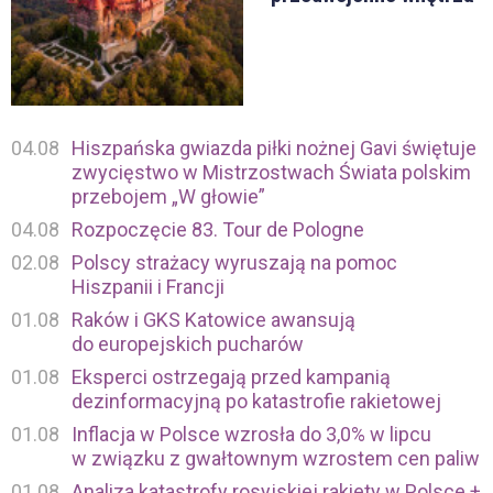
04.08
Hiszpańska gwiazda piłki nożnej Gavi świętuje
zwycięstwo w Mistrzostwach Świata polskim
przebojem „W głowie”
04.08
Rozpoczęcie 83. Tour de Pologne
02.08
Polscy strażacy wyruszają na pomoc
Hiszpanii i Francji
01.08
Raków i GKS Katowice awansują
do europejskich pucharów
01.08
Eksperci ostrzegają przed kampanią
dezinformacyjną po katastrofie rakietowej
01.08
Inflacja w Polsce wzrosła do 3,0% w lipcu
w związku z gwałtownym wzrostem cen paliw
01.08
Analiza katastrofy rosyjskiej rakiety w Polsce +