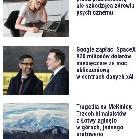
ale szkodząca zdrowiu
psychicznemu
Google zapłaci SpaceX
920 milionów dolarów
miesięcznie za moc
obliczeniową
w centrach danych xAI
Tragedia na McKinley.
Trzech himalaistów
z Łotwy zginęło
w górach, jednego
uratowano