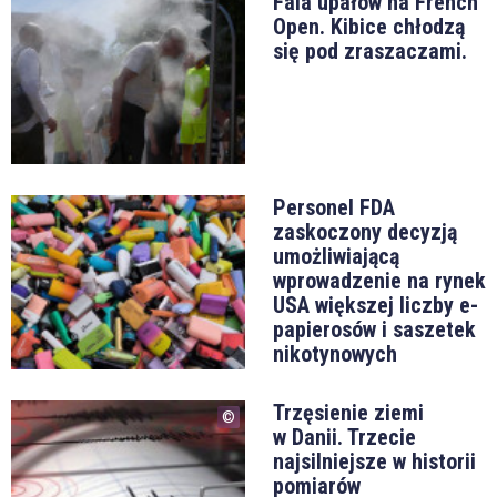
Fala upałów na French
Open. Kibice chłodzą
się pod zraszaczami.
Personel FDA
zaskoczony decyzją
umożliwiającą
wprowadzenie na rynek
USA większej liczby e-
papierosów i saszetek
nikotynowych
Trzęsienie ziemi
w Danii. Trzecie
najsilniejsze w historii
pomiarów