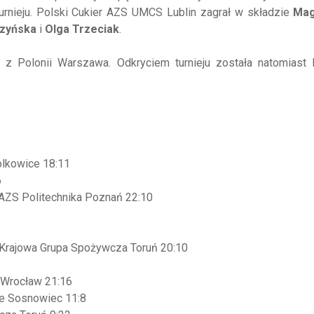
urnieju. Polski Cukier AZS UMCS Lublin zagrał w składzie
Mag
czyńska
i
Olga Trzeciak
.
z Polonii Warszawa. Odkryciem turnieju została natomiast K
lkowice 18:11
6
AZS Politechnika Poznań 22:10
 Krajowa Grupa Spożywcza Toruń 20:10
 Wrocław 21:16
ie Sosnowiec 11:8