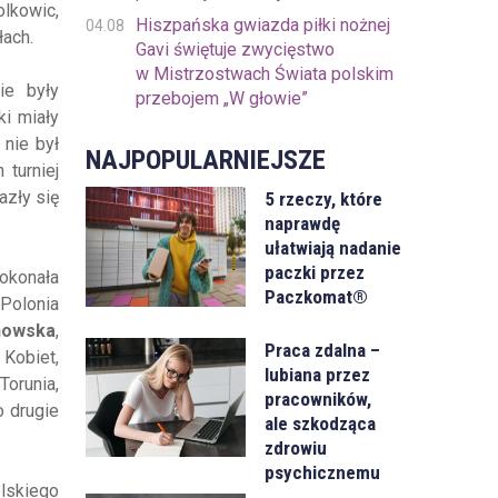
lkowic,
Hiszpańska gwiazda piłki nożnej
04.08
łach.
Gavi świętuje zwycięstwo
w Mistrzostwach Świata polskim
ie były
przebojem „W głowie”
i miały
 nie był
NAJPOPULARNIEJSZE
 turniej
azły się
5 rzeczy, które
naprawdę
ułatwiają nadanie
paczki przez
pokonała
Paczkomat®
 Polonia
nowska
,
Praca zdalna –
 Kobiet,
lubiana przez
Torunia,
pracowników,
o drugie
ale szkodząca
zdrowiu
psychicznemu
elskiego