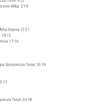
cza Toruń 9:22
orzów Wlkp. 21:9
rka Gdynia 12:21
 18:13
zków 17:16
upa Spożywcza Toruń 16:19
3:17
ywcza Toruń 20:18