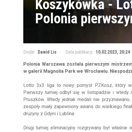
Koszykówka - Lot
Polonia pierwsz
Dodał:
Dawid Lis
Data publikacji:
10.02.2023, 20:24
Polonia Warszawa została pierwszym mistrzem 
w galerii Magnolia Park we Wrocławiu. Niespodz
Lotto 3x3 liga to nowy pomysł PZKosz, który w
Pierwszy turniej odbył się w listopadzie i wtedy
Pruszków. Wtedy jednak medali nie przyznawano, je
zespoły miały zapewniony awans do wielkiego fin
drużyny z Gdyni i Lublina.
Drugi turniej eliminacyjny rozgrywany był właśnie 