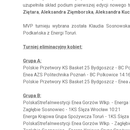
uzupełniła skład podium pierwszej edycji nowego t
Ziętara
,
Aleksandra Zięmborska
,
Aleksandra Ku
MVP turnieju wybrana została Klaudia Sosnowska 
Podkańska z Energi Toruń.
Turniej eliminacyjny kobiet:
Grupa A:
Polskie Przetwory KS Basket 25 Bydgoszcz - BC Po
Enea AZS Politechnika Poznań - BC Polkowice 14:1
Polskie Przetwory KS Basket 25 Bydgoszcz - Enea 
Grupa B:
PolskaStrefaInwestycji Enea Gorzów Wlkp. - Energa
Zagłębie Sosnowiec - 1KS Ślęza Wrocław 10:21
Energa Krajowa Grupa Spożywcza Toruń - 1KS Ślęza
PolskaStrefaInwestycji Enea Gorzów Wlkp. - Zagłęb