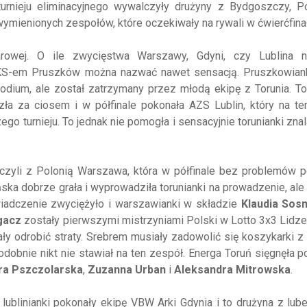
rnieju eliminacyjnego wywalczyły drużyny z Bydgoszczy, Po
 wymienionych zespołów, które oczekiwały na rywali w ćwierćfina
owej. O ile zwycięstwa Warszawy, Gdyni, czy Lublina n
MKS-em Pruszków można nazwać nawet sensacją. Pruszkowiank
odium, ale został zatrzymany przez młodą ekipę z Torunia. To
a za ciosem i w półfinale pokonała AZS Lublin, który na ten
 turnieju. To jednak nie pomogła i sensacyjnie torunianki znal
 czyli z Polonią Warszawa, która w półfinale bez problemów 
ska dobrze grała i wyprowadziła torunianki na prowadzenie, ale
wiadczenie zwyciężyło i warszawianki w składzie
Klaudia Sos
gacz
zostały pierwszymi mistrzyniami Polski w Lotto 3x3 Lidze
 odrobić straty. Srebrem musiały zadowolić się koszykarki z 
dobnie nikt nie stawiał na ten zespół. Energa Toruń sięgnęła p
ra Pszczolarska
,
Zuzanna Urban
i
Aleksandra Mitrowska
.
blinianki pokonały ekipę VBW Arki Gdynia i to drużyna z lub