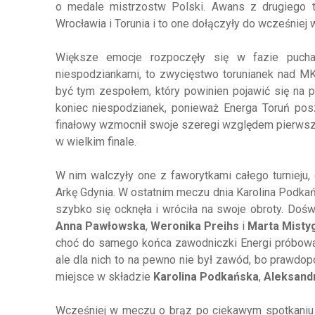
o medale mistrzostw Polski. Awans z drugiego tu
Wrocławia i Torunia i to one dołączyły do wcześniej
Większe emocje rozpoczęły się w fazie puchar
niespodziankami, to zwycięstwo torunianek nad 
być tym zespołem, który powinien pojawić się na p
koniec niespodzianek, ponieważ Energa Toruń poszł
finałowy wzmocnił swoje szeregi względem pierwszego
w wielkim finale.
W nim walczyły one z faworytkami całego turnieju,
Arkę Gdynia. W ostatnim meczu dnia Karolina Podkań
szybko się ocknęła i wróciła na swoje obroty. Doś
Anna Pawłowska
,
Weronika Preihs
i
Marta Misty
choć do samego końca zawodniczki Energi próbowały
ale dla nich to na pewno nie był zawód, bo prawdopo
miejsce w składzie
Karolina Podkańska
,
Aleksand
Wcześniej w meczu o brąz po ciekawym spotkaniu lu