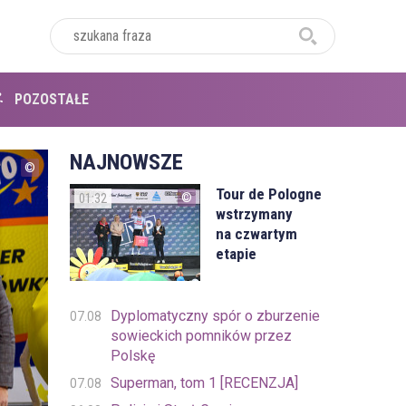
POZOSTAŁE
NAJNOWSZE
Tour de Pologne
01:32
wstrzymany
na czwartym
etapie
Dyplomatyczny spór o zburzenie
07.08
sowieckich pomników przez
Polskę
Superman, tom 1 [RECENZJA]
07.08