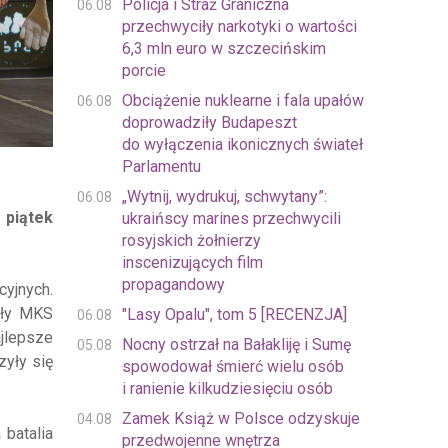
Policja i Straż Graniczna
06.08
przechwyciły narkotyki o wartości
6,3 mln euro w szczecińskim
porcie
Obciążenie nuklearne i fala upałów
06.08
doprowadziły Budapeszt
do wyłączenia ikonicznych świateł
Parlamentu
„Wytnij, wydrukuj, schwytany”:
06.08
 piątek
ukraińscy marines przechwycili
rosyjskich żołnierzy
inscenizujących film
propagandowy
yjnych.
ały MKS
"Lasy Opalu", tom 5 [RECENZJA]
06.08
ajlepsze
Nocny ostrzał na Bałakliję i Sumę
05.08
yły się
spowodował śmierć wielu osób
i ranienie kilkudziesięciu osób
Zamek Książ w Polsce odzyskuje
04.08
 batalia
przedwojenne wnętrza