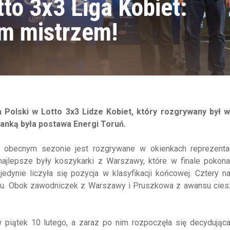
to 3x3 Liga Kobiet:
ym mistrzem!
Polski w Lotto 3x3 Lidze Kobiet, który rozgrywany był w
ianką była postawa Energi Toruń.
 obecnym sezonie jest rozgrywane w okienkach reprezentac
 najlepsze były koszykarki z Warszawy, które w finale pokon
dynie liczyła się pozycja w klasyfikacji końcowej. Cztery n
ału. Obok zawodniczek z Warszawy i Pruszkowa z awansu ciesz
w piątek 10 lutego, a zaraz po nim rozpoczęła się decydująca