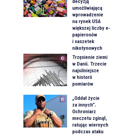
decyzją
umożliwiającą
wprowadzenie
na rynek USA
większej liczby e-
papierosów
i saszetek
nikotynowych
Trzęsienie ziemi
w Danii. Trzecie
najsilniejsze
w historii
pomiarów
„Oddał życie
za innych”.
Ochroniarz
meczetu zginął,
ratując wiernych
podczas ataku