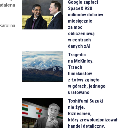
Google zapłaci
dalena
SpaceX 920
milionów dolarów
miesięcznie
arolina
za moc
obliczeniową
w centrach
danych xAI
Tragedia
na McKinley.
Trzech
himalaistów
z Łotwy zginęło
w górach, jednego
uratowano
Toshifumi Suzuki
nie żyje.
Biznesmen,
który zrewolucjonizował
handel detaliczny,