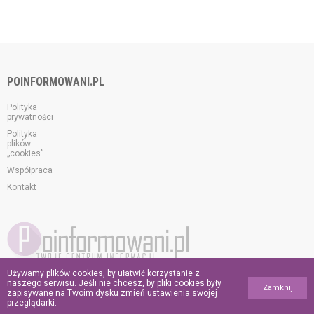
POINFORMOWANI.PL
Polityka
prywatności
Polityka
plików
„cookies”
Współpraca
Kontakt
Używamy plików cookies, by ułatwić korzystanie z
© 2026 poinformowani.pl.
naszego serwisu. Jeśli nie chcesz, by pliki cookies były
Zamknij
Wszelkie prawa zastrzeżone.
zapisywane na Twoim dysku zmień ustawienia swojej
przeglądarki.