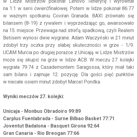
w Lidze Mistrzów pokonał Lenovo Teneryfę i wyrównał
na 1:1 w serii ćwierćfinałowej. Potem w lidze pokonał 86:77
w ważnym spotkaniu Coviran Granada. BAXI zrównało się
bilansem (8-19) z rywalem i wyprzedzając go, awansowało
na 15. miejsce. Przewaga nad strefą spadkową, czyli Realem
Betisem wynosi dwie wygrane. Adam Waczyński w 21 minut
zdobył trzy oczka przy słabej skuteczności w grze - 1/9.
UCAM Murcia po drugiej porażce z Unicają w Lidze Mistrzów
może się skupić na grze w lidze ACB. W meczu 27. kolejki
wygrała 79:74 z Casademontem Saragossa, który miał taki
sam bilans i zajmuje 12. pozycję. Dla gości pięć punktów
w niecałe osiem minut zdobył Marcel Ponitka.
Wyniki meczów 27. kolejki:
Unicaja - Monbus Obradoiro 99:89
Carplus Fuenlabrada - Surne Bilbao Basket 77:71
Joventut Badalona - Basquet Girona 92:64
Gran Canaria - Rio Breogan 77:66