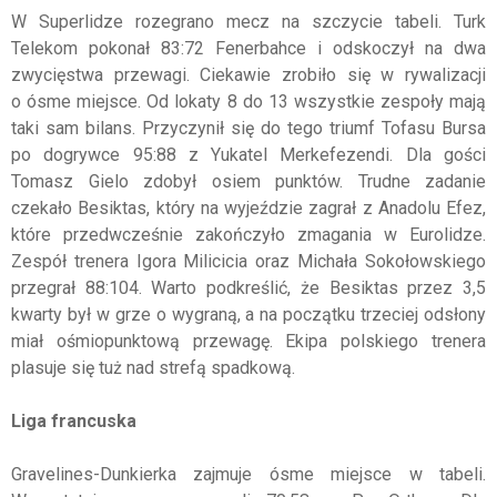
W Superlidze rozegrano mecz na szczycie tabeli. Turk
Telekom pokonał 83:72 Fenerbahce i odskoczył na dwa
zwycięstwa przewagi. Ciekawie zrobiło się w rywalizacji
o ósme miejsce. Od lokaty 8 do 13 wszystkie zespoły mają
taki sam bilans. Przyczynił się do tego triumf Tofasu Bursa
po dogrywce 95:88 z Yukatel Merkefezendi. Dla gości
Tomasz Gielo zdobył osiem punktów. Trudne zadanie
czekało Besiktas, który na wyjeździe zagrał z Anadolu Efez,
które przedwcześnie zakończyło zmagania w Eurolidze.
Zespół trenera Igora Milicicia oraz Michała Sokołowskiego
przegrał 88:104. Warto podkreślić, że Besiktas przez 3,5
kwarty był w grze o wygraną, a na początku trzeciej odsłony
miał ośmiopunktową przewagę. Ekipa polskiego trenera
plasuje się tuż nad strefą spadkową.
Liga francuska
Gravelines-Dunkierka zajmuje ósme miejsce w tabeli.