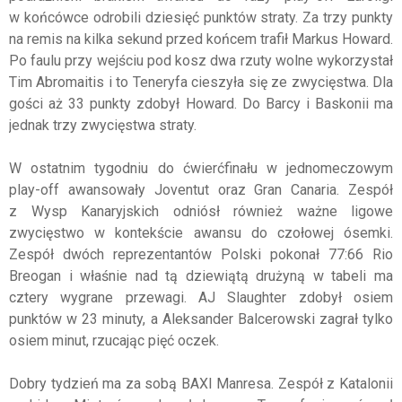
w końcówce odrobili dziesięć punktów straty. Za trzy punkty
na remis na kilka sekund przed końcem trafił Markus Howard.
Po faulu przy wejściu pod kosz dwa rzuty wolne wykorzystał
Tim Abromaitis i to Teneryfa cieszyła się ze zwycięstwa. Dla
gości aż 33 punkty zdobył Howard. Do Barcy i Baskonii ma
jednak trzy zwycięstwa straty.
W ostatnim tygodniu do ćwierćfinału w jednomeczowym
play-off awansowały Joventut oraz Gran Canaria. Zespół
z Wysp Kanaryjskich odniósł również ważne ligowe
zwycięstwo w kontekście awansu do czołowej ósemki.
Zespół dwóch reprezentantów Polski pokonał 77:66 Rio
Breogan i właśnie nad tą dziewiątą drużyną w tabeli ma
cztery wygrane przewagi. AJ Slaughter zdobył osiem
punktów w 23 minuty, a Aleksander Balcerowski zagrał tylko
osiem minut, rzucając pięć oczek.
Dobry tydzień ma za sobą BAXI Manresa. Zespół z Katalonii