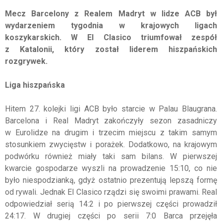
Mecz Barcelony z Realem Madryt w lidze ACB był
wydarzeniem tygodnia w krajowych ligach
koszykarskich. W El Clasico triumfował zespół
z Katalonii, który został liderem hiszpańskich
rozgrywek.
Liga hiszpańska
Hitem 27. kolejki ligi ACB było starcie w Palau Blaugrana.
Barcelona i Real Madryt zakończyły sezon zasadniczy
w Eurolidze na drugim i trzecim miejscu z takim samym
stosunkiem zwycięstw i porażek. Dodatkowo, na krajowym
podwórku również miały taki sam bilans. W pierwszej
kwarcie gospodarze wyszli na prowadzenie 15:10, co nie
było niespodzianką, gdyż ostatnio prezentują lepszą formę
od rywali. Jednak El Clasico rządzi się swoimi prawami. Real
odpowiedział serią 14:2 i po pierwszej części prowadził
24:17. W drugiej części po serii 7:0 Barca przejęła