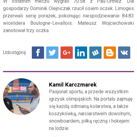
W ostatnim meczu wygrali 70:58 z Pau-Orthez. Dla
gospodarzy Dominik Olejniczak rzucił osiem oczek. Limoges
przerwali serię porażek, pokonując niespodziewanie 84:83
wicelidera Boulogne-Levallois. Mateusz Wojciechowski
zanotował trzy oczka.
Kamil Karczmarek
Pasjonat sportu, a przede wszystkim
igrzysk olimpijskich. Na portalu zajmuję
się każdą odmianą kolarstwa, a także
koszykówką, narciarstwem dowolnym,
snowboardem, piłką ręczną i hokejem
na lodzie.