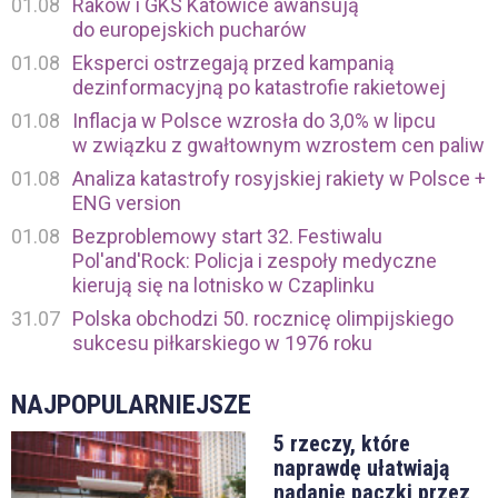
01.08
Raków i GKS Katowice awansują
do europejskich pucharów
01.08
Eksperci ostrzegają przed kampanią
dezinformacyjną po katastrofie rakietowej
01.08
Inflacja w Polsce wzrosła do 3,0% w lipcu
w związku z gwałtownym wzrostem cen paliw
01.08
Analiza katastrofy rosyjskiej rakiety w Polsce +
ENG version
01.08
Bezproblemowy start 32. Festiwalu
Pol'and'Rock: Policja i zespoły medyczne
kierują się na lotnisko w Czaplinku
31.07
Polska obchodzi 50. rocznicę olimpijskiego
sukcesu piłkarskiego w 1976 roku
NAJPOPULARNIEJSZE
5 rzeczy, które
naprawdę ułatwiają
nadanie paczki przez