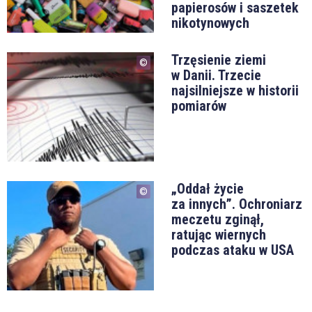
papierosów i saszetek
nikotynowych
Trzęsienie ziemi
w Danii. Trzecie
najsilniejsze w historii
pomiarów
„Oddał życie
za innych”. Ochroniarz
meczetu zginął,
ratując wiernych
podczas ataku w USA