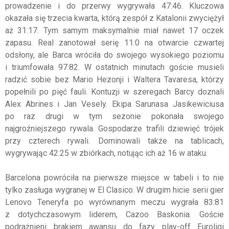
prowadzenie i do przerwy wygrywała 47:46. Kluczowa
okazała się trzecia kwarta, którą zespół z Katalonii zwyciężył
aż 31:17. Tym samym maksymalnie miał nawet 17 oczek
zapasu. Real zanotował serię 11:0 na otwarcie czwartej
odsłony, ale Barca wróciła do swojego wysokiego poziomu
i triumfowała 97:82. W ostatnich minutach goście musieli
radzić sobie bez Mario Hezonji i Waltera Tavaresa, którzy
popełnili po pięć fauli. Kontuzji w szeregach Barcy doznali
Alex Abrines i Jan Vesely. Ekipa Sarunasa Jasikewiciusa
po raz drugi w tym sezonie pokonała swojego
najgroźniejszego rywala. Gospodarze trafili dziewięć trójek
przy czterech rywali. Dominowali także na tablicach,
wygrywając 42:25 w zbiórkach, notując ich aż 16 w ataku.
Barcelona powróciła na pierwsze miejsce w tabeli i to nie
tylko zasługa wygranej w El Clasico. W drugim hicie serii gier
Lenovo Teneryfa po wyrównanym meczu wygrała 83:81
z dotychczasowym liderem, Cazoo Baskonia. Goście
podrażnieni brakiem awansu do fazy play-off Euroligi