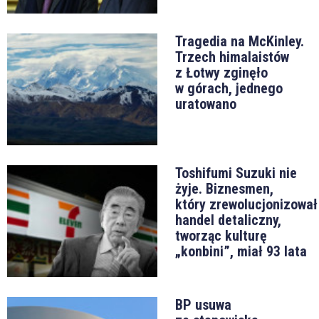
Tragedia na McKinley.
Trzech himalaistów
z Łotwy zginęło
w górach, jednego
uratowano
Toshifumi Suzuki nie
żyje. Biznesmen,
który zrewolucjonizował
handel detaliczny,
tworząc kulturę
„konbini”, miał 93 lata
BP usuwa