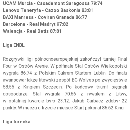
UCAM Murcia - Casademont Saragossa 79:74
Lenovo Teneryfa - Cazoo Baskonia 83:81
BAXI Manresa - Coviran Granada 86:77
Barcelona - Real Madryt 97:82
Walencja - Real Betis 87:81
Liga ENBL
Rozgrywki ligi północnoeuropejskiej zakończył turniej Final
Four w Ostrów Arenie. W półfinale Stal Ostrów Wielkopolski
wygrała 86:74 z Polskim Cukrem Startem Lublin. Do finału
awansował także litewski zespół BC Wolves po zwycięstwie
58:55 z Kingiem Szczecin. Po końcowy triumf sięgnęli
gospodarze. Stal wygrała 70:66 z rywalem z Litwy,
w ostatniej kwarcie było 23:12. Jakub Garbacz zdobył 22
punkty. W meczu o trzecie miejsce Start pokonał 86:62 King.
Liga turecka