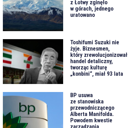
z Łotwy zginęło
w górach, jednego
uratowano
Toshifumi Suzuki nie
żyje. Biznesmen,
który zrewolucjonizował
handel detaliczny,
tworząc kulturę
„konbini”, miał 93 lata
BP usuwa
ze stanowiska
przewodniczącego
Alberta Manifolda.
Powodem kwestie
zarządzania