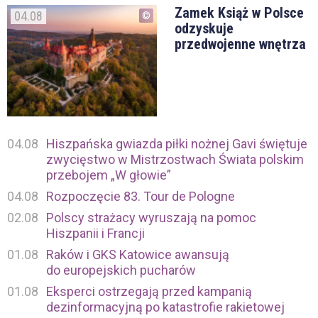
Zamek Książ w Polsce
04.08
odzyskuje
przedwojenne wnętrza
04.08
Hiszpańska gwiazda piłki nożnej Gavi świętuje
zwycięstwo w Mistrzostwach Świata polskim
przebojem „W głowie”
04.08
Rozpoczęcie 83. Tour de Pologne
02.08
Polscy strażacy wyruszają na pomoc
Hiszpanii i Francji
01.08
Raków i GKS Katowice awansują
do europejskich pucharów
01.08
Eksperci ostrzegają przed kampanią
dezinformacyjną po katastrofie rakietowej