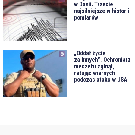
w Danii. Trzecie
najsilniejsze w historii
pomiarów
„Oddał życie
za innych”. Ochroniarz
meczetu zginął,
ratując wiernych
podczas ataku w USA