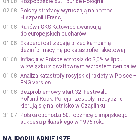
04.08
Rozpoczęcie 83. Tour de Pologne
02.08
Polscy strażacy wyruszają na pomoc
Hiszpanii i Francji
01.08
Raków i GKS Katowice awansują
do europejskich pucharów
01.08
Eksperci ostrzegają przed kampanią
dezinformacyjną po katastrofie rakietowej
01.08
Inflacja w Polsce wzrosła do 3,0% w lipcu
w związku z gwałtownym wzrostem cen paliw
01.08
Analiza katastrofy rosyjskiej rakiety w Polsce +
ENG version
01.08
Bezproblemowy start 32. Festiwalu
Pol'and'Rock: Policja i zespoły medyczne
kierują się na lotnisko w Czaplinku
31.07
Polska obchodzi 50. rocznicę olimpijskiego
sukcesu piłkarskiego w 1976 roku
NAJPOPULARNIEJSZE