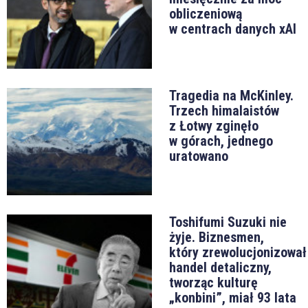
obliczeniową
w centrach danych xAI
Tragedia na McKinley.
Trzech himalaistów
z Łotwy zginęło
w górach, jednego
uratowano
Toshifumi Suzuki nie
żyje. Biznesmen,
który zrewolucjonizował
handel detaliczny,
tworząc kulturę
„konbini”, miał 93 lata