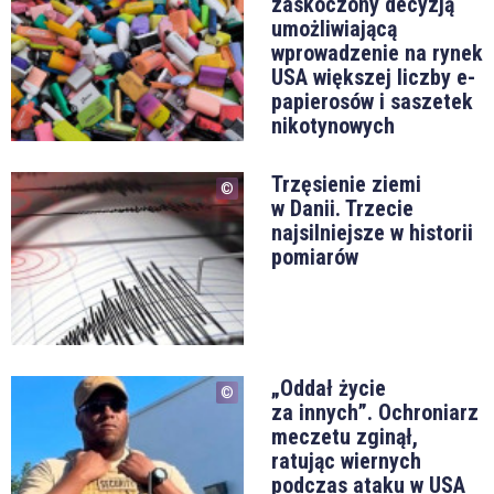
zaskoczony decyzją
umożliwiającą
wprowadzenie na rynek
USA większej liczby e-
papierosów i saszetek
nikotynowych
Trzęsienie ziemi
w Danii. Trzecie
najsilniejsze w historii
pomiarów
„Oddał życie
za innych”. Ochroniarz
meczetu zginął,
ratując wiernych
podczas ataku w USA