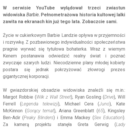
W serwisie YouTube wylądował trzeci zwiastun
widowiska
Barbie
. Pełnometrażowa historia kultowej lalki
zawita na ekranach kin już tego lata. Zobaczcie sami.
Życie w cukierkowym Barbie Landzie opływa w przyjemności
i rozrywkę. Z pozbawionego indywidualności społeczeństwa
pragnie wyrwać się tytułowa bohaterka. Wraz z wiernym
Kenem postanawia odwiedzić realny świat i poznać
zwyczaje szarych ludzi. Niecodzienne plany młodej kobiety
postara się jednak pokrzyżować złowrogi prezes
gigantycznej korporacji.
W gwiazdorskiej obsadzie widowiska znaleźli się m.in.:
Margot Robbie (
Wilk z Wall Street
), Ryan Gosling (
Drive
), Will
Ferrell (
Legenda
telewizji
), Michael Cera (
Juno
), Kate
McKinnon (
Gorący
temat
), Ariana Greenblatt (
65
), Kingsley
Ben-Adir (
Peaky Blinders
) i Emma Mackey (
Sex
Education
).
Za kamerą projektu stanęła Greta Gerwig (
Lady