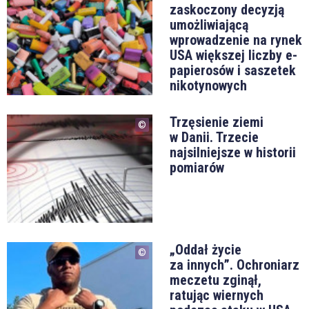
zaskoczony decyzją
umożliwiającą
wprowadzenie na rynek
USA większej liczby e-
papierosów i saszetek
nikotynowych
Trzęsienie ziemi
w Danii. Trzecie
najsilniejsze w historii
pomiarów
„Oddał życie
za innych”. Ochroniarz
meczetu zginął,
ratując wiernych