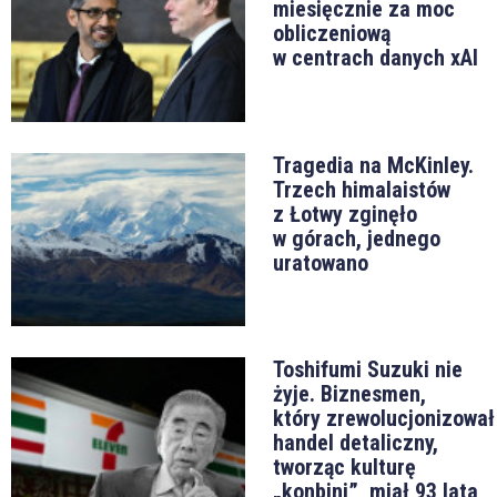
miesięcznie za moc
obliczeniową
w centrach danych xAI
Tragedia na McKinley.
Trzech himalaistów
z Łotwy zginęło
w górach, jednego
uratowano
Toshifumi Suzuki nie
żyje. Biznesmen,
który zrewolucjonizował
handel detaliczny,
tworząc kulturę
„konbini”, miał 93 lata