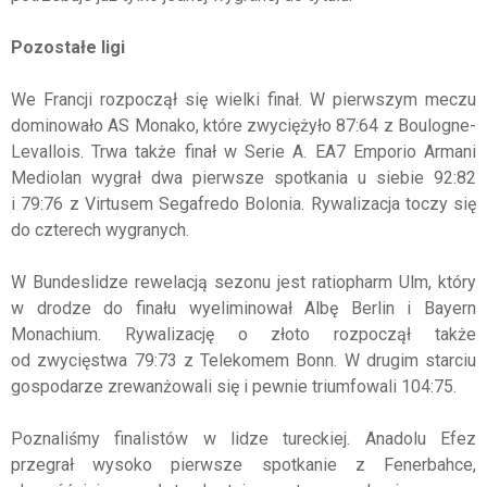
Pozostałe ligi
We Francji rozpoczął się wielki finał. W pierwszym meczu
dominowało AS Monako, które zwyciężyło 87:64 z Boulogne-
Levallois. Trwa także finał w Serie A. EA7 Emporio Armani
Mediolan wygrał dwa pierwsze spotkania u siebie 92:82
i 79:76 z Virtusem Segafredo Bolonia. Rywalizacja toczy się
do czterech wygranych.
W Bundeslidze rewelacją sezonu jest ratiopharm Ulm, który
w drodze do finału wyeliminował Albę Berlin i Bayern
Monachium. Rywalizację o złoto rozpoczął także
od zwycięstwa 79:73 z Telekomem Bonn. W drugim starciu
gospodarze zrewanżowali się i pewnie triumfowali 104:75.
Poznaliśmy finalistów w lidze tureckiej. Anadolu Efez
przegrał wysoko pierwsze spotkanie z Fenerbahce,