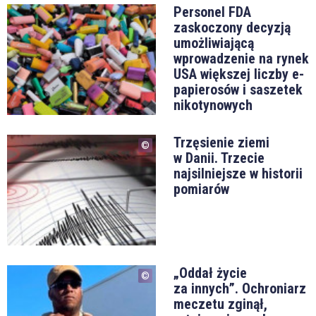
Personel FDA
zaskoczony decyzją
umożliwiającą
wprowadzenie na rynek
USA większej liczby e-
papierosów i saszetek
nikotynowych
Trzęsienie ziemi
w Danii. Trzecie
najsilniejsze w historii
pomiarów
„Oddał życie
za innych”. Ochroniarz
meczetu zginął,