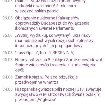
06.08
Policja i Straż Graniczna przechwyciły
narkotyki o wartości 6,3 mln euro
w szczecińskim porcie
06.08
Obciążenie nuklearne i fala upałów
doprowadziły Budapeszt do wyłączenia
ikonicznych świateł Parlamentu
06.08
„Wytnij, wydrukuj, schwytany”: ukraińscy
marines przechwycili rosyjskich żołnierzy
inscenizujących film propagandowy
06.08
"Lasy Opalu", tom 5 [RECENZJA]
05.08
Nocny ostrzał na Bałakliję i Sumę spowodował
śmierć wielu osób i ranienie kilkudziesięciu
osób
04.08
Zamek Książ w Polsce odzyskuje
przedwojenne wnętrza
04.08
Hiszpańska gwiazda piłki nożnej Gavi świętuje
zwycięstwo w Mistrzostwach Świata polskim
przebojem „W głowie”