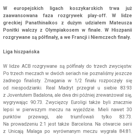
W europejskich ligach koszykarskich trwa już
zaawansowana faza rozgrywek play-off. W lidze
greckiej Panathinaikos z dużym udziałem Mateusza
Ponitki walczy z Olympiakosem w finale. W Hiszpanii
rozgrywane są półfinały, a we Francji i Niemczech finały.
Liga hiszpańska
W lidze ACB rozgrywane są półfinały do trzech zwycięstw.
Po trzech meczach w dwóch seriach nie poznaliśmy jeszcze
żadnego finalisty. Zmagania w 1/2 finału rozpoczęły się
od niespodzianki. Real Madryt przegrał u siebie 83:93
z Joventutem Badalona, ale dwa dni później zrewanżował się,
wygrywając 90:73. Zwycięzcy Euroligi także byli znacznie
lepsi w pierwszym meczu na wyjeździe. Mieli nawet 30
punktów przewagi, ale triumfowali tylko 83:73.
Na prowadzeniu 2:1 jest także Barcelona. Na otwarcie serii
z Unicają Malaga po wyrównanym meczu wygrała 84:81.