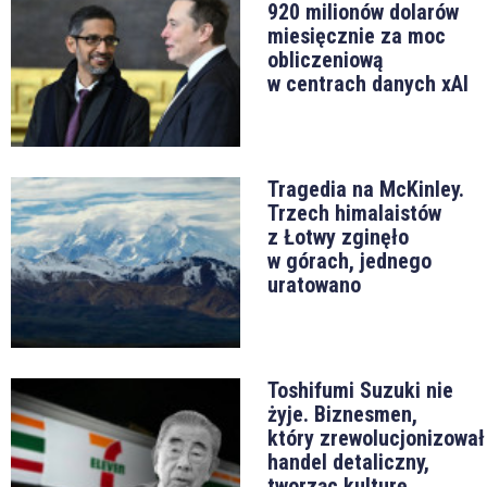
920 milionów dolarów
miesięcznie za moc
obliczeniową
w centrach danych xAI
Tragedia na McKinley.
Trzech himalaistów
z Łotwy zginęło
w górach, jednego
uratowano
Toshifumi Suzuki nie
żyje. Biznesmen,
który zrewolucjonizował
handel detaliczny,
tworząc kulturę