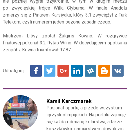
ale później wygrał trzykrotnie, w tym w drugim meczu
po zwycięskiej trójce Willa Clyburna. W finale Anadolu
zmierzy się z Pinarem Karsiyaka, który 3:1 zwyciężył z Turk
Telekom, czyli numerem jeden sezonu zasadniczego.
Mistrzem Litwy został Żalgiris Kowno. W rozgrywce
finałowej pokonał 3:2 Rytas Wilno. W decydującym spotkaniu
zespół z Kowna triumfował 97:87.
Kamil Karczmarek
Pasjonat sportu, a przede wszystkim
igrzysk olimpijskich. Na portalu zajmuję
się każdą odmianą kolarstwa, a także
koszykówką, narciarstwem dowolnym,