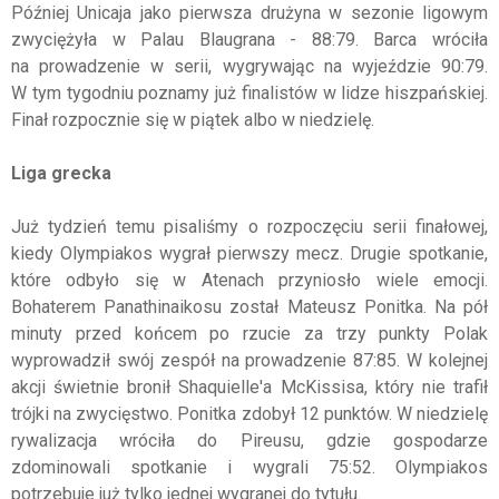
Później Unicaja jako pierwsza drużyna w sezonie ligowym
zwyciężyła w Palau Blaugrana - 88:79. Barca wróciła
na prowadzenie w serii, wygrywając na wyjeździe 90:79.
W tym tygodniu poznamy już finalistów w lidze hiszpańskiej.
Finał rozpocznie się w piątek albo w niedzielę.
Liga grecka
Już tydzień temu pisaliśmy o rozpoczęciu serii finałowej,
kiedy Olympiakos wygrał pierwszy mecz. Drugie spotkanie,
które odbyło się w Atenach przyniosło wiele emocji.
Bohaterem Panathinaikosu został Mateusz Ponitka. Na pół
minuty przed końcem po rzucie za trzy punkty Polak
wyprowadził swój zespół na prowadzenie 87:85. W kolejnej
akcji świetnie bronił Shaquielle'a McKissisa, który nie trafił
trójki na zwycięstwo. Ponitka zdobył 12 punktów. W niedzielę
rywalizacja wróciła do Pireusu, gdzie gospodarze
zdominowali spotkanie i wygrali 75:52. Olympiakos
potrzebuje już tylko jednej wygranej do tytułu.