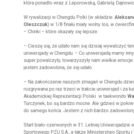
która ponadto wraz z Leporowską, Gabrielą Dajnowicz
W rywalizacji w Chengdu Polki (w składzie:
Aleksand
Oleszczuk
) w 1/8 finału miały wolny los, w ćwierćfi
– Chinki – które okazały się lepsze.
– Cieszę się, że udało nam się dzisiaj wywalczyć t
uniwersjady w Chengdu. – Co uniwersjadę mamy inny s
super powalczyły, towarzyszyły nam wielkie emocje. T
jestem zadowolona, że się udało.
– Na zakończenie naszych zmagań w Chengdu dziewcz
rozgrywana po raz trzeci w trakcie uniwersjad i za 
Akademickiej Reprezentacji Polski w taekwondo
Wa
Turczynek, bo są bardzo mocne. Ale gdzieś w połow
do samego końca. Jestem z nich bardzo zadowolony
Start biało-czerwonych w 31. Letniej Uniwersjadzi
Sportowego PZU S.A., a także Ministerstwo Sportu i T