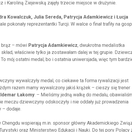
 i Karoliną Ziejewską zajęły trzecie miejsce w drużynie.
ra Kowalczuk, Julia Sereda, Patrycja Adamkiewicz i Łucja
nale pokonały reprezentantki Turcji. W walce o finał trafiły na gos
en brąz – mówi
Patrycja Adamkiewicz
, dwukrotna medalistka
kład, właściwie tylko ja zostawałam dalej w tej grupie. Dziewc
o mój ostatni medal, bo i ostatnia uniwersjada, więc tym bardzi
yny wywalczyły medal, co ciekawe ta forma rywalizacji jest
każdym razem mamy wywalczony jakiś krążek – cieszy się trener
ldemar
Łakomy
. – Mieliśmy jedną walkę do medalu, obawialiśm
ie meczu dziewczyny odskoczyły i nie oddały już prowadzenia
 – dodaje.
e w Chengdu wspierają m.in. sponsor główny Akademickiego Zwią
urystyki oraz Ministerstwo Edukacji i Nauki. Do tej pory Polacy 