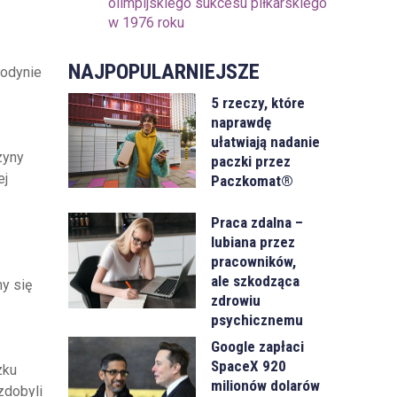
olimpijskiego sukcesu piłkarskiego
w 1976 roku
NAJPOPULARNIEJSZE
podynie
5 rzeczy, które
naprawdę
ułatwiają nadanie
zyny
paczki przez
ej
Paczkomat®
Praca zdalna –
lubiana przez
pracowników,
ale szkodząca
y się
zdrowiu
psychicznemu
Google zapłaci
SpaceX 920
zku
milionów dolarów
zdobyli