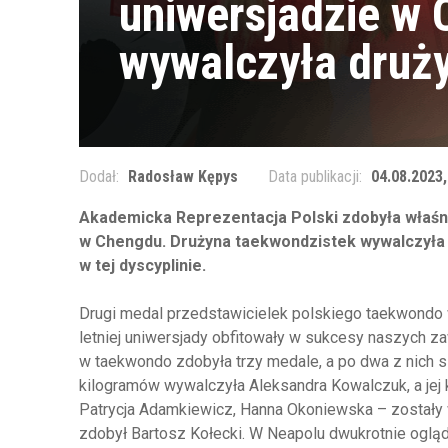
uniwersjadzie w 
wywalczyła druż
Dodał:
Radosław Kępys
Data publikacji:
04.08.2023,
Akademicka Reprezentacja Polski zdobyła właśn
w Chengdu. Drużyna taekwondzistek wywalczyła 
w tej dyscyplinie.
Drugi medal przedstawicielek polskiego taekwondo 
letniej uniwersjady obfitowały w sukcesy naszych z
w taekwondo zdobyła trzy medale, a po dwa z nich s
kilogramów wywalczyła Aleksandra Kowalczuk, a jej
Patrycja Adamkiewicz, Hanna Okoniewska – zostały 
zdobył Bartosz Kołecki. W Neapolu dwukrotnie ogląd