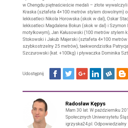
w Chengdu piętnaścieście medali – złote wywalczyli
Kraska (sztafeta 4×100 metrów stylem dowolnym) or
lekkoatleci Nikola Horowska (skok w dal), Oskar Stac
lekkoatleci Magdalena Bokun (skok w dal) i Szymon 
motylkowym), Jan Kałusowski (100 metrów stylem kl
Stokowski i Jakub Majerski (sztafeta 4×100 metrów 
szybkostrzelny 25 metrów), taekwondzistka Patrycja
Szczurowski (kat. +100kg) i pływaczka Dominika Sz
Radosław Kępys
Mam 30 lat. W październiku 20
Społecznych Uniwersytetu Śląs
igrzyska24.pl. Odpowiedzialny 