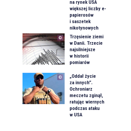
na rynek USA
większej liczby e-
papierosów
i saszetek
nikotynowych
Trzęsienie ziemi
w Danii. Trzecie
najsilniejsze
w historii
pomiarów
„Oddał życie
za innych”.
Ochroniarz
meczetu zginął,
ratując wiernych
podczas ataku
w USA