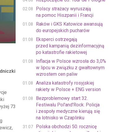
04.08
Polscy strażacy wyruszają
02.08
na pomoc Hiszpanii i Francji
Raków i GKS Katowice awansują
01.08
do europejskich pucharów
Eksperci ostrzegają
01.08
przed kampanią dezinformacyjną
po katastrofie rakietowej
Inflacja w Polsce wzrosła do 3,0%
01.08
w lipcu w związku z gwałtownym
dniczki
wzrostem cen paliw
Analiza katastrofy rosyjskiej
01.08
rakiety w Polsce + ENG version
cje
Bezproblemowy start 32.
01.08
ki
Festiwalu Pol'and'Rock: Policja
wyżej 73
i zespoły medyczne kierują się
na lotnisko w Czaplinku
g
Polska obchodzi 50. rocznicę
31.07
ewicz,