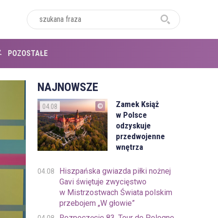
POZOSTAŁE
NAJNOWSZE
Zamek Książ
04.08
w Polsce
odzyskuje
przedwojenne
wnętrza
Hiszpańska gwiazda piłki nożnej
04.08
Gavi świętuje zwycięstwo
w Mistrzostwach Świata polskim
przebojem „W głowie”
Rozpoczęcie 83. Tour de Pologne