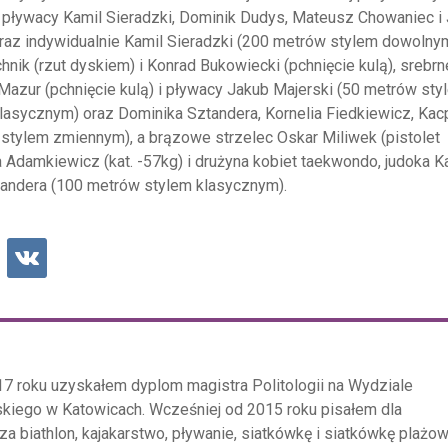
 pływacy Kamil Sieradzki, Dominik Dudys, Mateusz Chowaniec i
az indywidualnie Kamil Sieradzki (200 metrów stylem dowolnym
hnik (rzut dyskiem) i Konrad Bukowiecki (pchnięcie kulą), srebrn
Mazur (pchnięcie kulą) i pływacy Jakub Majerski (50 metrów sty
asycznym) oraz Dominika Sztandera, Kornelia Fiedkiewicz, Kac
stylem zmiennym), a brązowe strzelec Oskar Miliwek (pistolet
 Adamkiewicz (kat. -57kg) i drużyna kobiet taekwondo, judoka K
tandera (100 metrów stylem klasycznym).
17 roku uzyskałem dyplom magistra Politologii na Wydziale
kiego w Katowicach. Wcześniej od 2015 roku pisałem dla
za biathlon, kajakarstwo, pływanie, siatkówkę i siatkówkę plażow