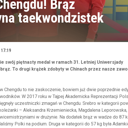
Chengdu! Brąz
yna taekwondzistek
 17:19
ie sw
ó
j piętnasty medal w ramach 31. Letniej Uniwersjady
brąz. To drugi krążek zdobyty w Chinach przez nasze zawo
w Chengdu to nie zaskoczenie, bowiem już dwie poprzednie edy
awodników. W 2017 roku w Tajpej Akademicka Reprezentacji Pols
ięgnęły uczestniczki zmagań w Chengdu. Srebro w kategorii po
 koleżanki – Aleksandra Krzemieniecka, Magdalena Leporowska,
wicemistrzyniami w drużynie. Na dodatek brąz w wadze do 87 k
aliśmy Polki na podium. Druga w kategorii do 57 kg była Adamki