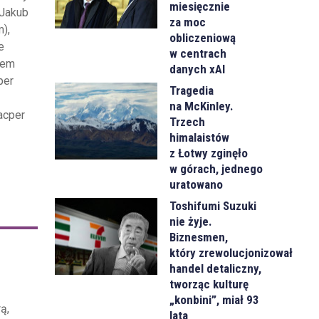
miesięcznie
 Jakub
za moc
),
obliczeniową
e
w centrach
lem
danych xAI
per
Tragedia
na McKinley.
acper
Trzech
himalaistów
z Łotwy zginęło
w górach, jednego
uratowano
Toshifumi Suzuki
nie żyje.
Biznesmen,
który zrewolucjonizował
handel detaliczny,
tworząc kulturę
„konbini”, miał 93
ą,
lata