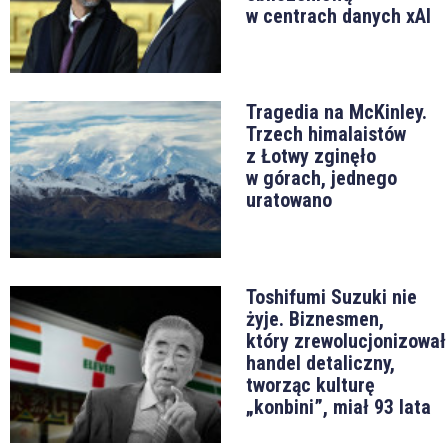
w centrach danych xAI
Tragedia na McKinley.
Trzech himalaistów
z Łotwy zginęło
w górach, jednego
uratowano
Toshifumi Suzuki nie
żyje. Biznesmen,
który zrewolucjonizował
handel detaliczny,
tworząc kulturę
„konbini”, miał 93 lata