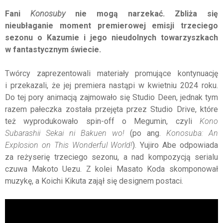
Fani
Konosuby
nie mogą narzekać. Zbliża się
nieubłaganie moment premierowej emisji trzeciego
sezonu o Kazumie i jego nieudolnych towarzyszkach
w fantastycznym świecie.
Twórcy zaprezentowali materiały promujące kontynuację
i przekazali, że jej premiera nastąpi w kwietniu 2024 roku.
Do tej pory animacją zajmowało się Studio Deen, jednak tym
razem pałeczka została przejęta przez Studio Drive, które
też wyprodukowało spin-off o Megumin, czyli
Kono
Subarashii Sekai ni Bakuen wo!
(po ang.
Konosuba: An
Explosion on This Wonderful World!
). Yujiro Abe odpowiada
za reżyserię trzeciego sezonu, a nad kompozycją serialu
czuwa Makoto Uezu. Z kolei Masato Koda skomponował
muzykę, a Koichi Kikuta zajął się designem postaci.