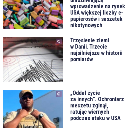
wprowadzenie na rynek
USA większej liczby e-
papierosów i saszetek
nikotynowych
Trzęsienie ziemi
w Danii. Trzecie
najsilniejsze w historii
pomiarów
„Oddał życie
za innych”. Ochroniarz
meczetu zginął,
ratując wiernych
podczas ataku w USA