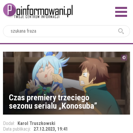
2024
Czas premiery trzeciego
sezonu serialu „Konosuba”
Dodał:
Karol Truszkowski
Data publikacji:
27.12.2023, 19:41