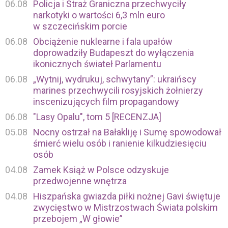
06.08
Policja i Straż Graniczna przechwyciły
narkotyki o wartości 6,3 mln euro
w szczecińskim porcie
06.08
Obciążenie nuklearne i fala upałów
doprowadziły Budapeszt do wyłączenia
ikonicznych świateł Parlamentu
06.08
„Wytnij, wydrukuj, schwytany”: ukraińscy
marines przechwycili rosyjskich żołnierzy
inscenizujących film propagandowy
06.08
"Lasy Opalu", tom 5 [RECENZJA]
05.08
Nocny ostrzał na Bałakliję i Sumę spowodował
śmierć wielu osób i ranienie kilkudziesięciu
osób
04.08
Zamek Książ w Polsce odzyskuje
przedwojenne wnętrza
04.08
Hiszpańska gwiazda piłki nożnej Gavi świętuje
zwycięstwo w Mistrzostwach Świata polskim
przebojem „W głowie”