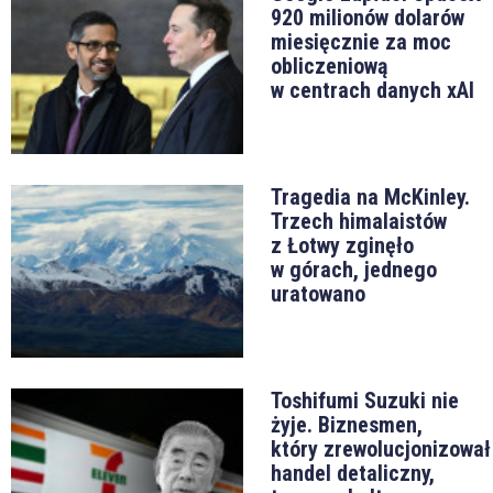
920 milionów dolarów
miesięcznie za moc
obliczeniową
w centrach danych xAI
Tragedia na McKinley.
Trzech himalaistów
z Łotwy zginęło
w górach, jednego
uratowano
Toshifumi Suzuki nie
żyje. Biznesmen,
który zrewolucjonizował
handel detaliczny,