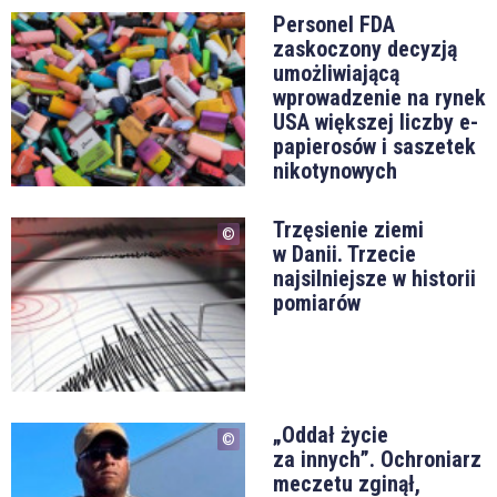
Personel FDA
zaskoczony decyzją
umożliwiającą
wprowadzenie na rynek
USA większej liczby e-
papierosów i saszetek
nikotynowych
Trzęsienie ziemi
w Danii. Trzecie
najsilniejsze w historii
pomiarów
„Oddał życie
za innych”. Ochroniarz
meczetu zginął,