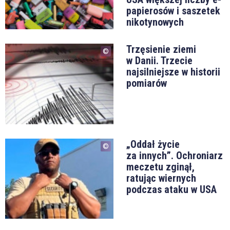
papierosów i saszetek
nikotynowych
Trzęsienie ziemi
w Danii. Trzecie
najsilniejsze w historii
pomiarów
„Oddał życie
za innych”. Ochroniarz
meczetu zginął,
ratując wiernych
podczas ataku w USA