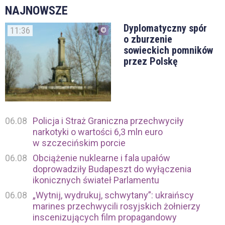
NAJNOWSZE
Dyplomatyczny spór
11:36
o zburzenie
sowieckich pomników
przez Polskę
06.08
Policja i Straż Graniczna przechwyciły
narkotyki o wartości 6,3 mln euro
w szczecińskim porcie
06.08
Obciążenie nuklearne i fala upałów
doprowadziły Budapeszt do wyłączenia
ikonicznych świateł Parlamentu
06.08
„Wytnij, wydrukuj, schwytany”: ukraińscy
marines przechwycili rosyjskich żołnierzy
inscenizujących film propagandowy