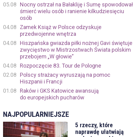
05.08
Nocny ostrzał na Bałakliję i Sumę spowodował
śmierć wielu osób i ranienie kilkudziesięciu
osób
04.08
Zamek Książ w Polsce odzyskuje
przedwojenne wnętrza
04.08
Hiszpańska gwiazda piłki nożnej Gavi świętuje
zwycięstwo w Mistrzostwach Świata polskim
przebojem „W głowie”
04.08
Rozpoczęcie 83. Tour de Pologne
02.08
Polscy strażacy wyruszają na pomoc
Hiszpanii i Francji
01.08
Raków i GKS Katowice awansują
do europejskich pucharów
NAJPOPULARNIEJSZE
5 rzeczy, które
naprawdę ułatwiają