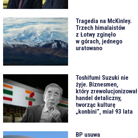
Tragedia na McKinley.
Trzech himalaistów
z Łotwy zginęło
w górach, jednego
uratowano
Toshifumi Suzuki nie
żyje. Biznesmen,
który zrewolucjonizował
handel detaliczny,
tworząc kulturę
„konbini”, miał 93 lata
BP usuwa