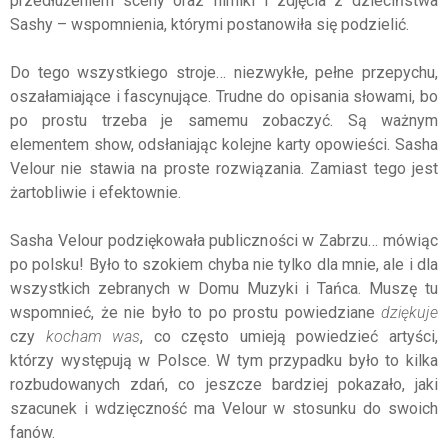
przedłużeniem sceny oraz filmiki i zdjęcia z dzieciństwa
Sashy – wspomnienia, którymi postanowiła się podzielić.
Do tego wszystkiego stroje… niezwykłe, pełne przepychu,
oszałamiające i fascynujące. Trudne do opisania słowami, bo
po prostu trzeba je samemu zobaczyć. Są ważnym
elementem show, odsłaniając kolejne karty opowieści. Sasha
Velour nie stawia na proste rozwiązania. Zamiast tego jest
żartobliwie i efektownie.
Sasha Velour podziękowała publiczności w Zabrzu… mówiąc
po polsku! Było to szokiem chyba nie tylko dla mnie, ale i dla
wszystkich zebranych w Domu Muzyki i Tańca. Muszę tu
wspomnieć, że nie było to po prostu powiedziane
dziękuje
czy
kocham was
, co często umieją powiedzieć artyści,
którzy występują w Polsce. W tym przypadku było to kilka
rozbudowanych zdań, co jeszcze bardziej pokazało, jaki
szacunek i wdzięczność ma Velour w stosunku do swoich
fanów.