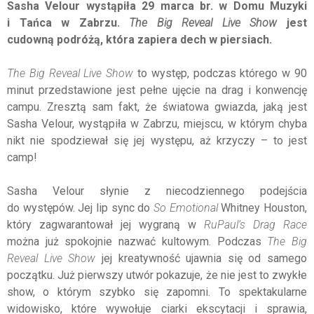
Sasha Velour wystąpiła 29 marca br. w Domu Muzyki
i Tańca w Zabrzu.
The Big Reveal Live Show
jest
cudowną podróżą, która zapiera dech w piersiach.
The Big Reveal Live Show
to występ, podczas którego w 90
minut przedstawione jest pełne ujęcie na drag i konwencję
campu. Zresztą sam fakt, że światowa gwiazda, jaką jest
Sasha Velour, wystąpiła w Zabrzu, miejscu, w którym chyba
nikt nie spodziewał się jej występu, aż krzyczy – to jest
camp!
Sasha Velour słynie z niecodziennego podejścia
do występów. Jej lip sync do
So Emotional
Whitney Houston,
który zagwarantował jej wygraną w
RuPaul’s Drag Race
można już spokojnie nazwać kultowym. Podczas
The Big
Reveal Live Show
jej kreatywność ujawnia się od samego
początku. Już pierwszy utwór pokazuje, że nie jest to zwykłe
show, o którym szybko się zapomni. To spektakularne
widowisko, które wywołuje ciarki ekscytacji i sprawia,