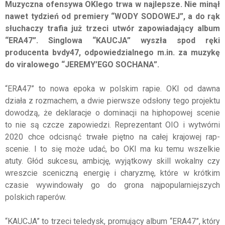
Muzyczna ofensywa OKIego trwa w najlepsze. Nie minął
nawet tydzień od premiery “WODY SODOWEJ”, a do rąk
słuchaczy trafia już trzeci utwór zapowiadający album
“ERA47”. Singlowa “KAUCJA” wyszła spod ręki
producenta bvdy47, odpowiedzialnego m.in. za muzykę
do viralowego “JEREMY’EGO SOCHANA”.
“ERA47” to nowa epoka w polskim rapie. OKI od dawna
działa z rozmachem, a dwie pierwsze odsłony tego projektu
dowodzą, że deklaracje o dominacji na hiphopowej scenie
to nie są czcze zapowiedzi. Reprezentant OIO i wytwórni
2020 chce odcisnąć trwałe piętno na całej krajowej rap-
scenie. I to się może udać, bo OKI ma ku temu wszelkie
atuty. Głód sukcesu, ambicję, wyjątkowy skill wokalny czy
wreszcie sceniczną energię i charyzmę, które w krótkim
czasie wywindowały go do grona najpopularniejszych
polskich raperów.
“KAUCJA” to trzeci teledysk, promujący album “ERA47”, który