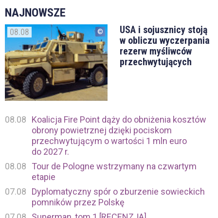
NAJNOWSZE
USA i sojusznicy stoją
08.08
w obliczu wyczerpania
rezerw myśliwców
przechwytujących
08.08
Koalicja Fire Point dąży do obniżenia kosztów
obrony powietrznej dzięki pociskom
przechwytującym o wartości 1 mln euro
do 2027 r.
08.08
Tour de Pologne wstrzymany na czwartym
etapie
07.08
Dyplomatyczny spór o zburzenie sowieckich
pomników przez Polskę
07.08
Superman, tom 1 [RECENZJA]