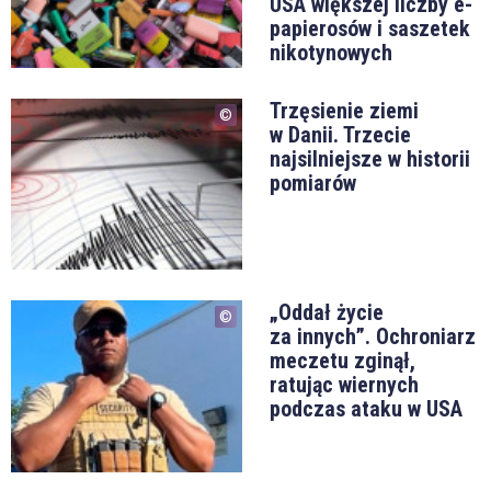
USA większej liczby e-
papierosów i saszetek
nikotynowych
Trzęsienie ziemi
w Danii. Trzecie
najsilniejsze w historii
pomiarów
„Oddał życie
za innych”. Ochroniarz
meczetu zginął,
ratując wiernych
podczas ataku w USA