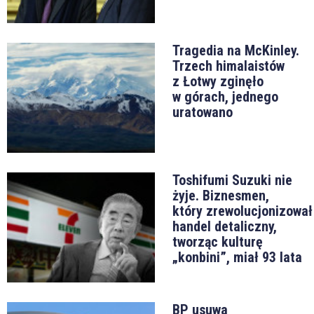
Tragedia na McKinley.
Trzech himalaistów
z Łotwy zginęło
w górach, jednego
uratowano
Toshifumi Suzuki nie
żyje. Biznesmen,
który zrewolucjonizował
handel detaliczny,
tworząc kulturę
„konbini”, miał 93 lata
BP usuwa