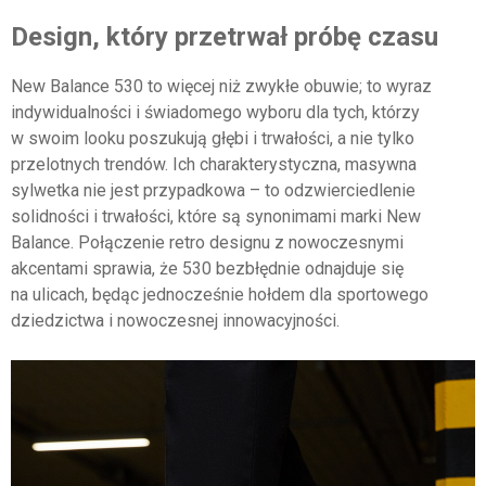
Design, który przetrwał próbę czasu
New Balance 530 to więcej niż zwykłe obuwie; to wyraz
indywidualności i świadomego wyboru dla tych, którzy
w swoim looku poszukują głębi i trwałości, a nie tylko
przelotnych trendów. Ich charakterystyczna, masywna
sylwetka nie jest przypadkowa – to odzwierciedlenie
solidności i trwałości, które są synonimami marki New
Balance. Połączenie retro designu z nowoczesnymi
akcentami sprawia, że 530 bezbłędnie odnajduje się
na ulicach, będąc jednocześnie hołdem dla sportowego
dziedzictwa i nowoczesnej innowacyjności.