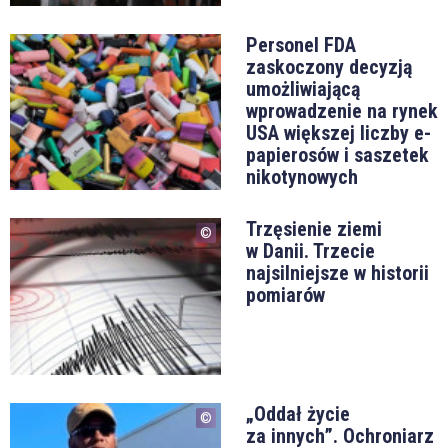
Personel FDA
zaskoczony decyzją
umożliwiającą
wprowadzenie na rynek
USA większej liczby e-
papierosów i saszetek
nikotynowych
Trzęsienie ziemi
w Danii. Trzecie
najsilniejsze w historii
pomiarów
„Oddał życie
za innych”. Ochroniarz