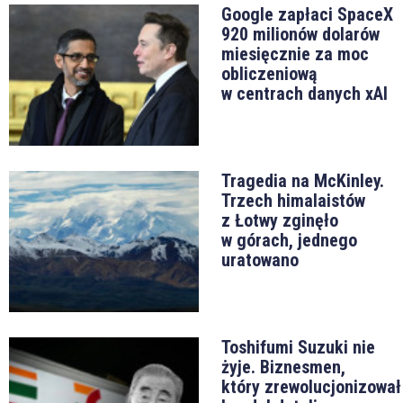
Google zapłaci SpaceX
920 milionów dolarów
miesięcznie za moc
obliczeniową
w centrach danych xAI
Tragedia na McKinley.
Trzech himalaistów
z Łotwy zginęło
w górach, jednego
uratowano
Toshifumi Suzuki nie
żyje. Biznesmen,
który zrewolucjonizował