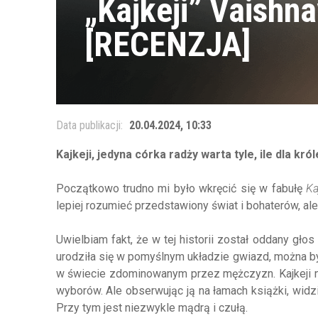
„Kajkeji” Vaishna
[RECENZJA]
Data publikacji:
20.04.2024, 10:33
Kajkeji, jedyna córka radży warta tyle, ile dla k
Początkowo trudno mi było wkręcić się w fabułę
Ka
lepiej rozumieć przedstawiony świat i bohaterów, ale g
Uwielbiam fakt, że w tej historii został oddany gł
urodziła się w pomyślnym układzie gwiazd, można by 
w świecie zdominowanym przez mężczyzn.
Kajkeji
wyborów. Ale obserwując ją na łamach książki, widzi
Przy tym jest niezwykle mądrą i czułą.