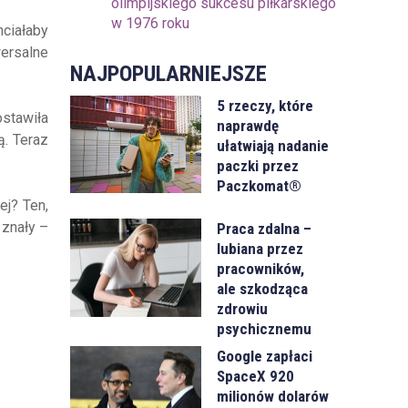
olimpijskiego sukcesu piłkarskiego
w 1976 roku
hciałaby
wersalne
NAJPOPULARNIEJSZE
5 rzeczy, które
stawiła
naprawdę
ą. Teraz
ułatwiają nadanie
paczki przez
Paczkomat®
ej? Ten,
 znały –
Praca zdalna –
lubiana przez
pracowników,
ale szkodząca
zdrowiu
psychicznemu
Google zapłaci
SpaceX 920
milionów dolarów