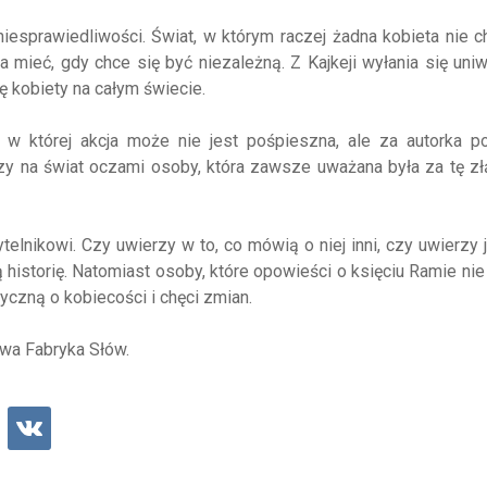
niesprawiedliwości. Świat, w którym raczej żadna kobieta nie c
a mieć, gdy chce się być niezależną. Z Kajkeji wyłania się uni
ę kobiety na całym świecie.
 której akcja może nie jest pośpieszna, ale za autorka po
atrzy na świat oczami osoby, która zawsze uważana była za tę zł
elnikowi. Czy uwierzy w to, co mówią o niej inni, czy uwierzy j
 historię. Natomiast osoby, które opowieści o księciu Ramie nie
yczną o kobiecości i chęci zmian.
twa Fabryka Słów.