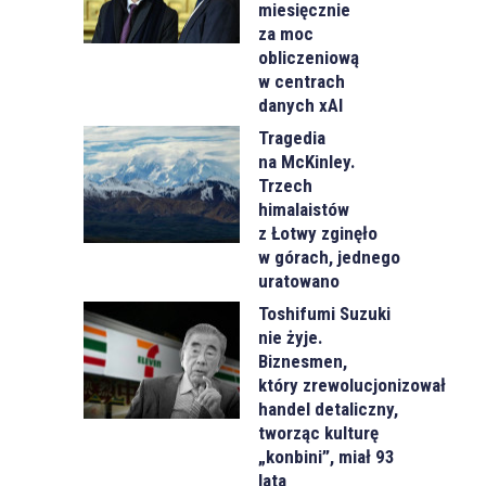
miesięcznie
za moc
obliczeniową
w centrach
danych xAI
Tragedia
na McKinley.
Trzech
himalaistów
z Łotwy zginęło
w górach, jednego
uratowano
Toshifumi Suzuki
nie żyje.
Biznesmen,
który zrewolucjonizował
handel detaliczny,
tworząc kulturę
„konbini”, miał 93
lata