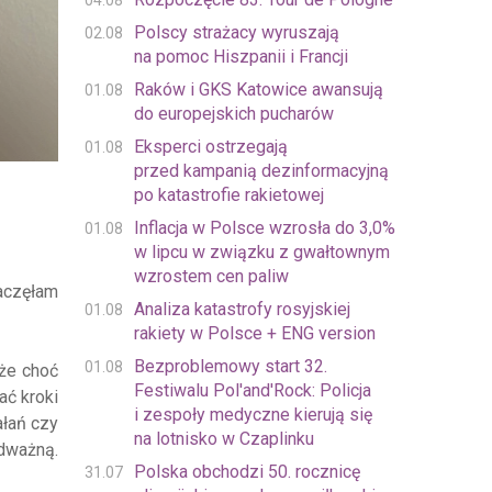
04.08
Polscy strażacy wyruszają
02.08
na pomoc Hiszpanii i Francji
Raków i GKS Katowice awansują
01.08
do europejskich pucharów
Eksperci ostrzegają
01.08
przed kampanią dezinformacyjną
po katastrofie rakietowej
Inflacja w Polsce wzrosła do 3,0%
01.08
w lipcu w związku z gwałtownym
wzrostem cen paliw
zaczęłam
Analiza katastrofy rosyjskiej
01.08
rakiety w Polsce + ENG version
Bezproblemowy start 32.
01.08
 że choć
Festiwalu Pol'and'Rock: Policja
ać kroki
i zespoły medyczne kierują się
ałań czy
na lotnisko w Czaplinku
odważną.
Polska obchodzi 50. rocznicę
31.07