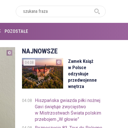
POZOSTAŁE
NAJNOWSZE
Zamek Książ
04.08
w Polsce
odzyskuje
przedwojenne
wnętrza
Hiszpańska gwiazda piłki nożnej
04.08
Gavi świętuje zwycięstwo
w Mistrzostwach Świata polskim
przebojem „W głowie”
Rozpoczęcie 83. Tour de Pologne