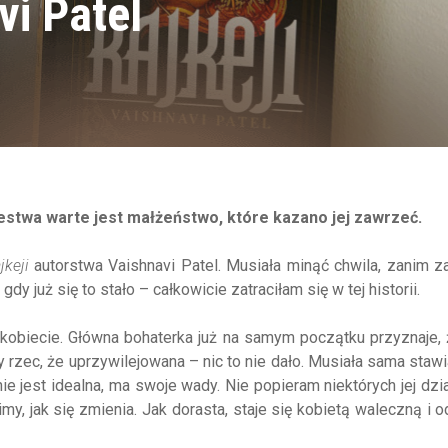
vi Patel
rólestwa warte jest małżeństwo, które kazano jej zawrzeć.
jkeji
autorstwa Vaishnavi Patel. Musiała minąć chwila, zanim 
dy już się to stało – całkowicie zatraciłam się w tej historii.
os kobiecie. Główna bohaterka już na samym początku przyznaje,
rzec, że uprzywilejowana – nic to nie dało. Musiała sama stawi
 nie jest idealna, ma swoje wady. Nie popieram niektórych jej dzi
my, jak się zmienia. Jak dorasta, staje się kobietą waleczną i 