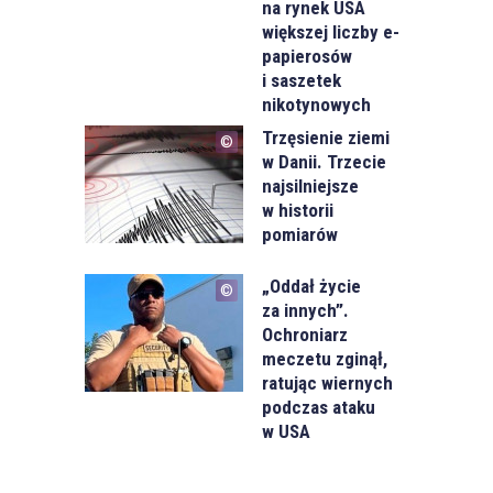
na rynek USA
większej liczby e-
papierosów
i saszetek
nikotynowych
Trzęsienie ziemi
w Danii. Trzecie
najsilniejsze
w historii
pomiarów
„Oddał życie
za innych”.
Ochroniarz
meczetu zginął,
ratując wiernych
podczas ataku
w USA