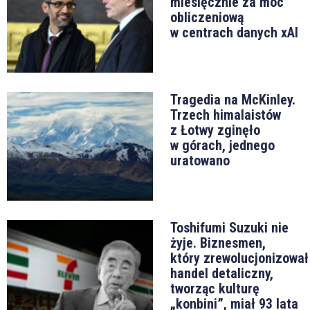
miesięcznie za moc
obliczeniową
w centrach danych xAI
Tragedia na McKinley.
Trzech himalaistów
z Łotwy zginęło
w górach, jednego
uratowano
Toshifumi Suzuki nie
żyje. Biznesmen,
który zrewolucjonizował
handel detaliczny,
tworząc kulturę
„konbini”, miał 93 lata