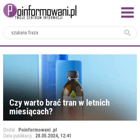
2024
Czy warto brać tran w letnich
miesiącach?
Dodał:
Poinformowani .pl
Data publikacji:
28.05.2024, 12:41