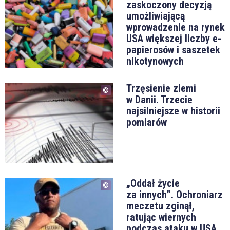
zaskoczony decyzją
umożliwiającą
wprowadzenie na rynek
USA większej liczby e-
papierosów i saszetek
nikotynowych
Trzęsienie ziemi
w Danii. Trzecie
najsilniejsze w historii
pomiarów
„Oddał życie
za innych”. Ochroniarz
meczetu zginął,
ratując wiernych
podczas ataku w USA