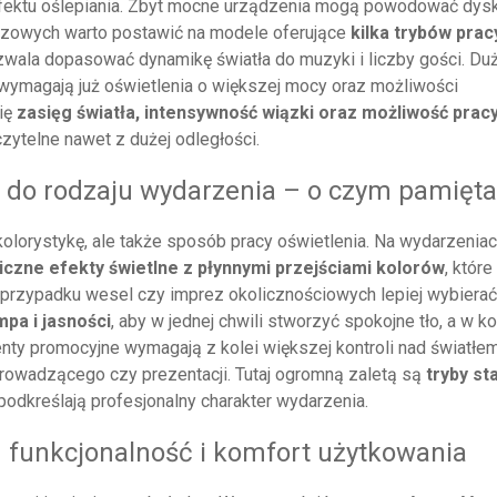
efektu oślepiania. Zbyt mocne urządzenia mogą powodować dys
rezowych warto postawić na modele oferujące
kilka trybów prac
zwala dopasować dynamikę światła do muzyki i liczby gości. Du
 wymagają już oświetlenia o większej mocy oraz możliwości
się
zasięg światła, intensywność wiązki oraz możliwość prac
czytelne nawet z dużej odległości.
 do rodzaju wydarzenia – o czym pamięt
olorystykę, ale także sposób pracy oświetlenia. Na wydarzenia
czne efekty świetlne z płynnymi przejściami kolorów
, które
W przypadku wesel czy imprez okolicznościowych lepiej wybierać
mpa i jasności
, aby w jednej chwili stworzyć spokojne tło, a w ko
ty promocyjne wymagają z kolei większej kontroli nad światłem
rowadzącego czy prezentacji. Tutaj ogromną zaletą są
tryby st
 podkreślają profesjonalny charakter wydarzenia.
 funkcjonalność i komfort użytkowania