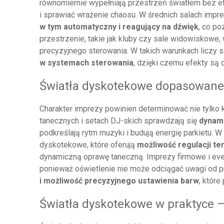
równomiernie wypełniają przestrzeń światłem bez 
i sprawiać wrażenie chaosu. W średnich salach imp
w tym automatyczny i reagujący na dźwięk
, co po
przestrzenie, takie jak kluby czy sale widowiskowe,
precyzyjnego sterowania. W takich warunkach liczy 
w systemach sterowania
, dzięki czemu efekty są 
Światła dyskotekowe dopasowane
Charakter imprezy powinien determinować nie tylko k
tanecznych i setach DJ-skich sprawdzają się
dynami
podkreślają rytm muzyki i budują energię parkietu. 
dyskotekowe, które oferują
możliwość regulacji te
dynamiczną oprawę taneczną. Imprezy firmowe i even
ponieważ oświetlenie nie może odciągać uwagi od p
i możliwość precyzyjnego ustawienia barw
, które
Światła dyskotekowe w praktyce –