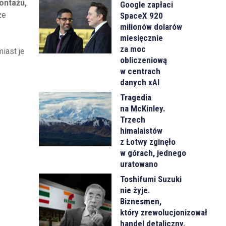
ontażu,
Google zapłaci
że
SpaceX 920
milionów dolarów
miesięcznie
za moc
iast je
obliczeniową
w centrach
danych xAI
Tragedia
na McKinley.
Trzech
himalaistów
z Łotwy zginęło
w górach, jednego
uratowano
Toshifumi Suzuki
nie żyje.
Biznesmen,
który zrewolucjonizował
handel detaliczny,