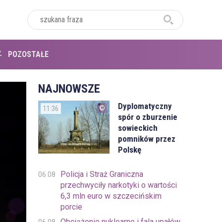
POZOSTAŁE
NAJNOWSZE
Dyplomatyczny
11:36
spór o zburzenie
sowieckich
pomników przez
Polskę
Policja i Straż Graniczna
06.08
przechwyciły narkotyki o wartości
6,3 mln euro w szczecińskim
porcie
Obciążenie nuklearne i fala upałów