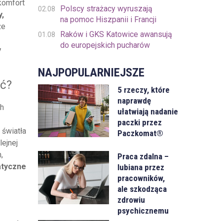
komfort
Polscy strażacy wyruszają
02.08
y,
na pomoc Hiszpanii i Francji
że
Raków i GKS Katowice awansują
01.08
do europejskich pucharów
y
NAJPOPULARNIEJSZE
ać?
5 rzeczy, które
naprawdę
ch
ułatwiają nadanie
paczki przez
 światła
Paczkomat®
lejnej
,
Praca zdalna –
atyczne
lubiana przez
pracowników,
ale szkodząca
zdrowiu
psychicznemu