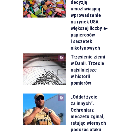
decyzją
umożliwiającą
wprowadzenie
na rynek USA
większej liczby e-
papierosów
i saszetek
nikotynowych
Trzęsienie ziemi
w Danii. Trzecie
najsilniejsze
w historii
pomiarów
„Oddał życie
za innych”.
Ochroniarz
meczetu zginął,
ratując wiernych
podczas ataku