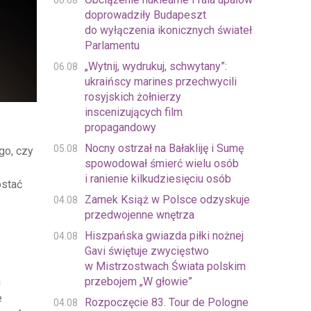
06.08
doprowadziły Budapeszt
do wyłączenia ikonicznych świateł
Parlamentu
„Wytnij, wydrukuj, schwytany”:
06.08
ukraińscy marines przechwycili
rosyjskich żołnierzy
inscenizujących film
propagandowy
Nocny ostrzał na Bałakliję i Sumę
05.08
go, czy
spowodował śmierć wielu osób
i ranienie kilkudziesięciu osób
ostać
Zamek Książ w Polsce odzyskuje
04.08
przedwojenne wnętrza
Hiszpańska gwiazda piłki nożnej
04.08
Gavi świętuje zwycięstwo
w Mistrzostwach Świata polskim
przebojem „W głowie”
h
e
Rozpoczęcie 83. Tour de Pologne
04.08