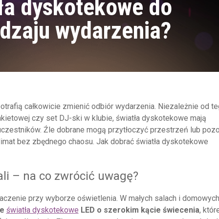
tła dyskotekowe do
rodzaju wydarzenia?
otrafią całkowicie zmienić odbiór wydarzenia. Niezależnie od te
kietowej czy set DJ-ski w klubie, światła dyskotekowe mają
uczestników. Źle dobrane mogą przytłoczyć przestrzeń lub poz
limat bez zbędnego chaosu. Jak dobrać światła dyskotekowe
ali – na co zwrócić uwagę?
aczenie przy wyborze oświetlenia. W małych salach i domowyc
we
światła dyskotekowe
LED o szerokim kącie świecenia
, któr