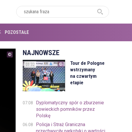
POZOSTAŁE
NAJNOWSZE
Tour de Pologne
01:32
wstrzymany
na czwartym
etapie
Dyplomatyczny spór o zburzenie
07.08
sowieckich pomników przez
Polskę
Policja i Straż Graniczna
06.08
przechwyciły narkotyki o wartości