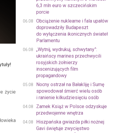
6,3 mln euro w szczecińskim
porcie
Obciążenie nuklearne i fala upałów
06.08
doprowadziły Budapeszt
do wyłączenia ikonicznych świateł
Parlamentu
„Wytnij, wydrukuj, schwytany”:
06.08
ukraińscy marines przechwycili
rosyjskich żołnierzy
tuły!
inscenizujących film
propagandowy
Nocny ostrzał na Bałakliję i Sumę
05.08
spowodował śmierć wielu osób
e życie
i ranienie kilkudziesięciu osób
Zamek Książ w Polsce odzyskuje
04.08
przedwojenne wnętrza
łowieka
Hiszpańska gwiazda piłki nożnej
04.08
Gavi świętuje zwycięstwo