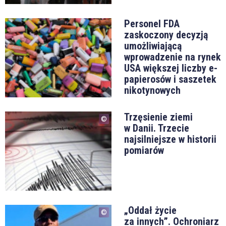
Personel FDA
zaskoczony decyzją
umożliwiającą
wprowadzenie na rynek
USA większej liczby e-
papierosów i saszetek
nikotynowych
Trzęsienie ziemi
w Danii. Trzecie
najsilniejsze w historii
pomiarów
„Oddał życie
za innych”. Ochroniarz