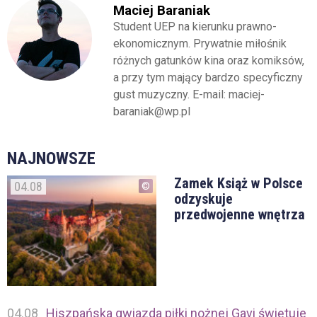
Maciej Baraniak
Student UEP na kierunku prawno-
ekonomicznym. Prywatnie miłośnik
różnych gatunków kina oraz komiksów,
a przy tym mający bardzo specyficzny
gust muzyczny. E-mail: maciej-
baraniak@wp.pl
NAJNOWSZE
Zamek Książ w Polsce
04.08
odzyskuje
przedwojenne wnętrza
04.08
Hiszpańska gwiazda piłki nożnej Gavi świętuje