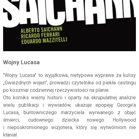
Wojny Lucasa
"Wojny Lucasa" to wyjątkowa, nietypowa wyprawa za kulisy
„Gwiezdnych wojen”, prowadzi czytelnika od piekła castingu
po koszmar codziennej rzeczywistości na planie.
Oto komiks wierny historii i oparty na skrupulatnej analizie
wielu publikacji i wywiadów, ukazuje epopeję George’a
Lucasa, buntowniczego marzyciela wyrwanego z objęć
śmierci, cudownego dziecka nowego Hollywood
i nieposkromionego wizjonera, który się wytwórniom nie
kłaniał.