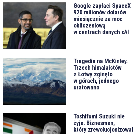
Google zapłaci SpaceX
920 milionów dolarów
miesięcznie za moc
obliczeniową
w centrach danych xAI
Tragedia na McKinley.
Trzech himalaistów
z Łotwy zginęło
w górach, jednego
uratowano
Toshifumi Suzuki nie
żyje. Biznesmen,
który zrewolucjonizował