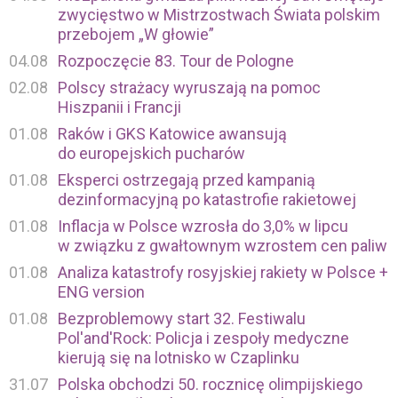
zwycięstwo w Mistrzostwach Świata polskim
przebojem „W głowie”
04.08
Rozpoczęcie 83. Tour de Pologne
02.08
Polscy strażacy wyruszają na pomoc
Hiszpanii i Francji
01.08
Raków i GKS Katowice awansują
do europejskich pucharów
01.08
Eksperci ostrzegają przed kampanią
dezinformacyjną po katastrofie rakietowej
01.08
Inflacja w Polsce wzrosła do 3,0% w lipcu
w związku z gwałtownym wzrostem cen paliw
01.08
Analiza katastrofy rosyjskiej rakiety w Polsce +
ENG version
01.08
Bezproblemowy start 32. Festiwalu
Pol'and'Rock: Policja i zespoły medyczne
kierują się na lotnisko w Czaplinku
31.07
Polska obchodzi 50. rocznicę olimpijskiego