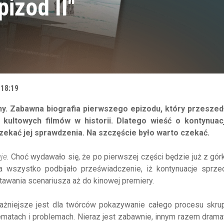
izod II"
 18:19
ny. Zabawna biografia pierwszego epizodu, który przeszed
j kultowych filmów w historii. Dlatego wieść o kontynuacj
zekać jej sprawdzenia. Na szczęście było warto czekać.
je
. Choć wydawało się, że po pierwszej części będzie już z górki
a wszystko podbijało przeświadczenie, iż kontynuacje sprzed
tawania scenariusza aż do kinowej premiery.
żniejsze jest dla twórców pokazywanie całego procesu skrupu
lematach i problemach. Nieraz jest zabawnie, innym razem drama