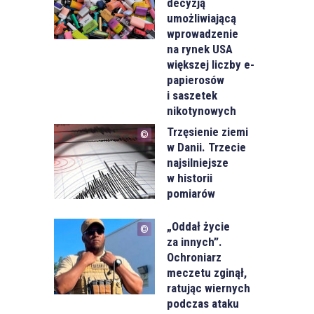
decyzją
umożliwiającą
wprowadzenie
na rynek USA
większej liczby e-
papierosów
i saszetek
nikotynowych
Trzęsienie ziemi
w Danii. Trzecie
najsilniejsze
w historii
pomiarów
„Oddał życie
za innych”.
Ochroniarz
meczetu zginął,
ratując wiernych
podczas ataku