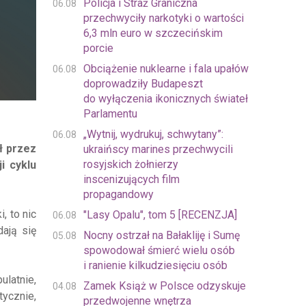
Policja i Straż Graniczna
06.08
przechwyciły narkotyki o wartości
6,3 mln euro w szczecińskim
porcie
Obciążenie nuklearne i fala upałów
06.08
doprowadziły Budapeszt
do wyłączenia ikonicznych świateł
Parlamentu
„Wytnij, wydrukuj, schwytany”:
06.08
ł przez
ukraińscy marines przechwycili
rosyjskich żołnierzy
i cyklu
inscenizujących film
propagandowy
, to nic
"Lasy Opalu", tom 5 [RECENZJA]
06.08
ają się
Nocny ostrzał na Bałakliję i Sumę
05.08
spowodował śmierć wielu osób
i ranienie kilkudziesięciu osób
latnie,
Zamek Książ w Polsce odzyskuje
04.08
tycznie,
przedwojenne wnętrza