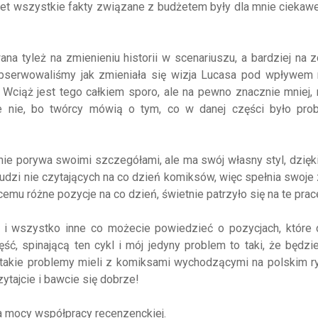
et wszystkie fakty związane z budżetem były dla mnie ciekawe
ana tyleż na zmienieniu historii w scenariuszu, a bardziej na 
 obserwowaliśmy jak zmieniała się wizja Lucasa pod wpływem 
. Wciąż jest tego całkiem sporo, ale na pewno znacznie mniej, 
e nie, bo twórcy mówią o tym, co w danej części było pro
ie porywa swoimi szczegółami, ale ma swój własny styl, dzię
o ludzi nie czytających na co dzień komiksów, więc spełnia swoje
emu różne pozycje na co dzień, świetnie patrzyło się na te prac
y i wszystko inne co możecie powiedzieć o pozycjach, które
ć, spinającą ten cykl i mój jedyny problem to taki, że będzi
 takie problemy mieli z komiksami wychodzącymi na polskim r
zytajcie i bawcie się dobrze!
 mocy współpracy recenzenckiej.