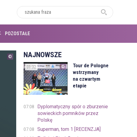
POZOSTAŁE
NAJNOWSZE
Tour de Pologne
01:32
wstrzymany
na czwartym
etapie
Dyplomatyczny spór o zburzenie
07.08
sowieckich pomników przez
Polskę
Superman, tom 1 [RECENZJA]
07.08