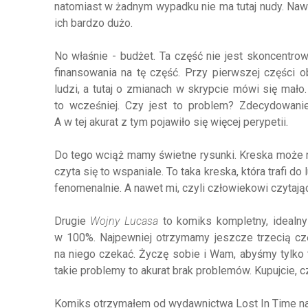
natomiast w żadnym wypadku nie ma tutaj nudy. Naw
ich bardzo dużo.
No właśnie - budżet. Ta część nie jest skoncentrow
finansowania na tę część. Przy pierwszej części
ludzi, a tutaj o zmianach w skrypcie mówi się mało
to wcześniej. Czy jest to problem? Zdecydowani
A w tej akurat z tym pojawiło się więcej perypetii.
Do tego wciąż mamy świetne rysunki. Kreska może n
czyta się to wspaniale. To taka kreska, która trafi d
fenomenalnie. A nawet mi, czyli człowiekowi czytając
Drugie
Wojny Lucasa
to komiks kompletny, idealn
w 100%. Najpewniej otrzymamy jeszcze trzecią częś
na niego czekać. Życzę sobie i Wam, abyśmy tylko
takie problemy to akurat brak problemów. Kupujcie, c
Komiks otrzymałem od wydawnictwa Lost In Time na