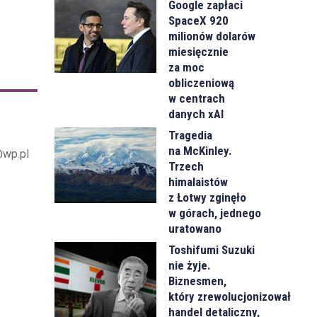
Google zapłaci
SpaceX 920
milionów dolarów
miesięcznie
za moc
obliczeniową
w centrach
danych xAI
Tragedia
na McKinley.
@wp.pl
Trzech
himalaistów
z Łotwy zginęło
w górach, jednego
uratowano
Toshifumi Suzuki
nie żyje.
Biznesmen,
który zrewolucjonizował
handel detaliczny,