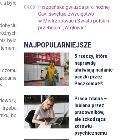
, a było
Hiszpańska gwiazda piłki nożnej
04.08
Gavi świętuje zwycięstwo
w Mistrzostwach Świata polskim
zdobyciu
przebojem „W głowie”
różnych
niż było
NAJPOPULARNIEJSZE
blemem.
5 rzeczy, które
naprawdę
ułatwiają nadanie
ki czemu
paczki przez
 zadanie
Paczkomat®
e.
Praca zdalna –
 dowożą
lubiana przez
e trzeba
pracowników,
ynku, bo
ale szkodząca
zdrowiu
psychicznemu