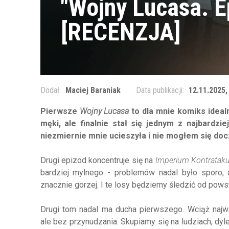
"Wojny Lucasa. Ep
[RECENZJA]
Dodał:
Maciej Baraniak
Data publikacji:
12.11.2025,
Pierwsze
Wojny Lucasa
to dla mnie komiks ideal
męki, ale finalnie stał się jednym z najbardzie
niezmiernie mnie ucieszyła i nie mogłem się doc
Drugi epizod koncentruje się na
Imperium Kontrataku
bardziej mylnego - problemów nadal było sporo, 
znacznie gorzej. I te losy będziemy śledzić od pows
Drugi tom nadal ma ducha pierwszego. Wciąż najwa
ale bez przynudzania. Skupiamy się na ludziach, dy