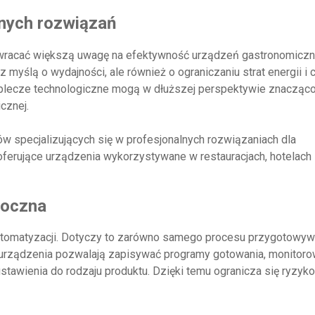
nych rozwiązań
y zwracać większą uwagę na efektywność urządzeń gastronomiczn
myślą o wydajności, ale również o ograniczaniu strat energii i c
plecze technologiczne mogą w dłuższej perspektywie znacząc
cznej.
ów specjalizujących się w profesjonalnych rozwiązaniach dla
 oferujące urządzenia wykorzystywane w restauracjach, hotelach
doczna
automatyzacji. Dotyczy to zarówno samego procesu przygotowyw
e urządzenia pozwalają zapisywać programy gotowania, monitor
awienia do rodzaju produktu. Dzięki temu ogranicza się ryzyko