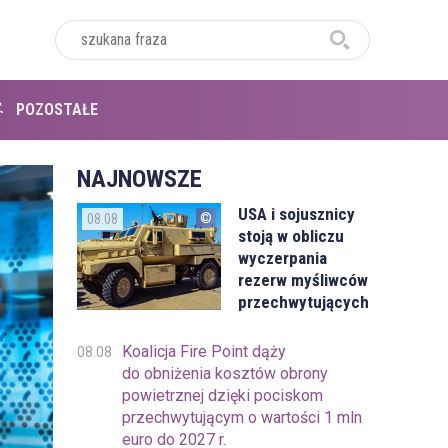
POZOSTAŁE
NAJNOWSZE
USA i sojusznicy
08.08
stoją w obliczu
wyczerpania
rezerw myśliwców
przechwytujących
Koalicja Fire Point dąży
08.08
do obniżenia kosztów obrony
powietrznej dzięki pociskom
przechwytującym o wartości 1 mln
euro do 2027 r.