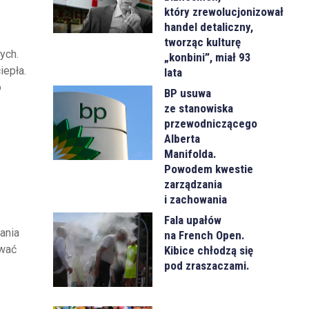
który zrewolucjonizował
handel detaliczny,
tworząc kulturę
ych.
„konbini”, miał 93
iepła.
lata
o
BP usuwa
ze stanowiska
przewodniczącego
Alberta
Manifolda.
Powodem kwestie
zarządzania
i zachowania
Fala upałów
ania
na French Open.
ować
Kibice chłodzą się
pod zraszaczami.