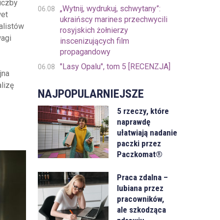
iczby
„Wytnij, wydrukuj, schwytany”:
06.08
wet
ukraińscy marines przechwycili
alistów
rosyjskich żołnierzy
wagi
inscenizujących film
propagandowy
"Lasy Opalu", tom 5 [RECENZJA]
06.08
jna
lizę
NAJPOPULARNIEJSZE
5 rzeczy, które
naprawdę
ułatwiają nadanie
paczki przez
Paczkomat®
Praca zdalna –
lubiana przez
pracowników,
ale szkodząca