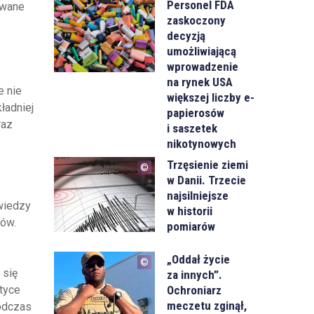
Personel FDA
owane
zaskoczony
decyzją
umożliwiającą
wprowadzenie
na rynek USA
e nie
większej liczby e-
ładniej
papierosów
raz
i saszetek
nikotynowych
Trzęsienie ziemi
w Danii. Trzecie
najsilniejsze
wiedzy
w historii
tów.
pomiarów
„Oddał życie
 się
za innych”.
Ochroniarz
tyce
meczetu zginął,
odczas