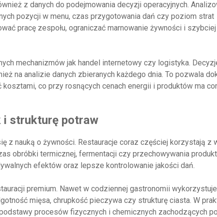
również z danych do podejmowania decyzji operacyjnych. Analiz
nych pozycji w menu, czas przygotowania dań czy poziom strat
nować pracę zespołu, ograniczać marnowanie żywności i szybciej
ych mechanizmów jak handel internetowy czy logistyka. Decyzj
nież na analizie danych zbieranych każdego dnia. To pozwala dok
 kosztami, co przy rosnących cenach energii i produktów ma co
i strukturę potraw
ę z nauką o żywności. Restauracje coraz częściej korzystają z 
as obróbki termicznej, fermentacji czy przechowywania produk
dywalnych efektów oraz lepsze kontrolowanie jakości dań.
stauracji premium. Nawet w codziennej gastronomii wykorzystuje
otność mięsa, chrupkość pieczywa czy strukturę ciasta. W prak
 podstawy procesów fizycznych i chemicznych zachodzących p