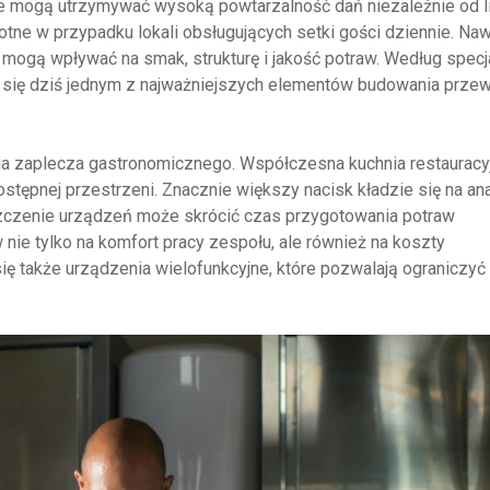
cje mogą utrzymywać wysoką powtarzalność dań niezależnie od l
tne w przypadku lokali obsługujących setki gości dziennie. Na
 mogą wpływać na smak, strukturę i jakość potraw. Według specj
e się dziś jednym z najważniejszych elementów budowania prze
ia zaplecza gastronomicznego. Współczesna kuchnia restauracy
stępnej przestrzeni. Znacznie większy nacisk kładzie się na ana
czenie urządzeń może skrócić czas przygotowania potraw
 nie tylko na komfort pracy zespołu, ale również na koszty
się także urządzenia wielofunkcyjne, które pozwalają ograniczyć