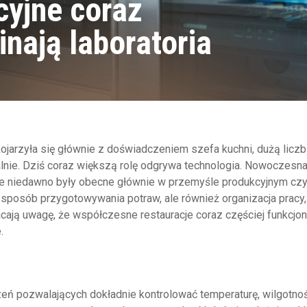
cyjne coraz
nają laboratoria
kojarzyła się głównie z doświadczeniem szefa kuchni, dużą licz
nie. Dziś coraz większą rolę odgrywa technologia. Nowoczesn
ze niedawno były obecne głównie w przemyśle produkcyjnym cz
 sposób przygotowywania potraw, ale również organizacja pracy,
acają uwagę, że współczesne restauracje coraz częściej funkcjon
.
ń pozwalających dokładnie kontrolować temperaturę, wilgotno