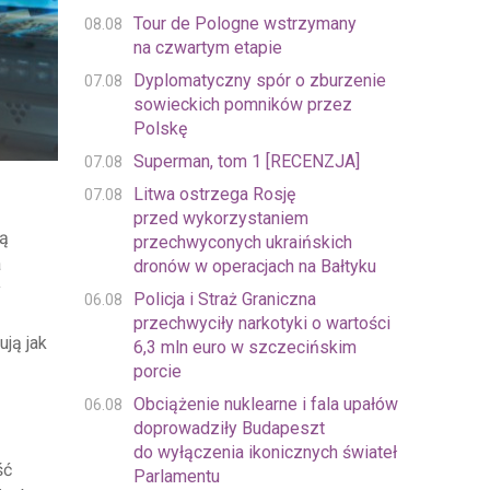
Tour de Pologne wstrzymany
08.08
na czwartym etapie
Dyplomatyczny spór o zburzenie
07.08
sowieckich pomników przez
Polskę
Superman, tom 1 [RECENZJA]
07.08
Litwa ostrzega Rosję
07.08
przed wykorzystaniem
bą
przechwyconych ukraińskich
a
dronów w operacjach na Bałtyku
y
Policja i Straż Graniczna
06.08
przechwyciły narkotyki o wartości
ują jak
6,3 mln euro w szczecińskim
porcie
Obciążenie nuklearne i fala upałów
06.08
doprowadziły Budapeszt
do wyłączenia ikonicznych świateł
ść
Parlamentu