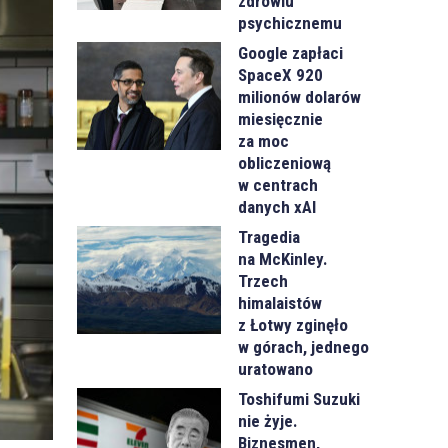
zdrowiu
psychicznemu
Google zapłaci
SpaceX 920
milionów dolarów
miesięcznie
za moc
obliczeniową
w centrach
danych xAI
Tragedia
na McKinley.
Trzech
himalaistów
z Łotwy zginęło
w górach, jednego
uratowano
Toshifumi Suzuki
nie żyje.
Biznesmen,