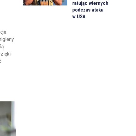
ratując wiernych
podczas ataku
w USA
cje
higieny
ią
zięki
ć