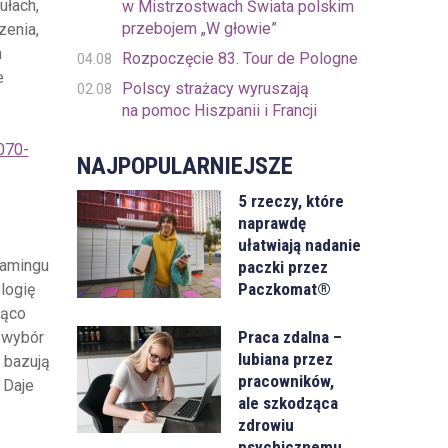
ułach,
w Mistrzostwach Świata polskim
przebojem „W głowie”
zenia,
h
Rozpoczęcie 83. Tour de Pologne
04.08
e
Polscy strażacy wyruszają
02.08
na pomoc Hiszpanii i Francji
070-
NAJPOPULARNIEJSZE
5 rzeczy, które
naprawdę
ułatwiają nadanie
gamingu
paczki przez
Paczkomat®
logię
ząco
Praca zdalna –
y wybór
lubiana przez
 bazują
pracowników,
 Daje
ale szkodząca
zdrowiu
psychicznemu