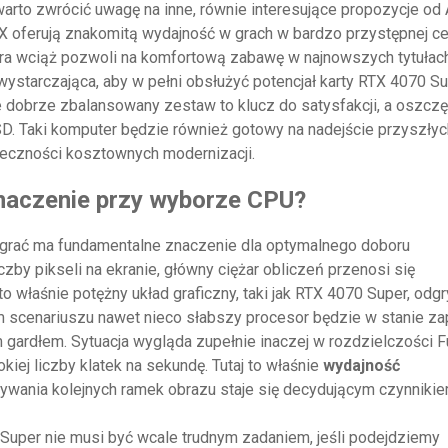
 warto zwrócić uwagę na inne, równie interesujące propozycje od
 oferują znakomitą wydajność w grach w bardzo przystępnej ce
óra wciąż pozwoli na komfortową zabawę w najnowszych tytułac
wystarczająca, aby w pełni obsłużyć potencjał karty RTX 4070 Su
 dobrze zbalansowany zestaw to klucz do satysfakcji, a oszcz
. Taki komputer będzie również gotowy na nadejście przyszłyc
ieczności kosztownych modernizacji.
naczenie przy wyborze CPU?
y grać ma fundamentalne znaczenie dla optymalnego doboru
y pikseli na ekranie, główny ciężar obliczeń przenosi się
to właśnie potężny układ graficzny, taki jak RTX 4070 Super, odg
m scenariuszu nawet nieco słabszy procesor będzie w stanie z
 gardłem. Sytuacja wygląda zupełnie inaczej w rozdzielczości F
iej liczby klatek na sekundę. Tutaj to właśnie
wydajność
ywania kolejnych ramek obrazu staje się decydującym czynnikie
uper nie musi być wcale trudnym zadaniem, jeśli podejdziemy