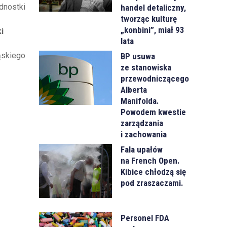
ednostki
handel detaliczny,
tworząc kulturę
„konbini”, miał 93
i
lata
ąskiego
BP usuwa
ze stanowiska
przewodniczącego
Alberta
Manifolda.
Powodem kwestie
zarządzania
i zachowania
Fala upałów
na French Open.
Kibice chłodzą się
pod zraszaczami.
Personel FDA