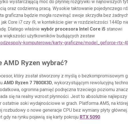
tylko wystarczającą moc do płynnej rozgrywki w najnowszych tyt
cią oraz codzienną pracą. Wysokie taktowanie pojedynczego rd
rta graficzna będzie mogła rozwinąć swoje skrzydła bez żadnyc
jak Core i7 czy i9, w kontekście gier w rozdzielczości 1440p ni
ndę. Dlatego właśnie
wybór procesora Intel Core i5
stanowi
dla większości użytkowników budujących zestaw
/podzespoly-komputerowe/karty-graficzne/model_geforce-rtx-4
ie AMD Ryzen wybrać?
rocesor, który został stworzony z myślą o bezkompromisowym 
lu
AMD Ryzen 7 7800X3D
, wykorzystującym rewolucyjną techno
dodatkowa, ogromna pamięć podręczna trzeciego poziomu znac
ada się na realny wzrost płynności. Jest to absolutnie najlepsz
 ostatnie soki wydajnościowe w grach. Platforma AM5, na której
łej rozbudowy o nowe generacje CPU bez wymiany płyty głównej.
t gdy na rynku pojawią się karty pokroju
RTX 5090
.