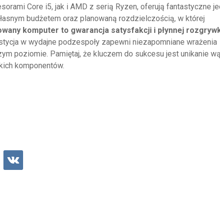
sorami Core i5, jak i AMD z serią Ryzen, oferują fantastyczne j
własnym budżetem oraz planowaną rozdzielczością, w której
wany komputer to gwarancja satysfakcji i płynnej rozgrywk
estycja w wydajne podzespoły zapewni niezapomniane wrażenia
szym poziomie. Pamiętaj, że kluczem do sukcesu jest unikanie w
tkich komponentów.