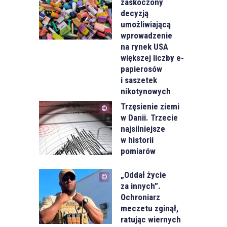
zaskoczony
decyzją
umożliwiającą
wprowadzenie
na rynek USA
większej liczby e-
papierosów
i saszetek
nikotynowych
Trzęsienie ziemi
w Danii. Trzecie
najsilniejsze
w historii
pomiarów
„Oddał życie
za innych”.
Ochroniarz
meczetu zginął,
ratując wiernych