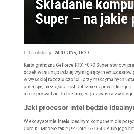
Składanie kompu
Super – na jakie
Data publikacji:
24.07.2025, 16:37
Karta graficzna GeForce RTX 4070 Super stanowi pra
oczekiwania najbardziej wymagających entuzjastów g
w wysokiej rozdzielczości i przy maksymalnych usta
potencjał, niezbędne jest dobranie odpowiedniego pro
może prowadzić do frustrującego zjawiska zwanego
Jaki procesor intel będzie ideal
W ekosystemie Intela idealnym kompanem dla potężne
Core i5. Modele takie jak Core i5-13600K lub jego 