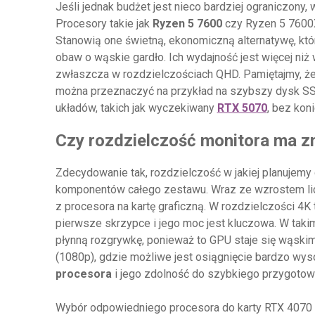
Jeśli jednak budżet jest nieco bardziej ograniczony,
Procesory takie jak
Ryzen 5 7600
czy Ryzen 5 7600X
Stanowią one świetną, ekonomiczną alternatywę, kt
obaw o wąskie gardło. Ich wydajność jest więcej niż 
zwłaszcza w rozdzielczościach QHD. Pamiętajmy, że
można przeznaczyć na przykład na szybszy dysk SSD
układów, takich jak wyczekiwany
RTX 5070
, bez kon
Czy rozdzielczość monitora ma z
Zdecydowanie tak, rozdzielczość w jakiej planujem
komponentów całego zestawu. Wraz ze wzrostem liczb
z procesora na kartę graficzną. W rozdzielczości 4K 
pierwsze skrzypce i jego moc jest kluczowa. W taki
płynną rozgrywkę, ponieważ to GPU staje się wąskim
(1080p), gdzie możliwe jest osiągnięcie bardzo wysok
procesora
i jego zdolność do szybkiego przygotow
Wybór odpowiedniego procesora do karty RTX 4070 S