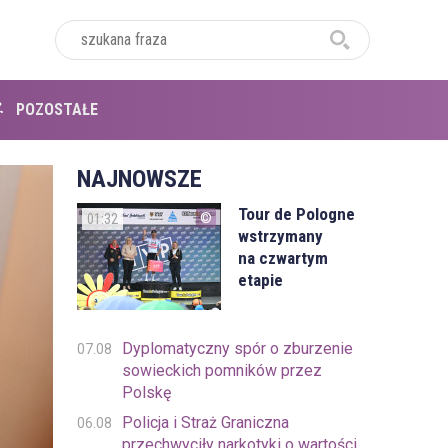
POZOSTAŁE
NAJNOWSZE
Tour de Pologne
01:32
wstrzymany
na czwartym
etapie
Dyplomatyczny spór o zburzenie
07.08
sowieckich pomników przez
Polskę
Policja i Straż Graniczna
06.08
przechwyciły narkotyki o wartości