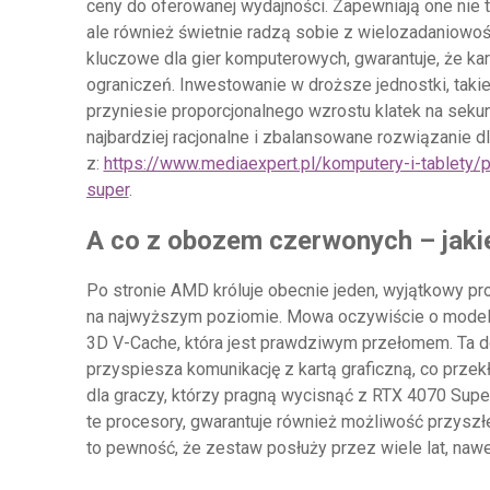
ceny do oferowanej wydajności. Zapewniają one nie 
ale również świetnie radzą sobie z wielozadaniowoś
kluczowe dla gier komputerowych, gwarantuje, że ka
ograniczeń. Inwestowanie w droższe jednostki, takie 
przyniesie proporcjonalnego wzrostu klatek na seku
najbardziej racjonalne i zbalansowane rozwiązanie 
z:
https://www.mediaexpert.pl/komputery-i-tablety
super
.
A co z obozem czerwonych – jak
Po stronie AMD króluje obecnie jeden, wyjątkowy p
na najwyższym poziomie. Mowa oczywiście o mode
3D V-Cache, która jest prawdziwym przełomem. Ta 
przyspiesza komunikację z kartą graficzną, co przekł
dla graczy, którzy pragną wycisnąć z RTX 4070 Super
te procesory, gwarantuje również możliwość przysz
to pewność, że zestaw posłuży przez wiele lat, nawe