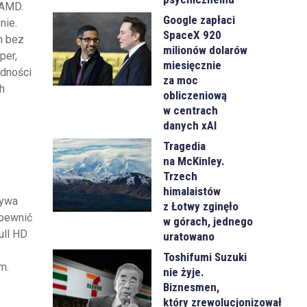
 AMD.
Google zapłaci
nie.
SpaceX 920
h bez
milionów dolarów
per,
miesięcznie
ędności
za moc
h
obliczeniową
w centrach
danych xAI
Tragedia
na McKinley.
Trzech
himalaistów
rywa
z Łotwy zginęło
apewnić
w górach, jednego
ull HD
uratowano
Toshifumi Suzuki
m.
nie żyje.
Biznesmen,
który zrewolucjonizował