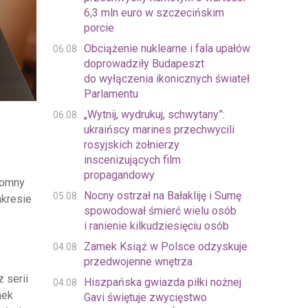
6,3 mln euro w szczecińskim
porcie
Obciążenie nuklearne i fala upałów
06.08
doprowadziły Budapeszt
do wyłączenia ikonicznych świateł
Parlamentu
„Wytnij, wydrukuj, schwytany”:
06.08
ukraińscy marines przechwycili
rosyjskich żołnierzy
inscenizujących film
propagandowy
romny
Nocny ostrzał na Bałakliję i Sumę
05.08
akresie
spowodował śmierć wielu osób
i ranienie kilkudziesięciu osób
Zamek Książ w Polsce odzyskuje
04.08
przedwojenne wnętrza
 serii
Hiszpańska gwiazda piłki nożnej
04.08
nek
Gavi świętuje zwycięstwo