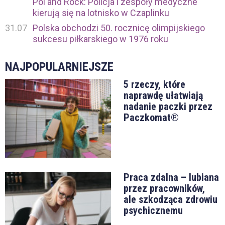
Pol'and'Rock: Policja i zespoły medyczne
kierują się na lotnisko w Czaplinku
31.07
Polska obchodzi 50. rocznicę olimpijskiego
sukcesu piłkarskiego w 1976 roku
NAJPOPULARNIEJSZE
5 rzeczy, które
naprawdę ułatwiają
nadanie paczki przez
Paczkomat®
Praca zdalna – lubiana
przez pracowników,
ale szkodząca zdrowiu
psychicznemu