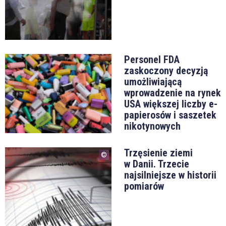
Personel FDA
zaskoczony decyzją
umożliwiającą
wprowadzenie na rynek
USA większej liczby e-
papierosów i saszetek
nikotynowych
Trzęsienie ziemi
w Danii. Trzecie
najsilniejsze w historii
pomiarów