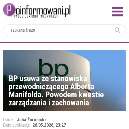
2024
BP usuwa ze stanowiska
przewodniczącego Alberta
Manifolda. Powodem kwestie
zarządzania i zachowania
Dodał:
Julia Żuromska
Data publikacji:
26.05.2026, 23:27