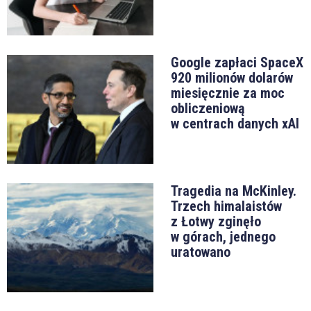
Google zapłaci SpaceX
920 milionów dolarów
miesięcznie za moc
obliczeniową
w centrach danych xAI
Tragedia na McKinley.
Trzech himalaistów
z Łotwy zginęło
w górach, jednego
uratowano