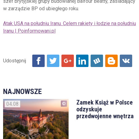
szef brytyjskiej grupy budowlanej Balfour Beatty, zasiadający
w zarządzie BP od ubiegłego roku.
Atak USA na południu Iranu. Celem rakiety i łodzie na południu
Iranu | Poinformowani.pl
NAJNOWSZE
Zamek Książ w Polsce
04.08
odzyskuje
przedwojenne wnętrza