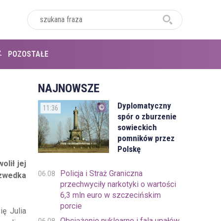
POZOSTAŁE
NAJNOWSZE
Dyplomatyczny
11:36
spór o zburzenie
sowieckich
pomników przez
Polskę
lił jej
Policja i Straż Graniczna
06.08
Szwedka
przechwyciły narkotyki o wartości
6,3 mln euro w szczecińskim
porcie
ę Julia
Obciążenie nuklearne i fala upałów