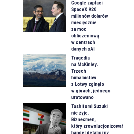
Google zapłaci
SpaceX 920
milionów dolarów
miesięcznie
za moc
obliczeniową
w centrach
danych xAI
Tragedia
na McKinley.
Trzech
himalaistów
z Łotwy zginęło
w górach, jednego
uratowano
Toshifumi Suzuki
nie żyje.
Biznesmen,
który zrewolucjonizował
handel detaliczny,