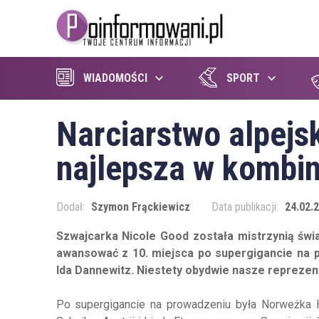
WIADOMOŚCI
SPORT
Narciarstwo alpejs
najlepsza w kombin
Dodał:
Szymon Frąckiewicz
Data publikacji:
24.02.2
Szwajcarka Nicole Good została mistrzynią świa
awansować z 10. miejsca po supergigancie na 
Ida Dannewitz. Niestety obydwie nasze reprezent
Po supergigancie na prowadzeniu była Norweżka Ha