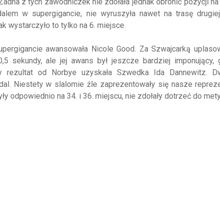
. Żadna z tych zawodniczek nie zdołała jednak obronić pozycji n
dalem w supergigancie, nie wyruszyła nawet na trasę drugiej
ak wystarczyło to tylko na 6. miejsce.
ergigancie awansowała Nicole Good. Za Szwajcarką uplasow
,5 sekundy, ale jej awans był jeszcze bardziej imponujący, 
zy rezultat od Norbye uzyskała Szwedka Ida Dannewitz. D
l. Niestety w slalomie źle zaprezentowały się nasze repreze
ły odpowiednio na 34. i 36. miejscu, nie zdołały dotrzeć do mety