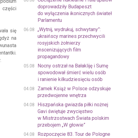
06.08
a podium
doprowadziły Budapeszt
 części
do wyłączenia ikonicznych świateł
Parlamentu
„Wytnij, wydrukuj, schwytany”:
06.08
ała się
ukraińscy marines przechwycili
gdyż na
rosyjskich żołnierzy
wunasta
inscenizujących film
ntantki.
propagandowy
.
Nocny ostrzał na Bałakliję i Sumę
05.08
spowodował śmierć wielu osób
i ranienie kilkudziesięciu osób
Zamek Książ w Polsce odzyskuje
04.08
przedwojenne wnętrza
Hiszpańska gwiazda piłki nożnej
04.08
Gavi świętuje zwycięstwo
w Mistrzostwach Świata polskim
przebojem „W głowie”
Rozpoczęcie 83. Tour de Pologne
04.08