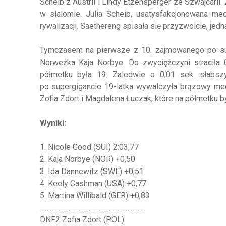
Scheib z Austrii i Lindy Etzensperger ze Szwajcarii
w slalomie. Julia Scheib, usatysfakcjonowana me
rywalizacji. Saethereng spisała się przyzwoicie, jedn
Tymczasem na pierwsze z 10. zajmowanego po sup
Norweżka Kaja Norbye. Do zwyciężczyni straciła 0
półmetku była 19. Zaledwie o 0,01 sek. słabs
po supergigancie 19-latka wywalczyła brązowy meda
Zofia Zdort i Magdalena Łuczak, które na półmetku by
Wyniki:
1. Nicole Good (SUI) 2:03,77
2. Kaja Norbye (NOR) +0,50
3. Ida Dannewitz (SWE) +0,51
4. Keely Cashman (USA) +0,77
5. Martina Willibald (GER) +0,83
……………………………………………………..
DNF2 Zofia Zdort (POL)