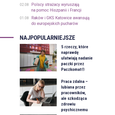
Polscy strażacy wyruszają
02.08
na pomoc Hiszpanii i Francji
Raków i GKS Katowice awansują
01.08
do europejskich pucharów
NAJPOPULARNIEJSZE
5 rzeczy, które
naprawdę
ułatwiają nadanie
paczki przez
Paczkomat®
Praca zdalna –
lubiana przez
pracowników,
ale szkodząca
zdrowiu
psychicznemu