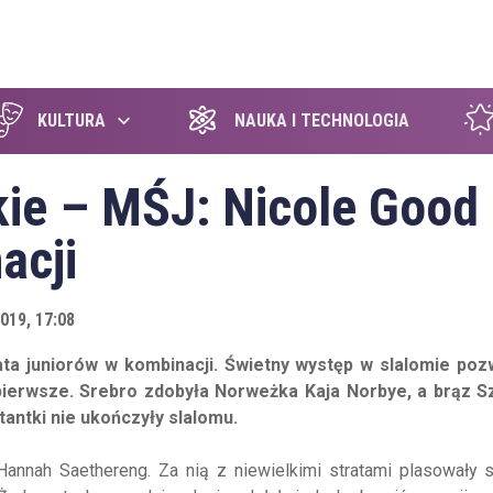
szukaj
KULTURA
NAUKA I TECHNOLOGIA
kie – MŚJ: Nicole Good
acji
019, 17:08
ta juniorów w kombinacji. Świetny występ w slalomie pozwo
pierwsze. Srebro zdobyła Norweżka Kaja Norbye, a brąz 
antki nie ukończyły slalomu.
nnah Saethereng. Za nią z niewielkimi stratami plasowały si