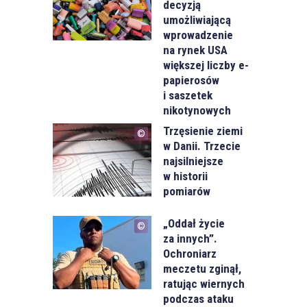
decyzją
umożliwiającą
wprowadzenie
na rynek USA
większej liczby e-
papierosów
i saszetek
nikotynowych
Trzęsienie ziemi
w Danii. Trzecie
najsilniejsze
w historii
pomiarów
„Oddał życie
za innych”.
Ochroniarz
meczetu zginął,
ratując wiernych
podczas ataku