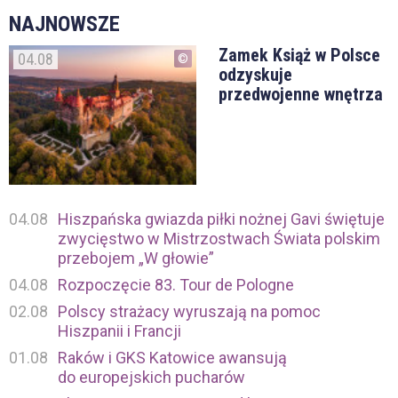
NAJNOWSZE
Zamek Książ w Polsce
04.08
odzyskuje
przedwojenne wnętrza
04.08
Hiszpańska gwiazda piłki nożnej Gavi świętuje
zwycięstwo w Mistrzostwach Świata polskim
przebojem „W głowie”
04.08
Rozpoczęcie 83. Tour de Pologne
02.08
Polscy strażacy wyruszają na pomoc
Hiszpanii i Francji
01.08
Raków i GKS Katowice awansują
do europejskich pucharów