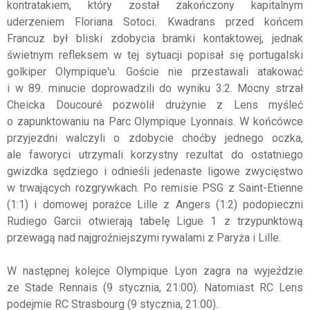
kontratakiem, który został zakończony kapitalnym
uderzeniem Floriana Sotoci. Kwadrans przed końcem
Francuz był bliski zdobycia bramki kontaktowej, jednak
świetnym refleksem w tej sytuacji popisał się portugalski
golkiper Olympique'u. Goście nie przestawali atakować
i w 89. minucie doprowadzili do wyniku 3:2. Mocny strzał
Cheicka Doucouré pozwolił drużynie z Lens myśleć
o zapunktowaniu na Parc Olympique Lyonnais. W końcówce
przyjezdni walczyli o zdobycie choćby jednego oczka,
ale faworyci utrzymali korzystny rezultat do ostatniego
gwizdka sędziego i odnieśli jedenaste ligowe zwycięstwo
w trwających rozgrywkach. Po remisie PSG z Saint-Etienne
(1:1) i domowej porażce Lille z Angers (1:2) podopieczni
Rudiego Garcii otwierają tabelę Ligue 1 z trzypunktową
przewagą nad najgroźniejszymi rywalami z Paryża i Lille.
W następnej kolejce Olympique Lyon zagra na wyjeździe
ze Stade Rennais (9 stycznia, 21:00). Natomiast RC Lens
podejmie RC Strasbourg (9 stycznia, 21:00).