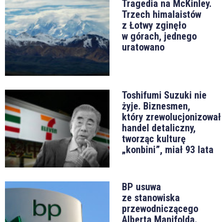
Tragedia na McKinley.
Trzech himalaistów
z Łotwy zginęło
w górach, jednego
uratowano
Toshifumi Suzuki nie
żyje. Biznesmen,
który zrewolucjonizował
handel detaliczny,
tworząc kulturę
„konbini”, miał 93 lata
BP usuwa
ze stanowiska
przewodniczącego
Alberta Manifolda.