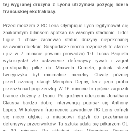
tej wygranej drużyna z Lyonu utrzymała pozycję lidera
francuskiej ekstraklasy.
Przed meczem z RC Lens Olympique Lyon legitymował się
znakomitym bilansem spotkań na własnym stadionie. Lider
Ligue 1 chciał zachować status drużyny niepokonanej
na swoim obiekcie. Gospodarze mocno rozpoczęli to starcie
i już w 7. minucie powinni prowadzić 1:0. Lucas Paquetá
wykorzystał złe ustawienie defensywy rywali i zagrał
prostopadłą piłkę do Maxwela Corneta, jednak strzał
Iworyjczyka był minimalnie niecelny. Chwilę później
przed szansą stanął Memphis Depay, lecz jego próba
przeszła nad poprzeczką. W 16. minucie to goście zagrozili
bramce drużyny z Lyonu. Po groźnym uderzeniu Jonathana
Claussa bardzo dobrą interwencją popisał się Anthony
Lopes. W kolejnym fragmencie zawodnicy RC Lens cofnęli
się nieco głębiej, a miejscowi dążyli do przełamania
defensywy przeciwników. Ta sztuka udała się piłkarzom OL
w 39. minucie. Po składnej akcji Memphisa Depaya