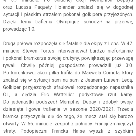
oraz Lucasa Paquety Holender znalazł się w dogodnej
sytuacji i płaskim strzałem pokonał golkipera przyjezdnych.
Dzięki temu trafieniu Olympique schodził na przerwę,
prowadząc 1:0.
Druga połowa rozpoczęła się fatalnie dla ekipy z Lens. W 47.
minucie Steven Fortes interweniował bardzo niefortunnie
i pokonał bramkarza swojej drużyny, powiększając przewagę
rywali. Chwilę później gospodarze prowadzili już 3:0.
Po koronkowej akcji piłka trafiła do Maxwela Corneta, który
znalazł się w sytuacji sam na sam z Jeanem-Luisem Lecą.
Golkiper przyjezdnych sfaulował rozpędzonego napastnika
OL, a sędzia Eric Wattellier podyktował rzut karny.
Do jedenastki podszedł Memphis Depay i zdobył swoje
dziesiąte ligowe trafienie w sezonie 2020/2021. Trzecia
bramka przyczyniła się do tego, że mecz stał się bardzo
otwarty. W 56. minucie zespół z północy Francji zmniejszył
straty. Podopieczni Francka Haise wyszli z szybkim