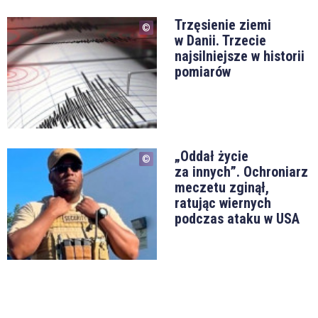
Trzęsienie ziemi
w Danii. Trzecie
najsilniejsze w historii
pomiarów
„Oddał życie
za innych”. Ochroniarz
meczetu zginął,
ratując wiernych
podczas ataku w USA