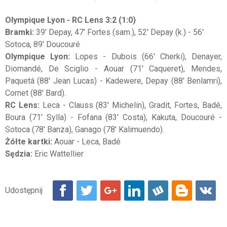
Olympique Lyon - RC Lens 3:2 (1:0)
Bramki:
39' Depay, 47' Fortes (sam.), 52' Depay (k.) - 56'
Sotoca, 89' Doucouré
Olympique Lyon:
Lopes - Dubois (66' Cherki), Denayer,
Diomandé, De Sciglio - Aouar (71' Caqueret), Mendes,
Paquetá (88' Jean Lucas) - Kadewere, Depay (88' Benlamri),
Cornet (88' Bard).
RC Lens:
Leca - Clauss (83' Michelin), Gradit, Fortes, Badé,
Boura (71' Sylla) - Fofana (83' Costa), Kakuta, Doucouré -
Sotoca (78' Banza), Ganago (78' Kalimuendo).
Żółte kartki:
Aouar - Leca, Badé
Sędzia:
Eric Wattellier