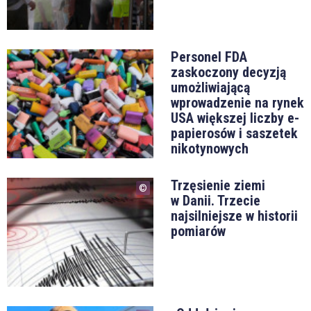
Personel FDA
zaskoczony decyzją
umożliwiającą
wprowadzenie na rynek
USA większej liczby e-
papierosów i saszetek
nikotynowych
Trzęsienie ziemi
w Danii. Trzecie
najsilniejsze w historii
pomiarów