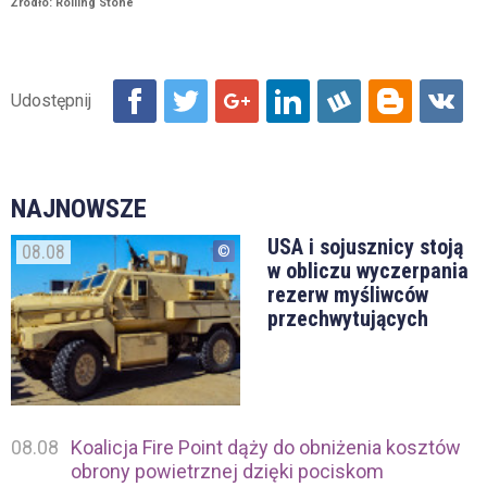
Źródło: Rolling Stone
NAJNOWSZE
USA i sojusznicy stoją
08.08
w obliczu wyczerpania
rezerw myśliwców
przechwytujących
08.08
Koalicja Fire Point dąży do obniżenia kosztów
obrony powietrznej dzięki pociskom