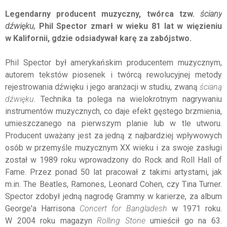
Legendarny producent muzyczny, twórca tzw.
ściany
dźwięku,
Phil Spector zmarł w wieku 81 lat w więzieniu
w Kalifornii, gdzie odsiadywał karę za zabójstwo.
Phil Spector był amerykańskim producentem muzycznym,
autorem tekstów piosenek i twórcą rewolucyjnej metody
rejestrowania dźwięku i jego aranżacji w studiu, zwaną
ścianą
dźwięku
. Technika ta polega na wielokrotnym nagrywaniu
instrumentów muzycznych, co daje efekt gęstego brzmienia,
umieszczanego na pierwszym planie lub w tle utworu.
Producent uważany jest za jedną z najbardziej wpływowych
osób w przemyśle muzycznym XX wieku i za swoje zasługi
został w 1989 roku wprowadzony do Rock and Roll Hall of
Fame. Przez ponad 50 lat pracował z takimi artystami, jak
m.in. The Beatles, Ramones, Leonard Cohen, czy Tina Turner.
Spector zdobył jedną nagrodę Grammy w karierze, za album
George'a Harrisona
Concert for Bangladesh
w 1971 roku.
W 2004 roku magazyn
Rolling Stone
umieścił go na 63.