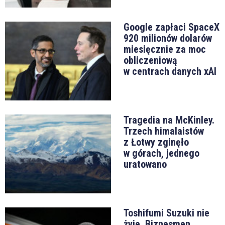
Google zapłaci SpaceX
920 milionów dolarów
miesięcznie za moc
obliczeniową
w centrach danych xAI
Tragedia na McKinley.
Trzech himalaistów
z Łotwy zginęło
w górach, jednego
uratowano
Toshifumi Suzuki nie
żyje. Biznesmen,